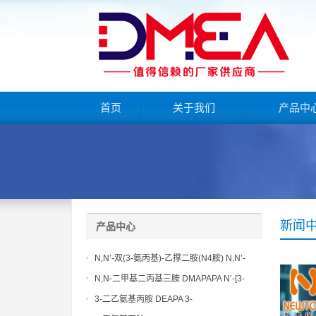
首页
关于我们
产品中
新闻
产品中心
N,N’-双(3-氨丙基)-乙撑二胺(N4胺) N,N’-
Bis(3-aminopropyl)-ethylenediamine CAS
N,N-二甲基二丙基三胺 DMAPAPA N’-[3-
No10563-26-5
(dimethylamino)propyllpropane-1,3-
3-二乙氨基丙胺 DEAPA 3-
diamine CAS No10563-29-8