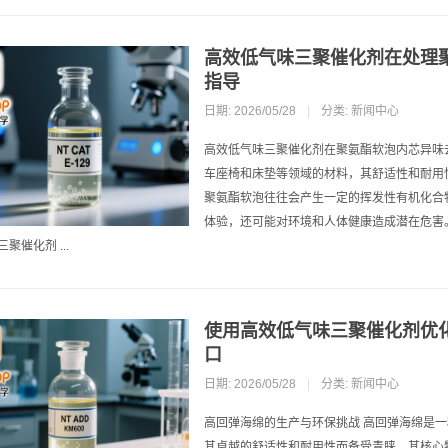
高效低气味三聚催化剂在处理
指导
日期: 2026/05/28
|
分类:
新闻中心
高效低气味三聚催化剂在聚氨酯软泡内芯异味
车座椅和床垫等领域的材料，其舒适性和耐用
聚氨酯软泡往往会产生一定的挥发性有机化合
体验，还可能对环境和人体健康造成潜在危害
聚催化剂 ...
使用高效低气味三聚催化剂优
口
日期: 2026/05/28
|
分类:
新闻中心
高回弹海绵的生产与环保挑战 高回弹海绵是
其卓越的舒适性和耐用性而备受青睐。其核心