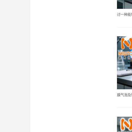
讨一种能够
膜气泡及针