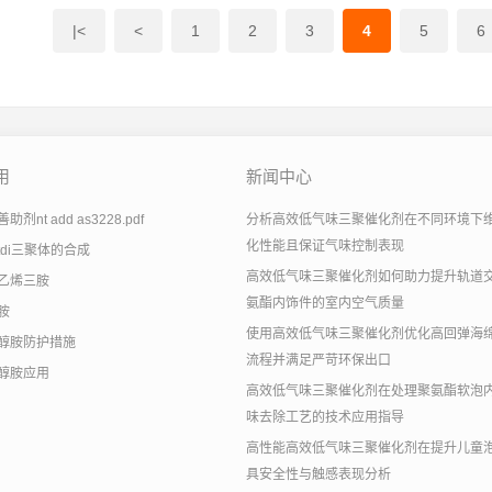
|<
<
1
2
3
4
5
6
用
新闻中心
剂nt add as3228.pdf
分析高效低气味三聚催化剂在不同环境下
化性能且保证气味控制表现
tdi三聚体的合成
高效低气味三聚催化剂如何助力提升轨道
乙烯三胺
氨酯内饰件的室内空气质量
胺
使用高效低气味三聚催化剂优化高回弹海
醇胺防护措施
流程并满足严苛环保出口
醇胺应用
高效低气味三聚催化剂在处理聚氨酯软泡
味去除工艺的技术应用指导
高性能高效低气味三聚催化剂在提升儿童
具安全性与触感表现分析