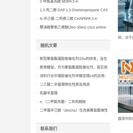
(Diethylamino)propylamine CAS No 104-
3-甲氧基丙胺 MOPA 3-4-
78-9
Methoxypropylamine CAS No 5332-73-0
1,3-丙二胺 DAP 1,3-Diaminopropane CAS
No 109-76-2
N-环己基-二丙烯三胺 CHAPAPA 3-4-
Methoxypropylamine CAS No:5332-73-0
椰油胺聚氧乙烯醚(3eo-30eo) coco amine
ethoxylate ether (3eo-30eo) cas61791-14-8
响，对于提
随机文章
新型聚氨酯凝胶胺催化剂33lv的研发，旨在
提供更强的凝胶催化活性和更低的用量。
新癸酸铋，作为聚氨酯凝胶催化剂，是实现
无毒、绿色生产的关键选择
涂料行业中凝胶催化剂辛酸亚锡t-9的应用：
提高涂层附着力的高效方法
二乙酸二辛基锡物化性质及用途
乳酸辛基锡
n-（二甲氨丙基）二异丙醇胺
二甲基环己胺（dmcha）在改善聚氨酯弹性
体柔软度和舒适性上的作用
器漆中的应
联系我们