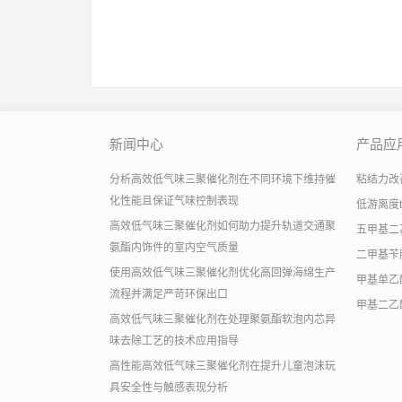
新闻中心
产品应
分析高效低气味三聚催化剂在不同环境下维持催
粘结力改善助
化性能且保证气味控制表现
低游离度
高效低气味三聚催化剂如何助力提升轨道交通聚
五甲基二
氨酯内饰件的室内空气质量
二甲基苄
使用高效低气味三聚催化剂优化高回弹海绵生产
甲基单乙
流程并满足严苛环保出口
甲基二乙
高效低气味三聚催化剂在处理聚氨酯软泡内芯异
味去除工艺的技术应用指导
高性能高效低气味三聚催化剂在提升儿童泡沫玩
具安全性与触感表现分析