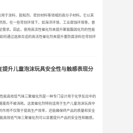
泛应用于涂料、胶粘剂、密封材料等领域的高分子材料。它以其
然而，在一些苛刻环境下，如海洋环境、工业腐蚀环境等，普
足需求。因此，使用高活性催化剂来提升聚氨酯固化剂的性能
讨如何通过选择合适的高活性催化剂来提升重防腐涂料在苛刻环
在提升儿童泡沫玩具安全性与触感表现分
高性能高效低气味三聚催化剂是一种专门设计用于化学反应中的
速度而不被消耗。这类催化剂特别适用于生产儿童泡沫玩具中
的作用不仅限于提高生产效率，还能确保终产品的质量和安全
性能高效低气味三聚催化剂可以显著提升产品的安全性和触感。