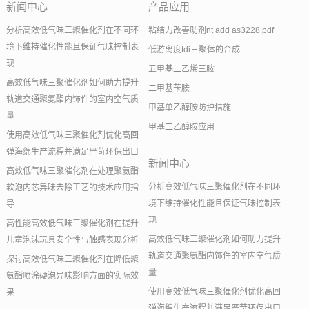
新闻中心
产品应用
分析高效低气味三聚催化剂在不同环
粘结力改善助剂nt add as3228.pdf
境下维持催化性能且保证气味控制表
低游离度tdi三聚体的合成
现
五甲基二乙烯三胺
高效低气味三聚催化剂如何助力提升
二甲基苄胺
轨道交通聚氨酯内饰件的室内空气质
甲基单乙醇胺防护措施
量
甲基二乙醇胺应用
使用高效低气味三聚催化剂优化高回
弹海绵生产流程并满足严苛环保出口
新闻中心
高效低气味三聚催化剂在处理聚氨酯
分析高效低气味三聚催化剂在不同环
软泡内芯异味去除工艺的技术应用指
境下维持催化性能且保证气味控制表
导
现
高性能高效低气味三聚催化剂在提升
高效低气味三聚催化剂如何助力提升
儿童泡沫玩具安全性与触感表现分析
轨道交通聚氨酯内饰件的室内空气质
探讨高效低气味三聚催化剂在降低聚
量
氨酯喷涂硬泡异味影响方面的实际效
使用高效低气味三聚催化剂优化高回
果
弹海绵生产流程并满足严苛环保出口