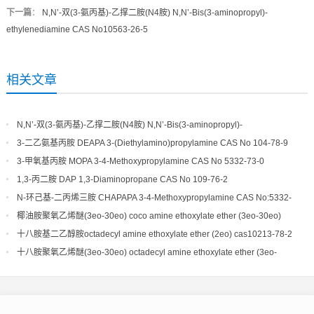
下一篇
：
N,N’-双(3-氨丙基)-乙撑二胺(N4胺) N,N’-Bis(3-aminopropyl)-
ethylenediamine CAS No10563-26-5
相关文章
N,N’-双(3-氨丙基)-乙撑二胺(N4胺) N,N’-Bis(3-aminopropyl)-
ethylenediamine CAS No10563-26-5
3-二乙氨基丙胺 DEAPA 3-(Diethylamino)propylamine CAS No 104-78-9
3-甲氧基丙胺 MOPA 3-4-Methoxypropylamine CAS No 5332-73-0
1,3-丙二胺 DAP 1,3-Diaminopropane CAS No 109-76-2
N-环己基-二丙烯三胺 CHAPAPA 3-4-Methoxypropylamine CAS No:5332-
73-0
椰油胺聚氧乙烯醚(3eo-30eo) coco amine ethoxylate ether (3eo-30eo)
cas61791-14-8
十八胺基二乙醇胺octadecyl amine ethoxylate ether (2eo) cas10213-78-2
十八胺聚氧乙烯醚(3eo-30eo) octadecyl amine ethoxylate ether (3eo-
30eo) cas10213-78-2