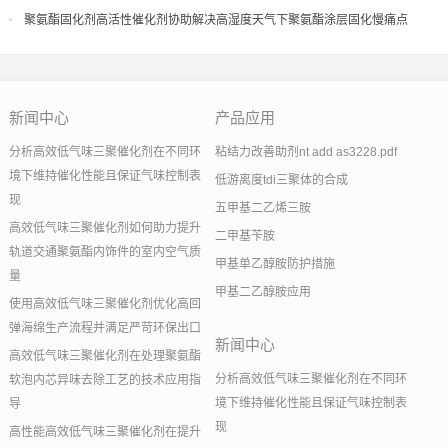
聚氨酯固化剂高活性催化剂协助解决高湿度天气下聚氨酯涂层固化慢痛点
新闻中心
产品应用
分析高效低气味三聚催化剂在不同环
粘结力改善助剂nt add as3228.pdf
境下维持催化性能且保证气味控制表
低游离度tdi三聚体的合成
现
五甲基二乙烯三胺
高效低气味三聚催化剂如何助力提升
二甲基苄胺
轨道交通聚氨酯内饰件的室内空气质
甲基单乙醇胺防护措施
量
甲基二乙醇胺应用
使用高效低气味三聚催化剂优化高回
弹海绵生产流程并满足严苛环保出口
新闻中心
高效低气味三聚催化剂在处理聚氨酯
分析高效低气味三聚催化剂在不同环
软泡内芯异味去除工艺的技术应用指
境下维持催化性能且保证气味控制表
导
现
高性能高效低气味三聚催化剂在提升