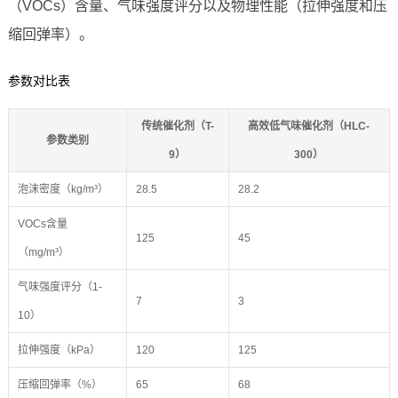
（VOCs）含量、气味强度评分以及物理性能（拉伸强度和压
缩回弹率）。
参数对比表
传统催化剂（T-
高效低气味催化剂（HLC-
参数类别
9）
300）
泡沫密度（kg/m³）
28.5
28.2
VOCs含量
125
45
（mg/m³）
气味强度评分（1-
7
3
10）
拉伸强度（kPa）
120
125
压缩回弹率（%）
65
68