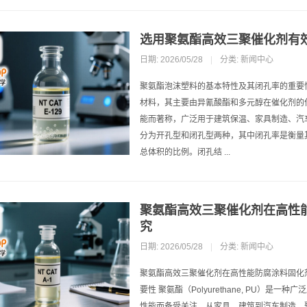
选用聚氨酯高效三聚催化剂有
日期: 2026/05/28
|
分类:
新闻中心
聚氨酯泡沫塑料的基本特性及其闭孔率的重要
材料，其主要由异氰酸酯和多元醇在催化剂的
能而著称，广泛用于建筑保温、家具制造、汽
分为开孔型和闭孔型两种，其中闭孔率是衡量
总体积的比例。闭孔结 ...
聚氨酯高效三聚催化剂在高性
究
日期: 2026/05/28
|
分类:
新闻中心
聚氨酯高效三聚催化剂在高性能防腐涂料固化
要性 聚氨酯（Polyurethane, PU）
性能而备受关注。从家具、建筑到汽车制造，