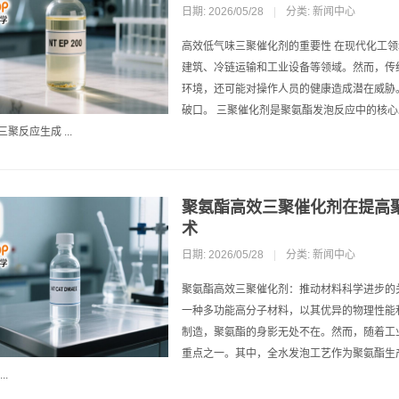
日期: 2026/05/28
|
分类:
新闻中心
高效低气味三聚催化剂的重要性 在现代化工
建筑、冷链运输和工业设备等领域。然而，传
环境，还可能对操作人员的健康造成潜在威胁
破口。 三聚催化剂是聚氨酯发泡反应中的核
聚反应生成 ...
聚氨酯高效三聚催化剂在提高
术
日期: 2026/05/28
|
分类:
新闻中心
聚氨酯高效三聚催化剂：推动材料科学进步的关键技术
一种多功能高分子材料，以其优异的物理性能
制造，聚氨酯的身影无处不在。然而，随着工
重点之一。其中，全水发泡工艺作为聚氨酯生
..