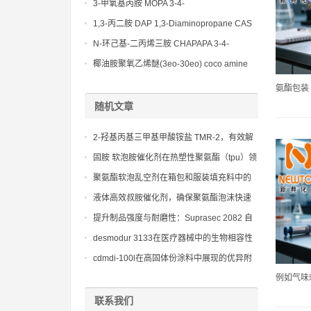
(Diethylamino)propylamine CAS No 104-
3-甲氧基丙胺 MOPA 3-4-
78-9
Methoxypropylamine CAS No 5332-73-0
1,3-丙二胺 DAP 1,3-Diaminopropane CAS
No 109-76-2
N-环己基-二丙烯三胺 CHAPAPA 3-4-
Methoxypropylamine CAS No:5332-73-0
椰油胺聚氧乙烯醚(3eo-30eo) coco amine
ethoxylate ether (3eo-30eo) cas61791-14-8
氨酯包装 .
随机文章
2-羟基丙基三甲基甲酸铵盐 TMR-2，有效解
决传统催化剂导致的早期固化
固胺 软泡胺催化剂在热塑性聚氨酯（tpu）领
域的应用潜力
聚氨酯软泡乱空剂在箱包和服装填充料中的
应用
液体高效叔胺催化剂，确保聚氨酯泡沫快速
起发，结构均匀细密
提升制品强度与耐磨性：Suprasec 2082 自
结皮改性MDI 在汽车内饰和运动器材中的应
desmodur 3133在医疗器械中的生物相容性
用
mdi应用
cdmdi-100l在高固体份涂料中展现的优异附
着力与柔韧性
例如气味刺
联系我们