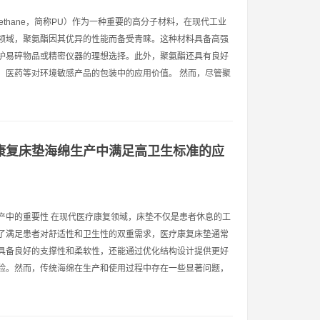
rethane，简称PU）作为一种重要的高分子材料，在现代工业
领域，聚氨酯因其优异的性能而备受青睐。这种材料具备高强
护易碎物品或精密仪器的理想选择。此外，聚氨酯还具有良好
、医药等对环境敏感产品的包装中的应用价值。 然而，尽管聚
康复床垫海绵生产中满足高卫生标准的应
产中的重要性 在现代医疗康复领域，床垫不仅是患者休息的工
了满足患者对舒适性和卫生性的双重需求，医疗康复床垫通常
具备良好的支撑性和柔软性，还能通过优化结构设计提供更好
险。然而，传统海绵在生产和使用过程中存在一些显著问题，