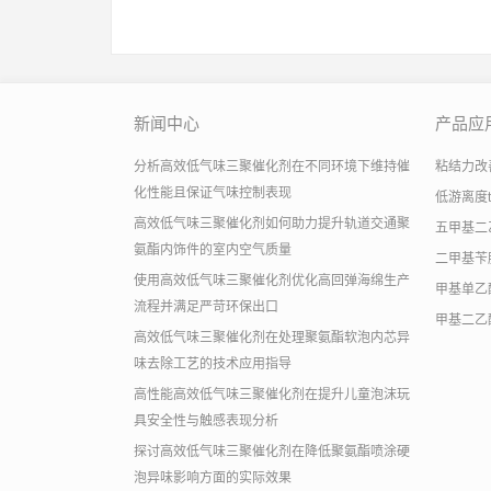
新闻中心
产品应
分析高效低气味三聚催化剂在不同环境下维持催
粘结力改善助
化性能且保证气味控制表现
低游离度
高效低气味三聚催化剂如何助力提升轨道交通聚
五甲基二
氨酯内饰件的室内空气质量
二甲基苄
使用高效低气味三聚催化剂优化高回弹海绵生产
甲基单乙
流程并满足严苛环保出口
甲基二乙
高效低气味三聚催化剂在处理聚氨酯软泡内芯异
味去除工艺的技术应用指导
高性能高效低气味三聚催化剂在提升儿童泡沫玩
具安全性与触感表现分析
探讨高效低气味三聚催化剂在降低聚氨酯喷涂硬
泡异味影响方面的实际效果