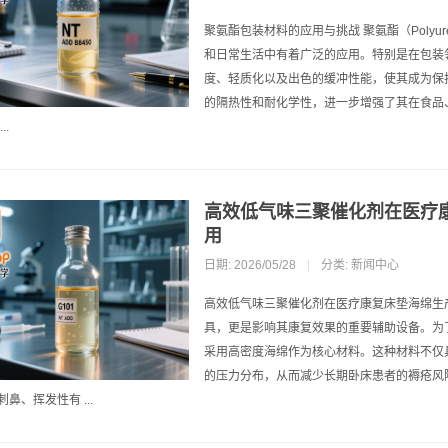
聚氨酯包装材料的应用与挑战 聚氨酯（Polyu
和日常生活中有着广泛的应用。特别是在包装
度、轻质化以及出色的缓冲性能，使其成为保
的隔热性和耐化学性，进一步增强了其在食品
..
高效低气味三聚催化剂在医疗
用
日期: 2026/05/28
|
分类:
新闻中心
高效低气味三聚催化剂在医疗康复床垫海绵生
具，更是影响其康复效果的重要辅助设备。为
采用高密度海绵作为核心材料。这种材料不仅
的压力分布，从而减少长期卧床患者的褥疮风
鼻、挥发性有 ...