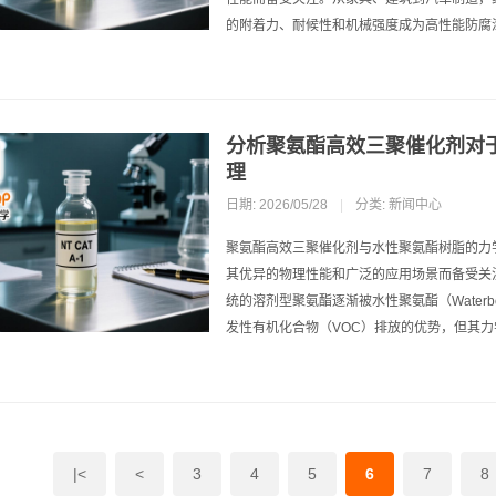
的附着力、耐候性和机械强度成为高性能防腐
分析聚氨酯高效三聚催化剂对
理
日期: 2026/05/28
|
分类:
新闻中心
聚氨酯高效三聚催化剂与水性聚氨酯树脂的力学性能 
其优异的物理性能和广泛的应用场景而备受关
统的溶剂型聚氨酯逐渐被水性聚氨酯（Waterborn
发性有机化合物（VOC）排放的优势，但其力学
|<
<
3
4
5
6
7
8