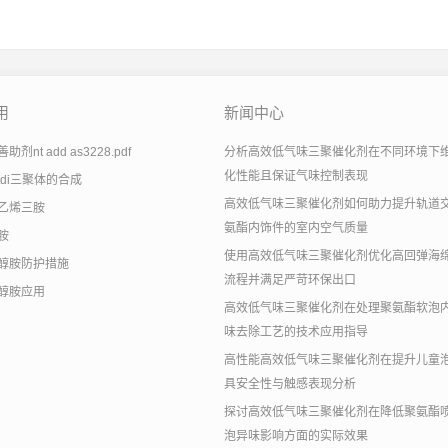
用
新闻中心
剂nt add as3228.pdf
分析高效低气味三聚催化剂在不同环境下
化性能且保证气味控制表现
tdi三聚体的合成
高效低气味三聚催化剂如何助力提升轨道
乙烯三胺
氨酯内饰件的室内空气质量
胺
使用高效低气味三聚催化剂优化高回弹海
醇胺防护措施
流程并满足严苛环保出口
醇胺应用
高效低气味三聚催化剂在处理聚氨酯软泡
味去除工艺的技术应用指导
高性能高效低气味三聚催化剂在提升儿童
具安全性与触感表现分析
探讨高效低气味三聚催化剂在降低聚氨酯
泡异味影响方面的实际效果