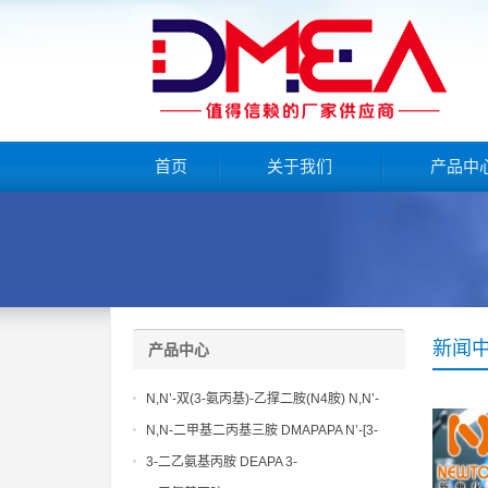
首页
关于我们
产品中
新闻
产品中心
N,N’-双(3-氨丙基)-乙撑二胺(N4胺) N,N’-
Bis(3-aminopropyl)-ethylenediamine CAS
N,N-二甲基二丙基三胺 DMAPAPA N’-[3-
No10563-26-5
(dimethylamino)propyllpropane-1,3-
3-二乙氨基丙胺 DEAPA 3-
diamine CAS No10563-29-8