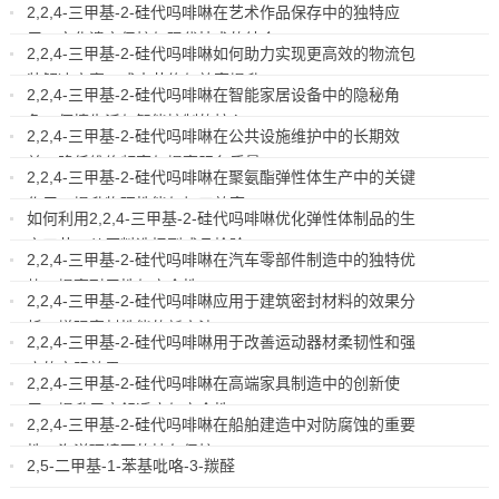
2,2,4-三甲基-2-硅代吗啡啉在艺术作品保存中的独特应
2025-03-06
用：文化遗产保护与现代技术的结合
2,2,4-三甲基-2-硅代吗啡啉如何助力实现更高效的物流包
2025-03-06
装解决方案：成本节约与效率提升
2,2,4-三甲基-2-硅代吗啡啉在智能家居设备中的隐秘角
2025-03-06
色：便捷生活与智能控制的核心
2,2,4-三甲基-2-硅代吗啡啉在公共设施维护中的长期效
2025-03-06
益：降低维修频率与提高服务质量
2,2,4-三甲基-2-硅代吗啡啉在聚氨酯弹性体生产中的关键
2025-03-06
作用：提升物理性能与加工效率
如何利用2,2,4-三甲基-2-硅代吗啡啉优化弹性体制品的生
2025-03-06
产工艺：从原料选择到成品检验
2,2,4-三甲基-2-硅代吗啡啉在汽车零部件制造中的独特优
2025-03-06
势：提高耐用性与安全性
2,2,4-三甲基-2-硅代吗啡啉应用于建筑密封材料的效果分
2025-03-06
析：增强密封性能的新方法
2,2,4-三甲基-2-硅代吗啡啉用于改善运动器材柔韧性和强
2025-03-06
度的实际效果
2,2,4-三甲基-2-硅代吗啡啉在高端家具制造中的创新使
2025-03-06
用：提升用户舒适度与安全性
2,2,4-三甲基-2-硅代吗啡啉在船舶建造中对防腐蚀的重要
2025-03-06
性：海洋环境下的持久保护
2,5-二甲基-1-苯基吡咯-3-羰醛
2025-03-06
2024-06-11