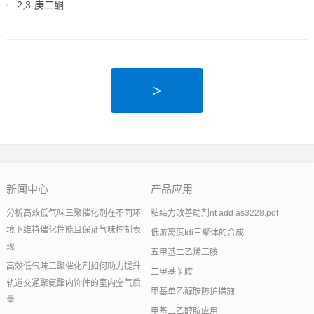
2,3-庚二酮
2024-06-11
>
新闻中心
产品应用
分析高效低气味三聚催化剂在不同环
粘结力改善助剂nt add as3228.pdf
境下维持催化性能且保证气味控制表
低游离度tdi三聚体的合成
现
五甲基二乙烯三胺
高效低气味三聚催化剂如何助力提升
二甲基苄胺
轨道交通聚氨酯内饰件的室内空气质
甲基单乙醇胺防护措施
量
甲基二乙醇胺应用