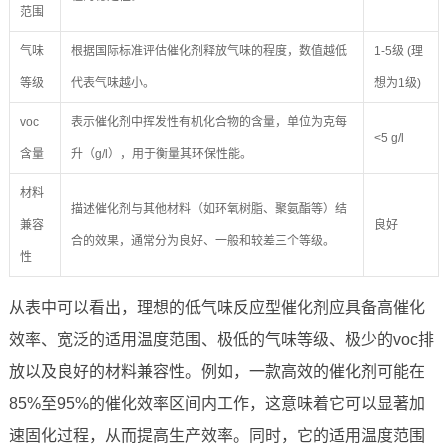
范围
气味
根据国际标准评估催化剂释放气味的程度，数值越低
1-5级 (理
等级
代表气味越小。
想为1级)
voc
表示催化剂中挥发性有机化合物的含量，单位为克每
<5 g/l
含量
升（g/l），用于衡量其环保性能。
材料
描述催化剂与其他材料（如环氧树脂、聚氨酯等）结
兼容
良好
合的效果，通常分为良好、一般和较差三个等级。
性
从表中可以看出，理想的低气味反应型催化剂应具备高催化
效率、宽泛的适用温度范围、极低的气味等级、极少的voc排
放以及良好的材料兼容性。例如，一款高效的催化剂可能在
85%至95%的催化效率区间内工作，这意味着它可以显著加
速固化过程，从而提高生产效率。同时，它的适用温度范围