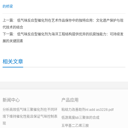
的桥梁
上一篇
：
低气味反应型催化剂在艺术作品保存中的独特应用：文化遗产保护与现
代技术的结合
下一篇
：
低气味反应型催化剂为海洋工程结构提供优异的抗腐蚀能力：可持续发
展的关键因素
相关文章
新闻中心
产品应用
分析高效低气味三聚催化剂在不同环
粘结力改善助剂nt add as3228.pdf
境下维持催化性能且保证气味控制表
低游离度tdi三聚体的合成
现
五甲基二乙烯三胺