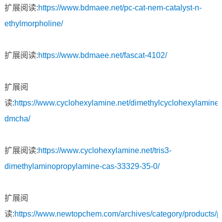
扩展阅读:
https://www.bdmaee.net/pc-cat-nem-catalyst-n-
ethylmorpholine/
扩展阅读:
https://www.bdmaee.net/fascat-4102/
扩展阅
读:
https://www.cyclohexylamine.net/dimethylcyclohexylamine-
dmcha/
扩展阅读:
https://www.cyclohexylamine.net/tris3-
dimethylaminopropylamine-cas-33329-35-0/
扩展阅
读:
https://www.newtopchem.com/archives/category/products/