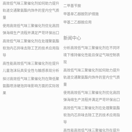
高效低气味三聚催化剂如何助力提升
二甲基苄胺
轨道交通聚氨酯内饰件的室内空气质
甲基单乙醇胺防护措施
量
甲基二乙醇胺应用
使用高效低气味三聚催化剂优化高回
弹海绵生产流程并满足严苛环保出口
新闻中心
高效低气味三聚催化剂在处理聚氨酯
分析高效低气味三聚催化剂在不同环
软泡内芯异味去除工艺的技术应用指
境下维持催化性能且保证气味控制表
导
现
高性能高效低气味三聚催化剂在提升
高效低气味三聚催化剂如何助力提升
儿童泡沫玩具安全性与触感表现分析
轨道交通聚氨酯内饰件的室内空气质
探讨高效低气味三聚催化剂在降低聚
量
氨酯喷涂硬泡异味影响方面的实际效
使用高效低气味三聚催化剂优化高回
果
弹海绵生产流程并满足严苛环保出口
高效低气味三聚催化剂在处理聚氨酯
软泡内芯异味去除工艺的技术应用指
导
高性能高效低气味三聚催化剂在提升