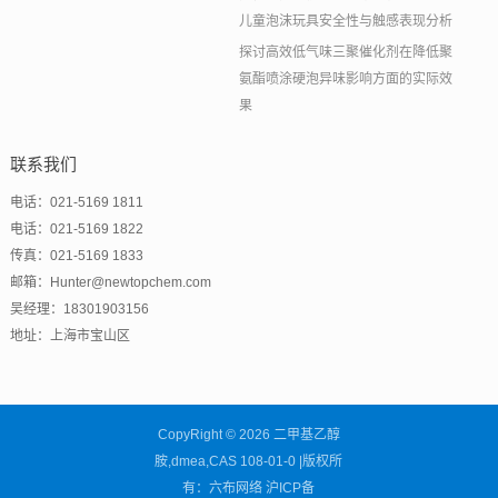
儿童泡沫玩具安全性与触感表现分析
探讨高效低气味三聚催化剂在降低聚
氨酯喷涂硬泡异味影响方面的实际效
果
联系我们
电话：021-5169 1811
电话：021-5169 1822
传真：021-5169 1833
邮箱：Hunter@newtopchem.com
吴经理：18301903156
地址：上海市宝山区
CopyRight © 2026 二甲基乙醇
胺,dmea,CAS 108-01-0 |版权所
有：六布网络
沪ICP备