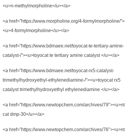
<u>n-methylmorpholine</u></a>
<a href=”https://www.morpholine.org/4-formylmorpholine/”>
<u>4-formylmorpholine</u></a>
<a href=”https://www.bdmaee.net/toyocat-te-tertiary-amine-
catalyst-/”><u>toyocat te tertiary amine catalyst </u></a>
<a href=”https://www.bdmaee.net/toyocat-rx5-catalyst-
trimethylhydroxyethyl-ethylenediamine-/”><u>toyocat rx5
catalyst trimethylhydroxyethyl ethylenediamine </u></a>
<a href=”https://www.newtopchem.com/archives/79″><u>nt
cat dmp-30</u></a>
<a href=”https://www.newtopchem.com/archives/76″><u>nt