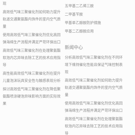
现
五甲基二乙烯三胺
高效低气味三聚催化剂如何助力提升
二甲基苄胺
轨道交通聚氨酯内饰件的室内空气质
甲基单乙醇胺防护措施
量
甲基二乙醇胺应用
使用高效低气味三聚催化剂优化高回
弹海绵生产流程并满足严苛环保出口
新闻中心
高效低气味三聚催化剂在处理聚氨酯
分析高效低气味三聚催化剂在不同环
软泡内芯异味去除工艺的技术应用指
境下维持催化性能且保证气味控制表
导
现
高性能高效低气味三聚催化剂在提升
高效低气味三聚催化剂如何助力提升
儿童泡沫玩具安全性与触感表现分析
轨道交通聚氨酯内饰件的室内空气质
探讨高效低气味三聚催化剂在降低聚
量
氨酯喷涂硬泡异味影响方面的实际效
使用高效低气味三聚催化剂优化高回
果
弹海绵生产流程并满足严苛环保出口
高效低气味三聚催化剂在处理聚氨酯
软泡内芯异味去除工艺的技术应用指
导