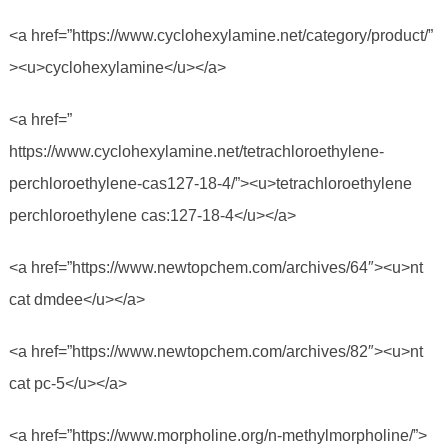
<a href=”https://www.cyclohexylamine.net/category/product/”
><u>cyclohexylamine</u></a>
<a href=”
https://www.cyclohexylamine.net/tetrachloroethylene-
perchloroethylene-cas127-18-4/”><u>tetrachloroethylene
perchloroethylene cas:127-18-4</u></a>
<a href=”https://www.newtopchem.com/archives/64″><u>nt
cat dmdee</u></a>
<a href=”https://www.newtopchem.com/archives/82″><u>nt
cat pc-5</u></a>
<a href=”https://www.morpholine.org/n-methylmorpholine/”>