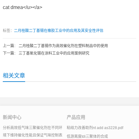
cat dmea</u></a>
标签：
二月桂酸二丁基锡在橡胶工业中的应用及其安全性评估
上一篇
：
二月桂酸二丁基锡作为高效催化剂在塑料制品中的使用
下一篇
：
三丁基氧化锡在涂料工业中的应用案例研究
相关文章
新闻中心
产品应用
分析高效低气味三聚催化剂在不同环
粘结力改善助剂nt add as3228.pdf
境下维持催化性能且保证气味控制表
低游离度tdi三聚体的合成