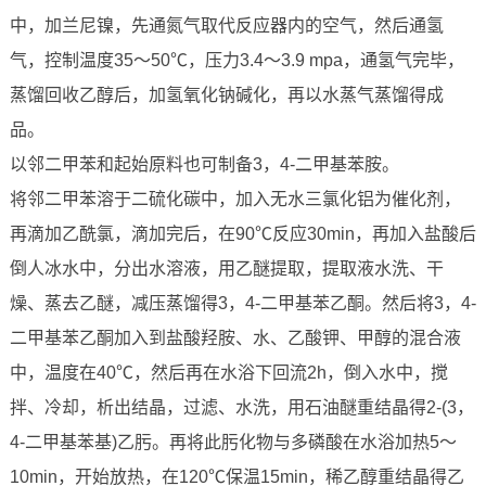
中，加兰尼镍，先通氮气取代反应器内的空气，然后通氢
气，控制温度35～50℃，压力3.4～3.9 mpa，通氢气完毕，
蒸馏回收乙醇后，加氢氧化钠碱化，再以水蒸气蒸馏得成
品。
以邻二甲苯和起始原料也可制备3，4-二甲基苯胺。
将邻二甲苯溶于二硫化碳中，加入无水三氯化铝为催化剂，
再滴加乙酰氯，滴加完后，在90℃反应30min，再加入盐酸后
倒人冰水中，分出水溶液，用乙醚提取，提取液水洗、干
燥、蒸去乙醚，减压蒸馏得3，4-二甲基苯乙酮。然后将3，4-
二甲基苯乙酮加入到盐酸羟胺、水、乙酸钾、甲醇的混合液
中，温度在40℃，然后再在水浴下回流2h，倒入水中，搅
拌、冷却，析出结晶，过滤、水洗，用石油醚重结晶得2-(3，
4-二甲基苯基)乙肟。再将此肟化物与多磷酸在水浴加热5～
10min，开始放热，在120℃保温15min，稀乙醇重结晶得乙