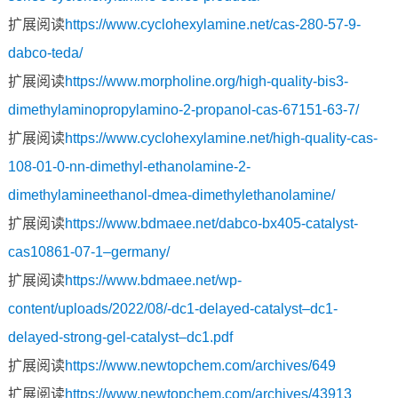
扩展阅读
https://www.cyclohexylamine.net/cas-280-57-9-
dabco-teda/
扩展阅读
https://www.morpholine.org/high-quality-bis3-
dimethylaminopropylamino-2-propanol-cas-67151-63-7/
扩展阅读
https://www.cyclohexylamine.net/high-quality-cas-
108-01-0-nn-dimethyl-ethanolamine-2-
dimethylamineethanol-dmea-dimethylethanolamine/
扩展阅读
https://www.bdmaee.net/dabco-bx405-catalyst-
cas10861-07-1–germany/
扩展阅读
https://www.bdmaee.net/wp-
content/uploads/2022/08/-dc1-delayed-catalyst–dc1-
delayed-strong-gel-catalyst–dc1.pdf
扩展阅读
https://www.newtopchem.com/archives/649
扩展阅读
https://www.newtopchem.com/archives/43913