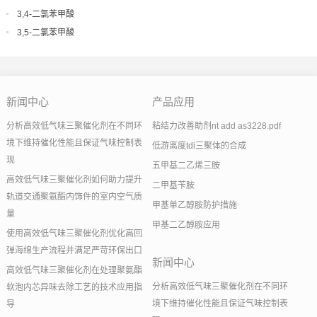
3,4-二氯苯甲酸
3,5-二氯苯甲酸
新闻中心
产品应用
分析高效低气味三聚催化剂在不同环
粘结力改善助剂nt add as3228.pdf
境下维持催化性能且保证气味控制表
低游离度tdi三聚体的合成
现
五甲基二乙烯三胺
高效低气味三聚催化剂如何助力提升
二甲基苄胺
轨道交通聚氨酯内饰件的室内空气质
甲基单乙醇胺防护措施
量
甲基二乙醇胺应用
使用高效低气味三聚催化剂优化高回
弹海绵生产流程并满足严苛环保出口
新闻中心
高效低气味三聚催化剂在处理聚氨酯
分析高效低气味三聚催化剂在不同环
软泡内芯异味去除工艺的技术应用指
境下维持催化性能且保证气味控制表
导