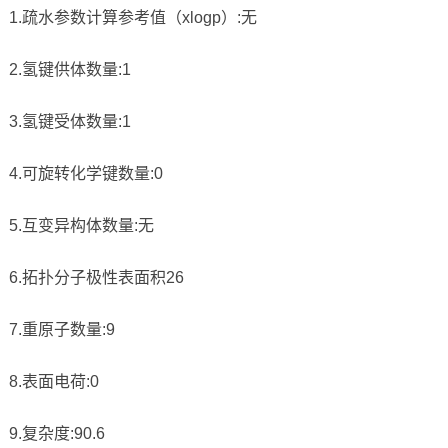
1.疏水参数计算参考值（xlogp）:无
2.氢键供体数量:1
3.氢键受体数量:1
4.可旋转化学键数量:0
5.互变异构体数量:无
6.拓扑分子极性表面积26
7.重原子数量:9
8.表面电荷:0
9.复杂度:90.6