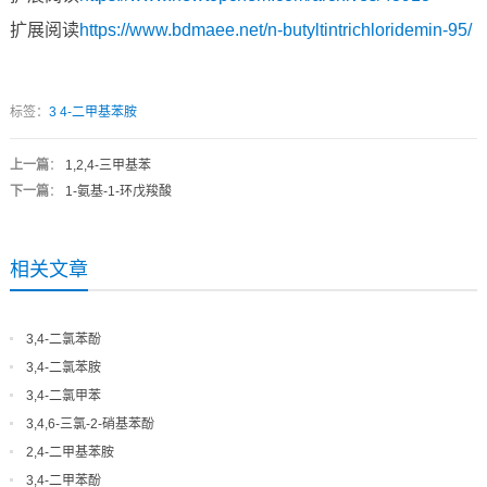
扩展阅读
https://www.bdmaee.net/n-butyltintrichloridemin-95/
标签：
3
4-二甲基苯胺
上一篇
：
1,2,4-三甲基苯
下一篇
：
1-氨基-1-环戊羧酸
相关文章
3,4-二氯苯酚
3,4-二氯苯胺
3,4-二氯甲苯
3,4,6-三氯-2-硝基苯酚
2,4-二甲基苯胺
3,4-二甲苯酚