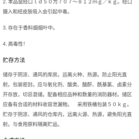
2. 本品鼠经口ｌｄ５０为７０７～８１２ｍｇ／ｋｇ。经口
摄入和经皮肤吸入会引起中毒。
3. 存在于香料烟烟叶中。
4. 高毒性！
贮存方法
储存于阴凉、通风的库房。远离火种、热源。防止阳光直
射。包装密封。应与氧化剂、酸类、酸酐、酰基氯、卤素分
开存放，切忌混储。配备相应品种和数量的消防器材。储区
应备有合适的材料收容泄漏物。 采用铁桶包装５０ｋｇ。
贮存于阴凉、通风的仓库内，远离火源、热源，避免阳光直
射。与食用原料隔离贮运。