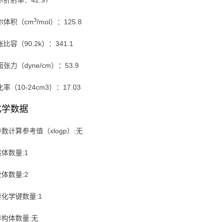
尔折射率：42.97
3
尔体积（cm
/mol）：125.8
比容（90.2k）：341.1
张力（dyne/cm）：53.9
率（10-24cm3）：17.03
化学数据
参数计算参考值（xlogp）:无
供体数量:1
受体数量:2
转化学键数量:1
异构体数量:无