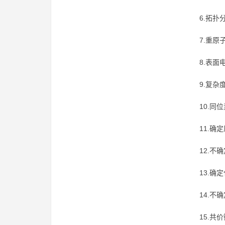
6.拓扑
7.重原子
8.表面电
9.复杂度
10.同
11.确
12.不
13.确
14.不
15.共