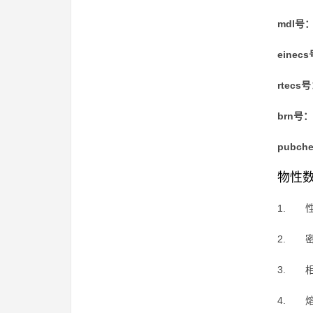
mdl号
einec
rtecs
brn号：
pubc
物性
1. 
2. 密
3. 相
4. 熔点