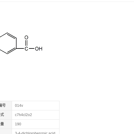
编号
014v
子式
c7h4cl2o2
子量
190
3-4-dichlorobenzoic acid,