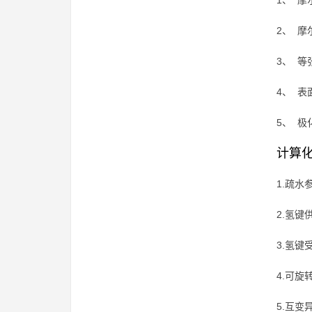
1、 摩
2、 摩
3、 等张
4、 表面
5、 极化
计算
1.疏水
2.氢键
3.氢键
4.可旋
5.互变