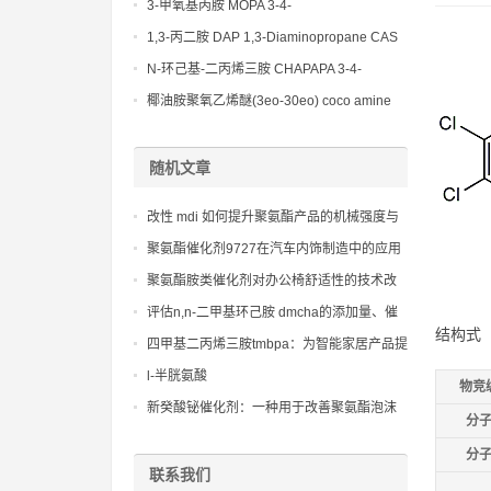
(Diethylamino)propylamine CAS No 104-
3-甲氧基丙胺 MOPA 3-4-
78-9
Methoxypropylamine CAS No 5332-73-0
1,3-丙二胺 DAP 1,3-Diaminopropane CAS
No 109-76-2
N-环己基-二丙烯三胺 CHAPAPA 3-4-
Methoxypropylamine CAS No:5332-73-0
椰油胺聚氧乙烯醚(3eo-30eo) coco amine
ethoxylate ether (3eo-30eo) cas61791-14-8
随机文章
改性 mdi 如何提升聚氨酯产品的机械强度与
尺寸稳定性
聚氨酯催化剂9727在汽车内饰制造中的应用
与优势
聚氨酯胺类催化剂对办公椅舒适性的技术改
进
评估n,n-二甲基环己胺 dmcha的添加量、催
结构式
化效率及其与多元醇的兼容性
四甲基二丙烯三胺tmbpa：为智能家居产品提
供更健康的室内环境
l-半胱氨酸
物竞
新癸酸铋催化剂：一种用于改善聚氨酯泡沫
分
热稳定性和抗老化性能的催化剂
分
联系我们