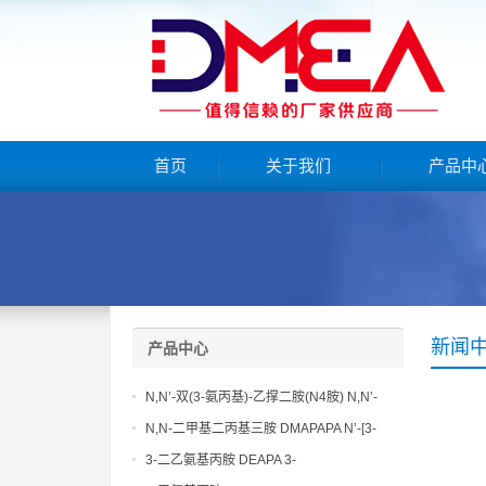
首页
关于我们
产品中
新闻
产品中心
N,N’-双(3-氨丙基)-乙撑二胺(N4胺) N,N’-
Bis(3-aminopropyl)-ethylenediamine CAS
N,N-二甲基二丙基三胺 DMAPAPA N’-[3-
No10563-26-5
(dimethylamino)propyllpropane-1,3-
3-二乙氨基丙胺 DEAPA 3-
diamine CAS No10563-29-8