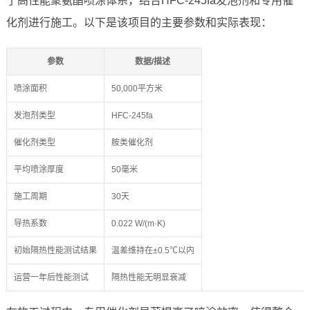
了高性能聚氨酯喷涂体系，结合HFC-245fa发泡剂和专用催
化剂进行施工。以下是该项目的主要参数和实际表现：
参数
数据/描述
喷涂面积
50,000平方米
发泡剂类型
HFC-245fa
催化剂类型
胺类催化剂
平均喷涂厚度
50毫米
施工周期
30天
导热系数
0.022 W/(m·K)
初始隔热性能测试结果
温差维持在±0.5℃以内
运营一年后性能测试
隔热性能无明显衰减