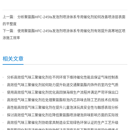
上一篇
：
分析聚氨酯HFC-245fa发泡剂喷涂体系专用催化剂如何改善喷涂层表面
的平整度
下一篇
：
使用聚氨酯HFC-245fa发泡剂喷涂体系专用催化剂有效提升高寒地区喷
涂施工效率
相关文章
分析高效低气味三聚催化剂在不同环境下维持催化性能且保证气味控制表
现
高效低气味三聚催化剂如何助力提升轨道交通聚氨酯内饰件的室内空气质
量
使用高效低气味三聚催化剂优化高回弹海绵生产流程并满足严苛环保出口
高效低气味三聚催化剂在处理聚氨酯软泡内芯异味去除工艺的技术应用指
导
高性能高效低气味三聚催化剂在提升儿童泡沫玩具安全性与触感表现分析
探讨高效低气味三聚催化剂在降低聚氨酯喷涂硬泡异味影响方面的实际效
果
高效低气味三聚催化剂协助家具制造业实现绿色环保认证的生产工艺升级