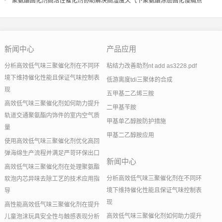
聚氨酯固化剂高活性催化剂协助解决高湿度天气下聚氨酯涂层固化慢痛点
新闻中心
产品应用
分析高效低气味三聚催化剂在不同环
粘结力改善助剂nt add as3228.pdf
境下维持催化性能且保证气味控制表
低游离度tdi三聚体的合成
现
五甲基二乙烯三胺
高效低气味三聚催化剂如何助力提升
二甲基苄胺
轨道交通聚氨酯内饰件的室内空气质
甲基单乙醇胺防护措施
量
甲基二乙醇胺应用
使用高效低气味三聚催化剂优化高回
弹海绵生产流程并满足严苛环保出口
新闻中心
高效低气味三聚催化剂在处理聚氨酯
分析高效低气味三聚催化剂在不同环
软泡内芯异味去除工艺的技术应用指
境下维持催化性能且保证气味控制表
导
现
高性能高效低气味三聚催化剂在提升
高效低气味三聚催化剂如何助力提升
儿童泡沫玩具安全性与触感表现分析