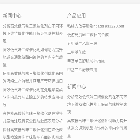
新闻中心
产品应用
分析高效低气味三聚催化剂在不同环
粘结力改善助剂nt add as3228.pdf
境下维持催化性能且保证气味控制表
低游离度tdi三聚体的合成
现
五甲基二乙烯三胺
高效低气味三聚催化剂如何助力提升
二甲基苄胺
轨道交通聚氨酯内饰件的室内空气质
甲基单乙醇胺防护措施
量
甲基二乙醇胺应用
使用高效低气味三聚催化剂优化高回
弹海绵生产流程并满足严苛环保出口
新闻中心
高效低气味三聚催化剂在处理聚氨酯
分析高效低气味三聚催化剂在不同环
软泡内芯异味去除工艺的技术应用指
境下维持催化性能且保证气味控制表
导
现
高性能高效低气味三聚催化剂在提升
高效低气味三聚催化剂如何助力提升
儿童泡沫玩具安全性与触感表现分析
轨道交通聚氨酯内饰件的室内空气质
探讨高效低气味三聚催化剂在降低聚
量
氨酯喷涂硬泡异味影响方面的实际效