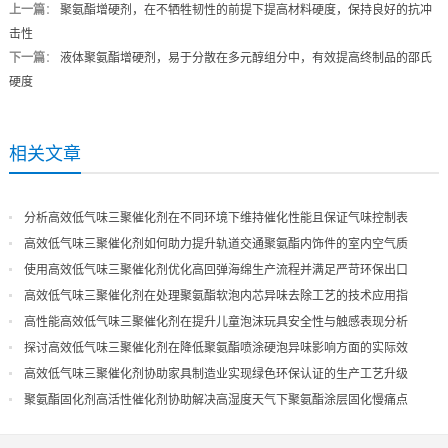
上一篇
：
聚氨酯增硬剂，在不牺牲韧性的前提下提高材料硬度，保持良好的抗冲
击性
下一篇
：
液体聚氨酯增硬剂，易于分散在多元醇组分中，有效提高终制品的邵氏
硬度
相关文章
分析高效低气味三聚催化剂在不同环境下维持催化性能且保证气味控制表
现
高效低气味三聚催化剂如何助力提升轨道交通聚氨酯内饰件的室内空气质
量
使用高效低气味三聚催化剂优化高回弹海绵生产流程并满足严苛环保出口
高效低气味三聚催化剂在处理聚氨酯软泡内芯异味去除工艺的技术应用指
导
高性能高效低气味三聚催化剂在提升儿童泡沫玩具安全性与触感表现分析
探讨高效低气味三聚催化剂在降低聚氨酯喷涂硬泡异味影响方面的实际效
果
高效低气味三聚催化剂协助家具制造业实现绿色环保认证的生产工艺升级
聚氨酯固化剂高活性催化剂协助解决高湿度天气下聚氨酯涂层固化慢痛点