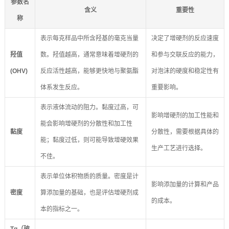
参数名
含义
重要性
称
表示每克样品中所含羟基的毫克当量
决定了增硬剂的反应速度
羟值
数。羟值越高，通常意味着增硬剂的
和参与交联反应的能力，
(OHV)
反应活性越高，能够更快地与聚氨酯
对泡沫的硬度和稳定性有
体系发生反应。
重要影响。
表示液体流动的阻力。黏度过高，可
影响增硬剂的加工性能和
能会影响增硬剂的分散性和加工性
黏度
分散性，需要根据具体的
能；黏度过低，则可能导致增硬效果
生产工艺进行选择。
不佳。
表示单位体积物质的质量。密度是计
影响添加量的计算和产品
密度
算添加量的基础，也是评估增硬剂成
的成本。
本的指标之一。