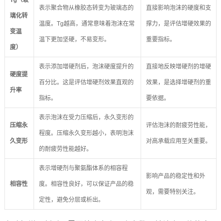
Tg（玻
表示聚合物从橡胶态转变为玻璃态的
直接影响泡沫的硬度和支
璃化转
温度。Tg越高，通常意味着泡沫在常
撑力，是评估增硬效果的
变温
温下更加坚硬，不易变形。
重要指标。
度）
表示添加增硬剂后，泡沫硬度提升的
直接地反映增硬剂的增硬
硬度提
百分比。这是评估增硬剂效果直观的
效果，是选择增硬剂的重
升率
指标。
要依据。
表示泡沫在受力压缩后，永久变形的
压缩永
评估泡沫的耐疲劳性能，
程度。压缩永久变形越小，表明泡沫
久变形
对高承载应用至关重要。
的耐疲劳性能越好。
表示增硬剂与聚氨酯体系的相容程
影响产品的稳定性和外
相容性
度。相容性良好，可以保证产品的稳
观，需要特别关注。
定性，避免分层或析出。