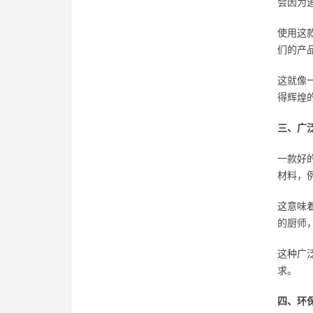
会因为
使用这
们的产
这就像
得辉煌
三、广
一款好
材料，
这意味
的厨师
这种广
求。
四、环