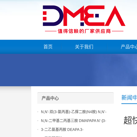
首页
关于我们
产品中
新闻
产品中心
N,N’-双(3-氨丙基)-乙撑二胺(N4胺) N,N’-
超
Bis(3-aminopropyl)-ethylenediamine CAS
N,N-二甲基二丙基三胺 DMAPAPA N’-[3-
No10563-26-5
(dimethylamino)propyllpropane-1,3-
3-二乙氨基丙胺 DEAPA 3-
diamine CAS No10563-29-8