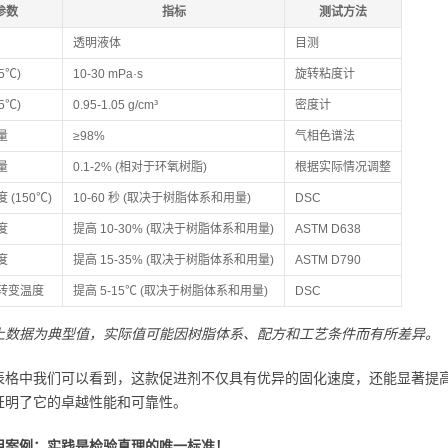
参数
指标
测试方法
透明液体
目测
5℃)
10-30 mPa·s
旋转粘度计
5℃)
0.95-1.05 g/cm³
密度计
量
≥98%
气相色谱法
量
0.1-2% (相对于环氧树脂)
根据实际情况调整
 (150℃)
10-60 秒 (取决于树脂体系和用量)
DSC
度
提高 10-30% (取决于树脂体系和用量)
ASTM D638
度
提高 15-35% (取决于树脂体系和用量)
ASTM D790
转变温度
提高 5-15℃ (取决于树脂体系和用量)
DSC
上数据为典型值，实际值可能因树脂体系、配方和工艺条件而有所差异。
表格中我们可以看到，这款促进剂不仅具有优异的固化速度，还能显著提
证明了它的卓越性能和可靠性。
用案例：实践是检验真理的唯一标准！