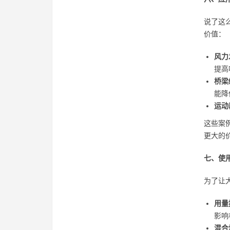
说了这
价值：
风力
提高
桥梁
能降
运动
这些案
更大的
七、使
为了让
用量
影响
混合