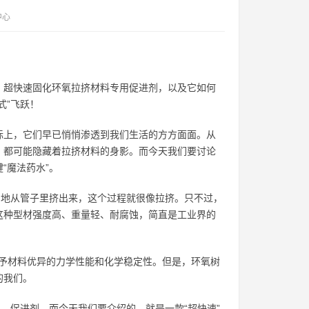
中心
：超快速固化环氧拉挤材料专用促进剂，以及它如何
式”飞跃！
际上，它们早已悄悄渗透到我们生活的方方面面。从
，都可能隐藏着拉挤材料的身影。而今天我们要讨论
“魔法药水”。
匀地从管子里挤出来，这个过程就很像拉挤。只不过，
这种型材强度高、重量轻、耐腐蚀，简直是工业界的
赋予材料优异的力学性能和化学稳定性。但是，环氧树
的我们。
—促进剂。而今天我们要介绍的，就是一款“超快速”