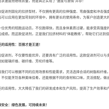
追求速度而牺牲质量，而是真正实现了“速度与激情”并存！
款促进剂固化的拉挤型材，不仅拥有更高的拉伸强度、弯曲强度和冲击强
品可以应用在更加苛刻的环境中，拥有更长的使用寿命，为客户创造更大
一位优秀的短跑运动员，不仅跑得快，而且身体素质过硬，能承受高强度
的成绩。而这款促进剂，正是我们拉挤材料的“体能教练”，帮助它们达到
泛的适用性：百搭才是王道！
的促进剂，不仅要性能优异，还要具有广泛的适用性。这款促进剂可以与
例如玻璃纤维、碳纤维、芳纶纤维等。
着我们可以根据不同的应用场景和性能需求，灵活选择合适的树脂和纤维
，不仅能烹饪各种美味佳肴，还能根据不同的食材和口味，灵活搭配，做
泛的适用性，大大降低了我们的研发成本和生产风险，提高了生产效率和
保安全：绿色发展，可持续未来！