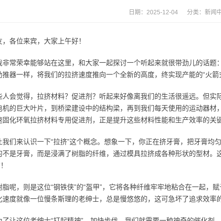
日期：2025-12-04 分类：
新闻
友，各位来宾，大家上午好！
我非常荣幸能够站在这里，和大家一起探讨一个听起来就很带劲儿的话题
助推器一样，将我们的拉挤速度推向一个全新的高度，终实现产能的“火箭
些人会觉得，拉挤材料？促进剂？听起来好像离我们的生活很遥远。但实
电机的巨大叶片，到桥梁建设中的结构梁，再到我们每天使用的运动器材
速固化环氧拉挤材料专用促进剂，正是提升这些材料性能和生产效率的关键
让我们来认识一下“拉挤”这个概念。想象一下，你正在挤牙膏，把牙膏均
的不是牙膏，而是浸满了树脂的纤维，通过模具拉挤成各种形状的型材。
”！
树脂呢，则是这位“钢铁侠”的“盔甲”，它将各种纤维牢牢地粘合在一起，
化速度就像一位慢条斯理的老绅士，总是慢悠悠的，这可急坏了追求效率
为了让这位老绅士“打起精神”，加快步伐，我们就需要一种神奇的催化剂—