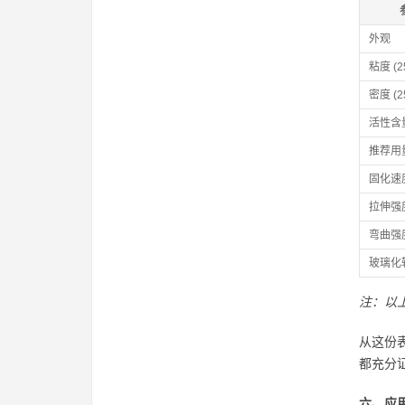
外观
粘度 (2
密度 (2
活性含
推荐用
固化速度
拉伸强
弯曲强
玻璃化
注：以
从这份
都充分
六、应