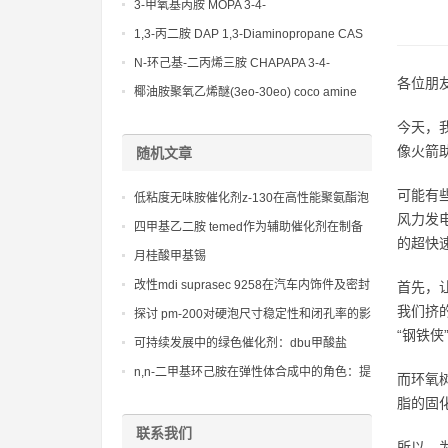
(Diethylamino)propylamine CAS No 104-
3-甲氧基丙胺 MOPA 3-4-
78-9
Methoxypropylamine CAS No 5332-73-0
1,3-丙二胺 DAP 1,3-Diaminopropane CAS
No 109-76-2
N-环己基-二丙烯三胺 CHAPAPA 3-4-
各位朋
Methoxypropylamine CAS No:5332-73-0
椰油胺聚氧乙烯醚(3eo-30eo) coco amine
ethoxylate ether (3eo-30eo) cas61791-14-8
今天，
像火箭
随机文章
可能有
低粘度无味胺催化剂z-130在高性能聚氨酯泡
风力发
沫中的独特应用
四甲基乙二胺 temed作为辅助催化剂在制备
的超快
高回弹聚氨酯软泡中的应用
月桂酸甲基锡
改性mdi suprasec 9258在汽车内饰件及密封
首先，
胶中的mdi应用
我们挤
探讨 pm-200对硬泡尺寸稳定性和闭孔率的影
“钢铁侠
响
可持续发展中的绿色催化剂：dbu甲酸盐
cas51301-55-4的应用前景
n,n-二甲基环己胺在弹性体合成中的角色：提
而环氧
高产品柔韧性和耐久性的秘诀
脂的固
联系我们
所以，