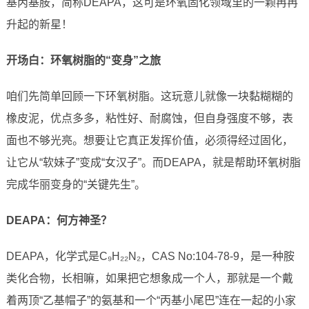
基丙基胺，简称DEAPA，这可是环氧固化领域里的一颗冉冉
升起的新星！
开场白：环氧树脂的“变身”之旅
咱们先简单回顾一下环氧树脂。这玩意儿就像一块黏糊糊的
橡皮泥，优点多多，粘性好、耐腐蚀，但自身强度不够，表
面也不够光亮。想要让它真正发挥价值，必须得经过固化，
让它从“软妹子”变成“女汉子”。而DEAPA，就是帮助环氧树脂
完成华丽变身的“关键先生”。
DEAPA：何方神圣？
DEAPA，化学式是C₉H₂₂N₂，CAS No:104-78-9，是一种胺
类化合物，长相嘛，如果把它想象成一个人，那就是一个戴
着两顶“乙基帽子”的氨基和一个“丙基小尾巴”连在一起的小家