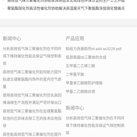
果
高效低气味三聚催化剂协助家具制造业实现绿色环保认证的生产工艺升级
聚氨酯固化剂高活性催化剂协助解决高湿度天气下聚氨酯涂层固化慢痛点
新闻中心
产品应用
分析高效低气味三聚催化剂在不同环
粘结力改善助剂nt add as3228.pdf
境下维持催化性能且保证气味控制表
低游离度tdi三聚体的合成
现
五甲基二乙烯三胺
高效低气味三聚催化剂如何助力提升
二甲基苄胺
轨道交通聚氨酯内饰件的室内空气质
甲基单乙醇胺防护措施
量
甲基二乙醇胺应用
使用高效低气味三聚催化剂优化高回
弹海绵生产流程并满足严苛环保出口
新闻中心
高效低气味三聚催化剂在处理聚氨酯
分析高效低气味三聚催化剂在不同环
软泡内芯异味去除工艺的技术应用指
境下维持催化性能且保证气味控制表
导
现
高性能高效低气味三聚催化剂在提升