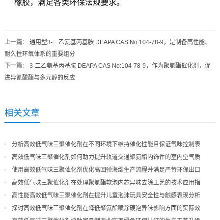
橡胶，满足各类环保法规要求。
上一篇
：
通用型3-二乙氨基丙基胺 DEAPA CAS No:104-78-9，是制备高性能、
耐久性环氧体系的重要组分
下一篇
：
3-二乙氨基丙基胺 DEAPA CAS No:104-78-9，作为聚氨酯催化剂，促
进异氰酸酯与多元醇的反应
相关文章
分析高效低气味三聚催化剂在不同环境下维持催化性能且保证气味控制表
现
高效低气味三聚催化剂如何助力提升轨道交通聚氨酯内饰件的室内空气质
量
使用高效低气味三聚催化剂优化高回弹海绵生产流程并满足严苛环保出口
高效低气味三聚催化剂在处理聚氨酯软泡内芯异味去除工艺的技术应用指
导
高性能高效低气味三聚催化剂在提升儿童泡沫玩具安全性与触感表现分析
探讨高效低气味三聚催化剂在降低聚氨酯喷涂硬泡异味影响方面的实际效