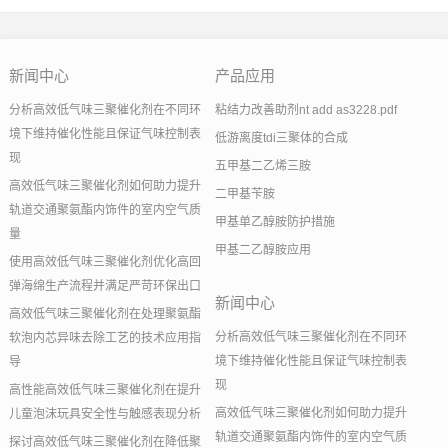
新闻中心
产品应用
分析高效低气味三聚催化剂在不同环
粘结力改善助剂nt add as3228.pdf
境下维持催化性能且保证气味控制表
低游离度tdi三聚体的合成
现
五甲基二乙烯三胺
高效低气味三聚催化剂如何助力提升
二甲基苄胺
轨道交通聚氨酯内饰件的室内空气质
甲基单乙醇胺防护措施
量
甲基二乙醇胺应用
使用高效低气味三聚催化剂优化高回
弹海绵生产流程并满足严苛环保出口
新闻中心
高效低气味三聚催化剂在处理聚氨酯
分析高效低气味三聚催化剂在不同环
软泡内芯异味去除工艺的技术应用指
境下维持催化性能且保证气味控制表
导
现
高性能高效低气味三聚催化剂在提升
高效低气味三聚催化剂如何助力提升
儿童泡沫玩具安全性与触感表现分析
轨道交通聚氨酯内饰件的室内空气质
探讨高效低气味三聚催化剂在降低聚