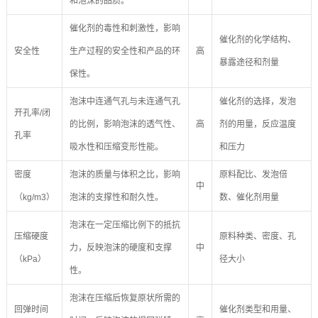
和泡沫的品质。
催化剂的毒性和刺激性，影响
催化剂的化学结构、
安全性
生产过程的安全性和产品的环
高
暴露途径和剂量
保性。
泡沫中连通气孔与未连通气孔
催化剂的选择，发泡
开孔率/闭
的比例，影响泡沫的透气性、
高
剂的用量，反应温度
孔率
吸水性和压缩变形性能。
和压力
密度
泡沫的质量与体积之比，影响
原料配比、发泡倍
中
（kg/m3）
泡沫的支撑性和耐久性。
数、催化剂用量
泡沫在一定压缩比例下的抵抗
压缩硬度
原料种类、密度、孔
力，反映泡沫的硬度和支撑
中
（kPa）
径大小
性。
泡沫在压缩后恢复原状所需的
回弹时间
催化剂类型和用量、