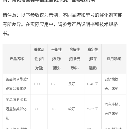
附：常见慢回弹平衡型催化剂的产品参数示例
请注意：以下参数仅为示例，不同品牌和型号的催化剂可能
有所差异。在实际应用中，请参考产品说明书和技术规格
书。
催化活
平衡性
溶解性
稳定性
产品名称
性 (相
(发泡/
(在多元
(储存
应用领域
对值)
凝胶)
醇中)
温度)
某品牌 A 型胺/
记忆棉枕
100
1.2
良好
0-40℃
锡复合催化剂
头、床垫
某品牌 B 型延
汽车座椅、
迟型胺类催化
80
0.8
较好
5-35℃
医疗床垫
剂