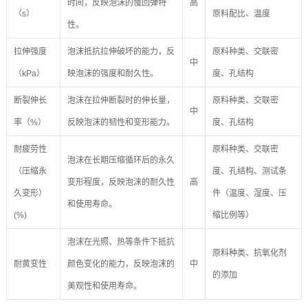
时间，反映泡沫的慢回弹特
高
（s）
原料配比、温度
性。
拉伸强度
泡沫抵抗拉伸破坏的能力，反
原料种类、交联密
中
（kPa）
映泡沫的强度和耐久性。
度、孔结构
断裂伸长
泡沫在拉伸断裂时的伸长量，
原料种类、交联密
中
率（%）
反映泡沫的韧性和变形能力。
度、孔结构
耐疲劳性
原料种类、交联密
泡沫在长期压缩循环后的永久
（压缩永
度、孔结构、测试条
变形程度，反映泡沫的耐久性
高
久变形）
件（温度、湿度、压
和使用寿命。
(%)
缩比例等）
泡沫在光照、热等条件下抵抗
原料种类、抗氧化剂
耐黄变性
颜色变化的能力，反映泡沫的
中
的添加
美观性和使用寿命。