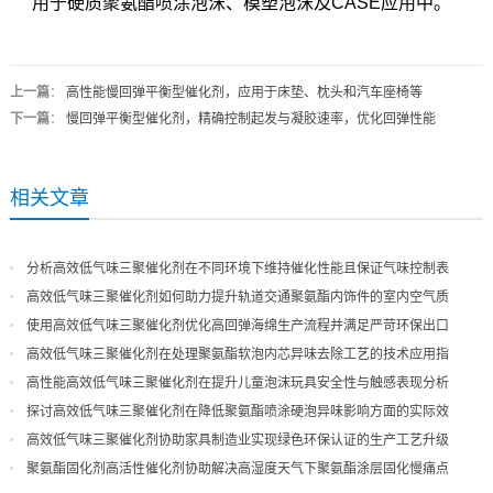
用于硬质聚氨酯喷涂泡沫、模塑泡沫及CASE应用中。
上一篇
：
高性能慢回弹平衡型催化剂，应用于床垫、枕头和汽车座椅等
下一篇
：
慢回弹平衡型催化剂，精确控制起发与凝胶速率，优化回弹性能
相关文章
分析高效低气味三聚催化剂在不同环境下维持催化性能且保证气味控制表
现
高效低气味三聚催化剂如何助力提升轨道交通聚氨酯内饰件的室内空气质
量
使用高效低气味三聚催化剂优化高回弹海绵生产流程并满足严苛环保出口
高效低气味三聚催化剂在处理聚氨酯软泡内芯异味去除工艺的技术应用指
导
高性能高效低气味三聚催化剂在提升儿童泡沫玩具安全性与触感表现分析
探讨高效低气味三聚催化剂在降低聚氨酯喷涂硬泡异味影响方面的实际效
果
高效低气味三聚催化剂协助家具制造业实现绿色环保认证的生产工艺升级
聚氨酯固化剂高活性催化剂协助解决高湿度天气下聚氨酯涂层固化慢痛点