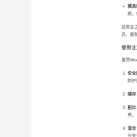
模具
统，
总而言
员，能
使用注
虽然d
安全
防护
储存
配比
养。
混合
分充