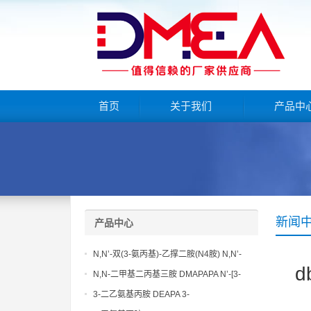
首页
关于我们
产品中
新闻
产品中心
N,N’-双(3-氨丙基)-乙撑二胺(N4胺) N,N’-
d
Bis(3-aminopropyl)-ethylenediamine CAS
N,N-二甲基二丙基三胺 DMAPAPA N’-[3-
No10563-26-5
(dimethylamino)propyllpropane-1,3-
3-二乙氨基丙胺 DEAPA 3-
diamine CAS No10563-29-8