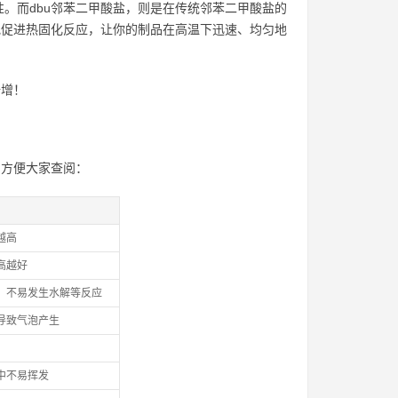
。而dbu邻苯二甲酸盐，则是在传统邻苯二甲酸盐的
地促进热固化反应，让你的制品在高温下迅速、均匀地
倍增！
，方便大家查阅：
越高
高越好
，不易发生水解等反应
导致气泡产生
中不易挥发