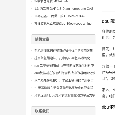
(Diethylamino)propylamine CAS No 104-
3-甲氧基丙胺 MOPA 3-4-
78-9
Methoxypropylamine CAS No 5332-73-0
1,3-丙二胺 DAP 1,3-Diaminopropane CAS
No 109-76-2
N-环己基-二丙烯三胺 CHAPAPA 3-4-
dbu
Methoxypropylamine CAS No:5332-73-0
椰油胺聚氧乙烯醚(3eo-30eo) coco amine
ethoxylate ether (3eo-30eo) cas61791-14-8
各位朋
们老百
随机文章
首先，让
有机锌催化剂在聚氨酯弹性体中的应用效果
里，就
提高聚氨酯泡沫开孔率的N-甲基吗啉氧化
物：通过其对发泡和凝胶反应的特定影响，
n,n-二甲基苄胺bdma在核能设施保温材料中
想象一
有助于实现泡沫的开孔控制，适用于吸音材
的独特贡献：安全的原则体现
作品完
dbu胶黏剂在玻璃和陶瓷粘接中的透明固化效
料
计”，
果
家电隔热性能提升：辛酸亚锡t-9的作用探讨
2 -甲基咪唑在新型药物载体系统中的靶向输
那么，
送能力
环氧促进剂dbu对环氧树脂固化动力学及力学
急，咱
性能的影响研究
dbu
联系我们