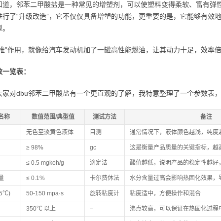
知道，邻苯二甲酸盐是一种常见的增塑剂，可以使塑料变得柔软、富有弹性
进行了“升级改造”，它不仅仅具备增塑的功能，更重要的是，它能够有效
型。
助推”作用，就像给汽车发动机加了一罐高性能燃油，让其动力十足，效率
数一览表：
大家对dbu邻苯二甲酸盐有一个更直观的了解，我特意整理了一个参数表
名称
数值范围/典型值
测试方法
备注
无色至淡黄色液体
目测
通常情况下，液体颜色越浅，纯度
≥ 98%
gc
这是衡量产品质量的关键指标，越
≤ 0.5 mgkoh/g
滴定法
酸值越低，说明产品的稳定性越好
量
≤ 0.1%
卡尔费休法
水分含量过高会影响热固化效果，
5℃)
50-150 mpa·s
旋转粘度计
粘度适中，方便操作和混合
350℃ 以上
–
沸点较高，可以保证在热固化过程