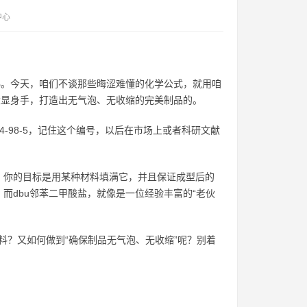
中心
秘。今天，咱们不谈那些晦涩难懂的化学公式，就用咱
大显身手，打造出无气泡、无收缩的完美制品的。
4-98-5，记住这个编号，以后在市场上或者科研文献
，你的目标是用某种材料填满它，并且保证成型后的
而dbu邻苯二甲酸盐，就像是一位经验丰富的“老伙
料？又如何做到“确保制品无气泡、无收缩”呢？别着