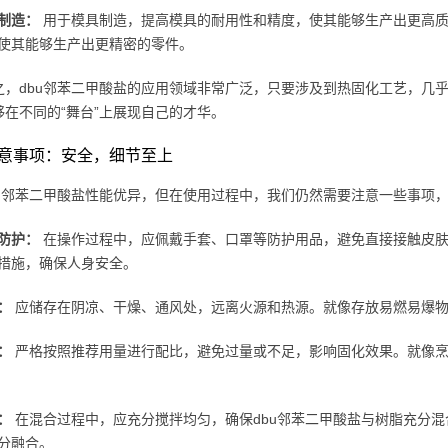
制造：
用于模具制造，提高模具的耐用性和精度，使其能够生产出更高质
使其能够生产出更精密的零件。
之，dbu邻苯二甲酸盐的应用领域非常广泛，只要涉及到热固化工艺，几乎
够在不同的“舞台”上展现自己的才华。
意事项：安全，细节至上
bu邻苯二甲酸盐性能优异，但在使用过程中，我们仍然需要注意一些事项
防护：
在操作过程中，应佩戴手套、口罩等防护用品，避免直接接触皮肤
措施，确保人身安全。
：
应储存在阴凉、干燥、通风处，远离火源和热源。就像存放易燃易爆物
：
严格按照推荐用量进行配比，避免过量或不足，影响固化效果。就像烹
：
在混合过程中，应充分搅拌均匀，确保dbu邻苯二甲酸盐与树脂充分
分融合。