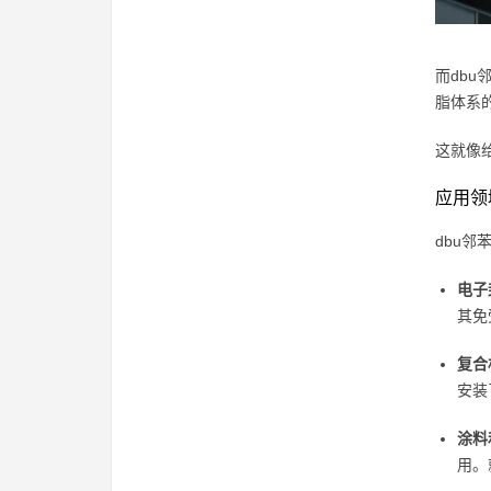
而db
脂体系
这就像给
应用领
dbu
电子
其免
复合
安装
涂料
用。