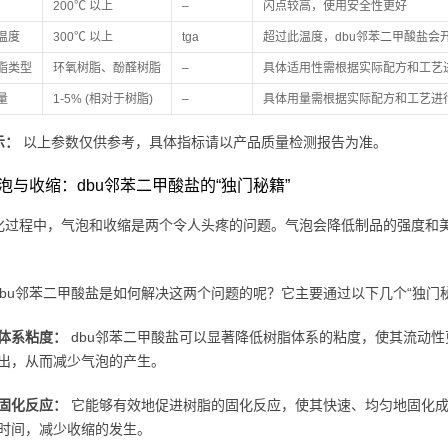
200℃ 以上
–
闪点较高，使用安全性更好
温度
300℃ 以上
tga
超过此温度，dbu邻苯二甲酸盐会
脂类型
环氧树脂、酚醛树脂
–
具体适用性需根据实际配方和工艺
量
1-5% (相对于树脂)
–
具体用量需根据实际配方和工艺进
示：
以上参数仅供参考，具体指标请以产品质量检测报告为准。
泡与收缩：dbu邻苯二甲酸盐的“独门秘籍”
化过程中，气泡和收缩是两个令人头疼的问题。气泡会降低制品的强度和
dbu邻苯二甲酸盐是如何解决这两个问题的呢？它主要通过以下几个“独门秘
体系粘度：
dbu邻苯二甲酸盐可以显著降低树脂体系的粘度，使其流动性
出，从而减少气泡的产生。
固化反应：
它能够有效地促进树脂的固化反应，使其快速、均匀地固化成
时间，减少收缩的发生。