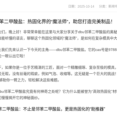
日期：2025-10-14 分类：
新闻
邻苯二甲酸盐：热固化界的“魔法师”，助您打造完美制品！
友们，晚上好！非常荣幸能在这里与大家分享关于dbu邻苯二甲酸盐的奥
姓能听懂的语言，聊聊这个热固化领域的“魔法师”，是如何在复杂模具中
我们先来认识一下今天的主角——dbu邻苯二甲酸盐。它的cas号是9788
能一眼认出它啦！
下，如果你是一位手艺精湛的工匠，面对一个精雕细琢、复杂至极的模具
美无瑕，没有丝毫的瑕疵，例如气泡、收缩等。这无疑是一个巨大的挑战！
能够助你一臂之力，轻松解决这些难题。
dbu邻苯二甲酸盐究竟有何神奇之处呢？它为什么能被誉为“高效热固化”材
们慢慢揭开它的神秘面纱。
邻苯二甲酸盐：不止是邻苯二甲酸盐，更是热固化的“助推器”