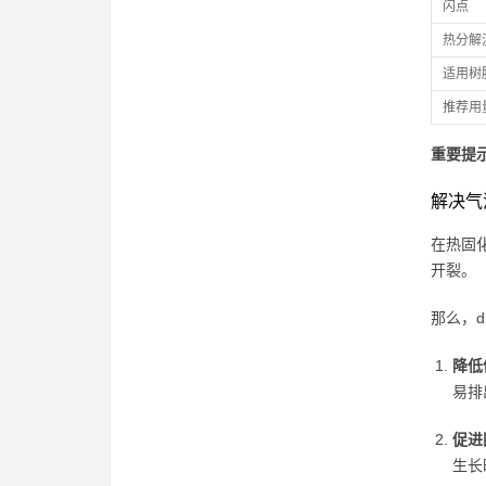
闪点
热分解
适用树
推荐用
重要提
解决气
在热固
开裂。
那么，
降低
易排
促进
生长