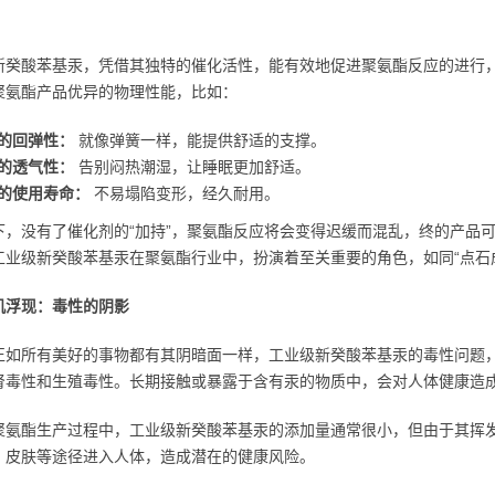
新癸酸苯基汞，凭借其独特的催化活性，能有效地促进聚氨酯反应的进行
聚氨酯产品优异的物理性能，比如：
的回弹性：
就像弹簧一样，能提供舒适的支撑。
的透气性：
告别闷热潮湿，让睡眠更加舒适。
的使用寿命：
不易塌陷变形，经久耐用。
下，没有了催化剂的“加持”，聚氨酯反应将会变得迟缓而混乱，终的产品
工业级新癸酸苯基汞在聚氨酯行业中，扮演着至关重要的角色，如同“点石
机浮现：毒性的阴影
正如所有美好的事物都有其阴暗面一样，工业级新癸酸苯基汞的毒性问题
肾毒性和生殖毒性。长期接触或暴露于含有汞的物质中，会对人体健康造
聚氨酯生产过程中，工业级新癸酸苯基汞的添加量通常很小，但由于其挥
、皮肤等途径进入人体，造成潜在的健康风险。