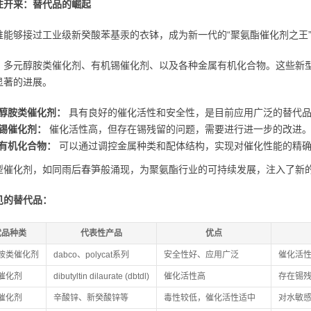
往开来：替代品的崛起
谁能够接过工业级新癸酸苯基汞的衣钵，成为新一代的“聚氨酯催化剂之王
：多元醇胺类催化剂、有机锡催化剂、以及各种金属有机化合物。这些新
显著的进展。
醇胺类催化剂：
具有良好的催化活性和安全性，是目前应用广泛的替代
锡催化剂：
催化活性高，但存在锡残留的问题，需要进行进一步的改进
有机化合物：
可以通过调控金属种类和配体结构，实现对催化性能的精
型催化剂，如同雨后春笋般涌现，为聚氨酯行业的可持续发展，注入了新
见的替代品：
代品种类
代表性产品
优点
胺类催化剂
dabco、polycat系列
安全性好、应用广泛
催化活
催化剂
dibutyltin dilaurate (dbtdl)
催化活性高
存在锡
催化剂
辛酸锌、新癸酸锌等
毒性较低，催化活性适中
对水敏