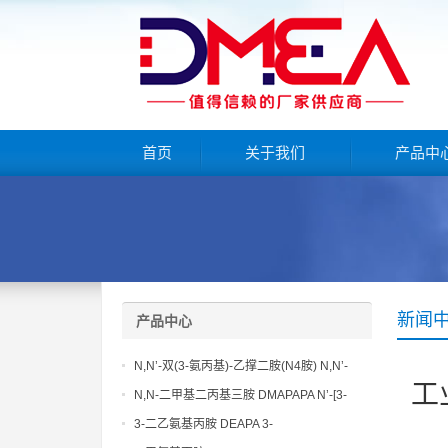
首页
关于我们
产品中
新闻
产品中心
N,N’-双(3-氨丙基)-乙撑二胺(N4胺) N,N’-
工
Bis(3-aminopropyl)-ethylenediamine CAS
N,N-二甲基二丙基三胺 DMAPAPA N’-[3-
No10563-26-5
(dimethylamino)propyllpropane-1,3-
3-二乙氨基丙胺 DEAPA 3-
diamine CAS No10563-29-8