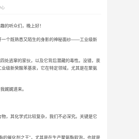
中心
兴趣的听众们，晚上好！
开一个既熟悉又陌生的身影的神秘面纱——工业级新
就四处逃窜的家伙，以及它背后潜藏的毒性。没错，汞
工业级新癸酸苯基汞，它在特定领域，尤其是在聚氨
听我娓娓道来。
合物，其化学式比较复杂，我们不必深究。关键是它
酯的催化剂之王”，尤其是在生产聚氨酯软泡，也就是