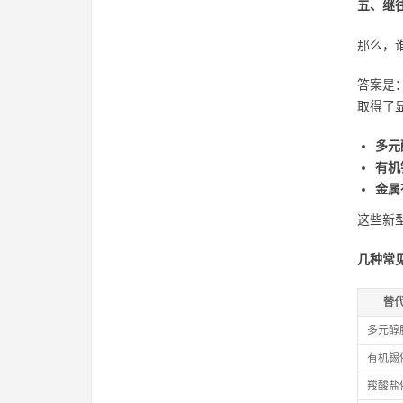
五、继
那么，
答案是
取得了
多元
有机
金属
这些新
几种常
替
多元醇
有机锡
羧酸盐