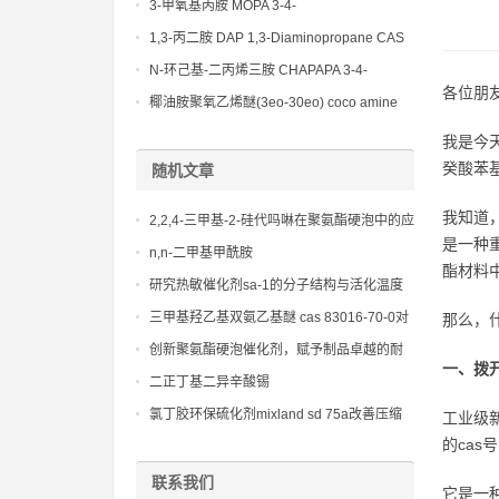
(Diethylamino)propylamine CAS No 104-
3-甲氧基丙胺 MOPA 3-4-
78-9
Methoxypropylamine CAS No 5332-73-0
1,3-丙二胺 DAP 1,3-Diaminopropane CAS
No 109-76-2
N-环己基-二丙烯三胺 CHAPAPA 3-4-
各位朋
Methoxypropylamine CAS No:5332-73-0
椰油胺聚氧乙烯醚(3eo-30eo) coco amine
ethoxylate ether (3eo-30eo) cas61791-14-8
我是今
癸酸苯
随机文章
我知道
2,2,4-三甲基-2-硅代吗啉在聚氨酯硬泡中的应
是一种
用，确保产品无刺激性气味和优异的保温性
n,n-二甲基甲酰胺
酯材料
能。
研究热敏催化剂sa-1的分子结构与活化温度
的关系，实现性能的定制化。
三甲基羟乙基双氨乙基醚 cas 83016-70-0对
那么，
聚氨酯泡沫孔隙结构和物理机械性能的调控
创新聚氨酯硬泡催化剂，赋予制品卓越的耐
一、拨
作用
火和耐候性能
二正丁基二异辛酸锡
氯丁胶环保硫化剂mixland sd 75a改善压缩
工业级
永久变形
的cas
联系我们
它是一