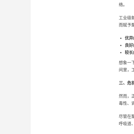
络。
工业级
而赋予
优异
良好
较长
想象一
间里，
三、危
然而，
毒性、
尽管在
呼吸道