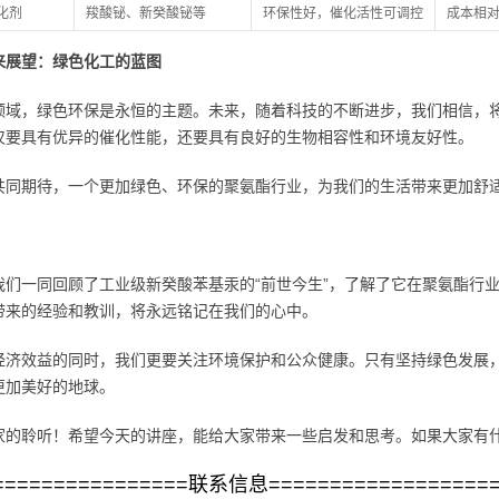
化剂
羧酸铋、新癸酸铋等
环保性好，催化活性可调控
成本相
来展望：绿色化工的蓝图
领域，绿色环保是永恒的主题。未来，随着科技的不断进步，我们相信，
仅要具有优异的催化性能，还要具有良好的生物相容性和环境友好性。
共同期待，一个更加绿色、环保的聚氨酯行业，为我们的生活带来更加舒
我们一同回顾了工业级新癸酸苯基汞的“前世今生”，了解了它在聚氨酯行
带来的经验和教训，将永远铭记在我们的心中。
经济效益的同时，我们更要关注环境保护和公众健康。只有坚持绿色发展
更加美好的地球。
家的聆听！希望今天的讲座，能给大家带来一些启发和思考。如果大家有
================联系信息==================