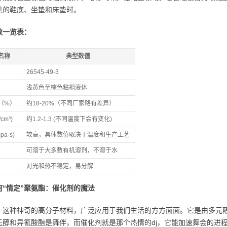
见的鞋底、坐垫和床垫时。
数一览表：
名称
典型数值
26545-49-3
浅黄色至棕色粘稠液体
（%）
约18-20%（不同厂家略有差异）
cm³)
约1.2-1.3 (不同温度下会有变化)
pa·s)
较高，具体数值取决于温度和生产工艺
可溶于大多数有机溶剂，不溶于水
对光和热不稳定，易分解
何“情定”聚氨酯：催化剂的魔法
，这种神奇的高分子材料，广泛应用于我们生活的方方面面。它是由多元
元醇和异氰酸酯是舞伴，而催化剂就是那个热情的dj，它能加速舞会的进