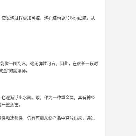
，使发泡过程更加可控，泡孔结构更加均匀细腻，从
可能像一团乱麻，毫无弹性可言。因此，在很长一段时
成金”的魔法师。
，也逐渐浮出水面。汞，作为一种重金属，具有神经
成严重危害。
发性和迁移性，仍有可能从终产品中释放出来，通过