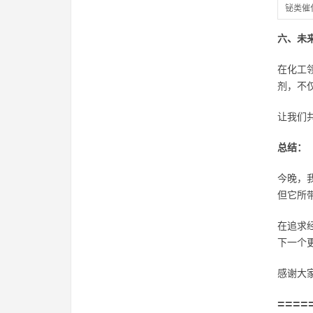
铋类催
六、未
在化工
剂，不
让我们
总结：
今晚，
但它所
在追求
下一个
感谢大
====