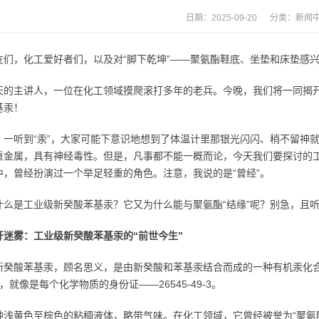
日期：2025-09-20 分类：
新闻
友们，化工爱好者们，以及对“脚下乾坤”——聚氨酯鞋底、坐垫和床垫感
天的主讲人，一位在化工领域摸爬滚打多年的老兵。今晚，我们将一同揭
基汞！
，一听到“汞”，大家可能下意识地想到了体温计里那银光闪闪、稍不留神
重金属，具有神经毒性。但是，凡事都不能一概而论，今天我们要探讨的
中，曾经扮演过一个举足轻重的角色。注意，我说的是“曾经”。
什么是工业级新癸酸苯基汞？它又为什么能与聚氨酯“结缘”呢？别急，且
开迷雾：工业级新癸酸苯基汞的“前世今生”
新癸酸苯基汞，顾名思义，是由新癸酸和苯基汞结合而成的一种有机汞化
号，就像是每个化学物质的身份证——26545-49-3。
种浅黄色至棕色的粘稠液体，略带气味。在化工领域，它曾经被誉为“聚氨