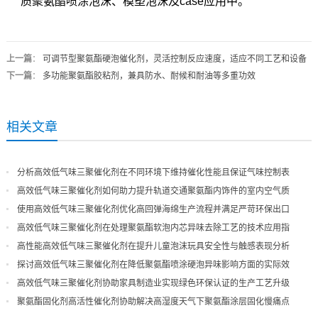
质聚氨酯喷涂泡沫、模塑泡沫及case应用中。
上一篇
：
可调节型聚氨酯硬泡催化剂，灵活控制反应速度，适应不同工艺和设备
下一篇
：
多功能聚氨酯胶粘剂，兼具防水、耐候和耐油等多重功效
相关文章
分析高效低气味三聚催化剂在不同环境下维持催化性能且保证气味控制表
现
高效低气味三聚催化剂如何助力提升轨道交通聚氨酯内饰件的室内空气质
量
使用高效低气味三聚催化剂优化高回弹海绵生产流程并满足严苛环保出口
高效低气味三聚催化剂在处理聚氨酯软泡内芯异味去除工艺的技术应用指
导
高性能高效低气味三聚催化剂在提升儿童泡沫玩具安全性与触感表现分析
探讨高效低气味三聚催化剂在降低聚氨酯喷涂硬泡异味影响方面的实际效
果
高效低气味三聚催化剂协助家具制造业实现绿色环保认证的生产工艺升级
聚氨酯固化剂高活性催化剂协助解决高湿度天气下聚氨酯涂层固化慢痛点