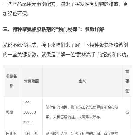
一些产品采用无溶剂配方，减少了挥发性有机物的排放，更
加绿色环保。
三、特种聚氨酯胶粘剂的“独门秘籍”：参数详解
光说不练假把式，接下来咱们来了解一下特种聚氨酯胶粘剂
的一些关键参数，就像是了解一位“武林高手”的招式和内功。
重
参数名
常见范围
含义
要
称
性
100-
胶体的流动性，影响施工的难易程度和涂布效
粘度
100000
高
果。太稀容易流挂，太稠难以涂布。
mpa·s
固化时
几秒 – 几
从涂胶到达到一定强度所需的时间。直接影响