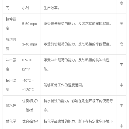
高
间
小时
生产效率。
拉伸强
5-50 mpa
承受拉伸载荷的能力。反映粘接的牢固程度。
高
度
剪切强
3-40 mpa
承受剪切载荷的能力。反映粘接的牢固程度。
高
度
冲击强
0.5-10
承受冲击载荷的能力。反映粘接的抗冲击性
中
度
kj/m²
能。
使用温
-40℃ –
能够正常工作的温度范围。
中
度
+120℃
优良/良好/
抗水侵蚀的能力。影响在潮湿环境下的使用寿
耐水性
中
一般/差
命。
耐化学
优良/良好/
抗化学品腐蚀的能力。影响在特定化学环境下
中