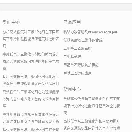
新闻中心
产品应用
分析高效低气味三聚催化剂在不同环
粘结力改善助剂nt add as3228.pdf
境下维持催化性能且保证气味控制表
低游离度tdi三聚体的合成
现
五甲基二乙烯三胺
高效低气味三聚催化剂如何助力提升
二甲基苄胺
轨道交通聚氨酯内饰件的室内空气质
甲基单乙醇胺防护措施
量
甲基二乙醇胺应用
使用高效低气味三聚催化剂优化高回
弹海绵生产流程并满足严苛环保出口
新闻中心
高效低气味三聚催化剂在处理聚氨酯
分析高效低气味三聚催化剂在不同环
软泡内芯异味去除工艺的技术应用指
境下维持催化性能且保证气味控制表
导
现
高性能高效低气味三聚催化剂在提升
高效低气味三聚催化剂如何助力提升
儿童泡沫玩具安全性与触感表现分析
轨道交通聚氨酯内饰件的室内空气质
探讨高效低气味三聚催化剂在降低聚