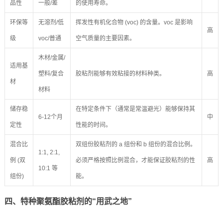
品性
一般/差
的使用寿命。
环保等
无溶剂/低
挥发性有机化合物 (voc) 的含量。voc 是影响
高
级
voc/普通
空气质量的主要因素。
木材/金属/
适用基
塑料/复合
胶粘剂能够有效粘接的材料种类。
高
材
材料
储存稳
在特定条件下（通常是常温避光）能够保持其
6-12个月
中
定性
性能的时间。
混合比
双组份胶粘剂的 a 组份和 b 组份的混合比例。
1:1, 2:1,
例 (双
必须严格按照比例混合，才能保证胶粘剂的性
高
10:1 等
组份)
能。
四、特种聚氨酯胶粘剂的“用武之地”