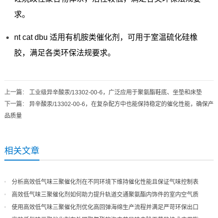
求。
nt cat dbu 适用有机胺类催化剂，可用于室温硫化硅橡
胶，满足各类环保法规要求。
上一篇
：
工业级异辛酸汞/13302-00-6，广泛应用于聚氨酯鞋底、坐垫和床垫
下一篇
：
异辛酸汞/13302-00-6，在复杂配方中也能保持稳定的催化性能，确保产
品质量
相关文章
分析高效低气味三聚催化剂在不同环境下维持催化性能且保证气味控制表
现
高效低气味三聚催化剂如何助力提升轨道交通聚氨酯内饰件的室内空气质
量
使用高效低气味三聚催化剂优化高回弹海绵生产流程并满足严苛环保出口