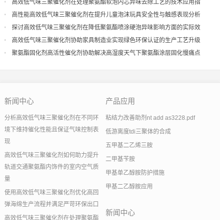
高效低气味三聚催化剂在处理聚氨酯软泡内芯异味去除工艺的技术应用指
导
高性能高效低气味三聚催化剂在提升儿童泡沫玩具安全性与触感表现分析
探讨高效低气味三聚催化剂在降低聚氨酯喷涂硬泡异味影响方面的实际效
果
高效低气味三聚催化剂协助家具制造业实现绿色环保认证的生产工艺升级
聚氨酯固化剂高活性催化剂协助解决高湿度天气下聚氨酯涂层固化慢痛点
新闻中心
产品应用
分析高效低气味三聚催化剂在不同环
粘结力改善助剂nt add as3228.pdf
境下维持催化性能且保证气味控制表
低游离度tdi三聚体的合成
现
五甲基二乙烯三胺
高效低气味三聚催化剂如何助力提升
二甲基苄胺
轨道交通聚氨酯内饰件的室内空气质
甲基单乙醇胺防护措施
量
甲基二乙醇胺应用
使用高效低气味三聚催化剂优化高回
弹海绵生产流程并满足严苛环保出口
新闻中心
高效低气味三聚催化剂在处理聚氨酯