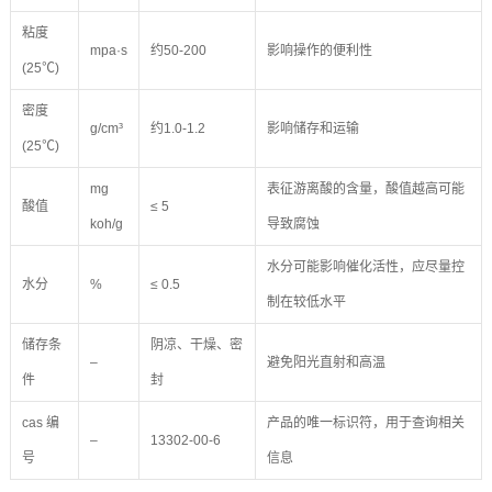
粘度
mpa·s
约50-200
影响操作的便利性
(25℃)
密度
g/cm³
约1.0-1.2
影响储存和运输
(25℃)
mg
表征游离酸的含量，酸值越高可能
酸值
≤ 5
koh/g
导致腐蚀
水分可能影响催化活性，应尽量控
水分
%
≤ 0.5
制在较低水平
储存条
阴凉、干燥、密
–
避免阳光直射和高温
件
封
cas 编
产品的唯一标识符，用于查询相关
–
13302-00-6
号
信息