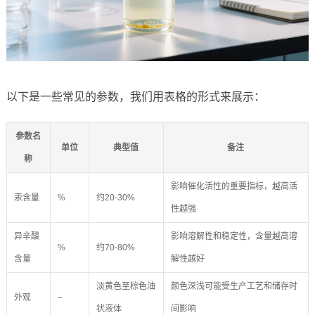
以下是一些常见的参数，我们用表格的形式来展示：
参数名
单位
典型值
备注
称
影响催化活性的重要指标，越高活
汞含量
%
约20-30%
性越强
异辛酸
影响溶解性和稳定性，含量越高溶
%
约70-80%
含量
解性越好
淡黄色至棕色油
颜色深浅可能受生产工艺和储存时
外观
–
状液体
间影响