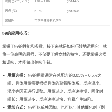
密度 (g/cm³, 25℃)
1.04 – 1.06
gb/t 4472
闪点 (℃)
> 150
gb/t 3536
溶解性
可溶于多种有机溶剂
t-9的应用技巧：
掌握了t-9的性能和参数，接下来就是如何巧妙地运用它。就
像一位高明的厨师，不仅要了解食材的特性，还要掌握火候
和调味，才能做出美味佳肴。
用量选择：
t-9的用量通常在总配方的0.05% – 0.5%之
间，具体用量需要根据具体的聚氨酯体系、反应温度、
湿度等因素进行调整。用量过少，反应速率慢，固化时
间长；用量过多，反应速率过快，容易产生缺陷。
添加方式：
t-9可以单独添加，也可以与其他催化剂（例