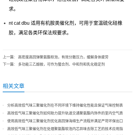
求。
nt cat dbu 适用有机胺类催化剂，可用于室温硫化硅橡
胶，满足各类环保法规要求。
上一篇
：
高密度高回弹聚氨酯软泡，有效分散压力，缓解身体疲劳
下一篇
：
多功能三乙醇胺，可作为螯合剂、中和剂和乳化稳定剂
相关文章
分析高效低气味三聚催化剂在不同环境下维持催化性能且保证气味控制表
现
高效低气味三聚催化剂如何助力提升轨道交通聚氨酯内饰件的室内空气质
量
使用高效低气味三聚催化剂优化高回弹海绵生产流程并满足严苛环保出口
高效低气味三聚催化剂在处理聚氨酯软泡内芯异味去除工艺的技术应用指