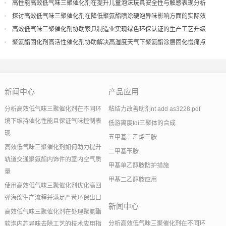
导
高性能高效低气味三聚催化剂在提升儿童泡沫玩具安全性与触感表现分析
探讨高效低气味三聚催化剂在降低聚氨酯喷涂硬泡异味影响方面的实际效
果
高效低气味三聚催化剂协助家具制造业实现绿色环保认证的生产工艺升级
聚氨酯固化剂高活性催化剂协助解决高湿度天气下聚氨酯涂层固化慢痛点
新闻中心
产品应用
分析高效低气味三聚催化剂在不同环
粘结力改善助剂nt add as3228.pdf
境下维持催化性能且保证气味控制表
低游离度tdi三聚体的合成
现
五甲基二乙烯三胺
高效低气味三聚催化剂如何助力提升
二甲基苄胺
轨道交通聚氨酯内饰件的室内空气质
甲基单乙醇胺防护措施
量
甲基二乙醇胺应用
使用高效低气味三聚催化剂优化高回
弹海绵生产流程并满足严苛环保出口
新闻中心
高效低气味三聚催化剂在处理聚氨酯
分析高效低气味三聚催化剂在不同环
软泡内芯异味去除工艺的技术应用指