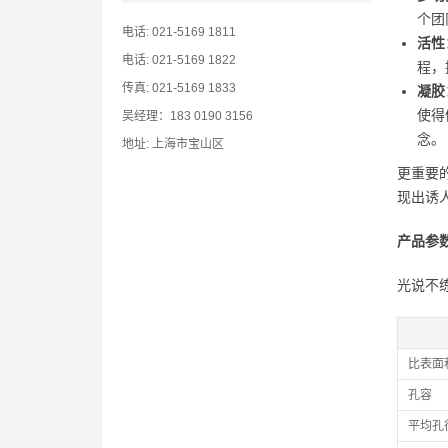
个团
电话: 021-5169 1811
活性
电话: 021-5169 1822
程，
传真: 021-5169 1833
凝胶
使得
吴经理：183 0190 3156
念。
地址: 上海市宝山区
更重要
现出诱
产品参
光说不
比表面
孔容
平均孔