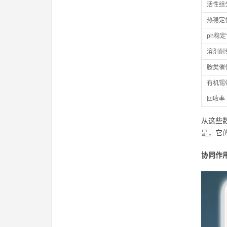
活性组
热稳定
ph稳定
溶剂耐
胺类催
有机锡
回收率
从这些
是，它
协同作