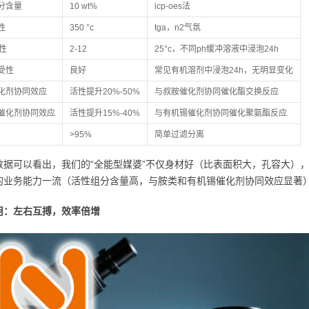
分含量
10 wt%
icp-oes法
性
350 °c
tga，n2气氛
性
2-12
25°c，不同ph缓冲溶液中浸泡24h
受性
良好
常见有机溶剂中浸泡24h，无明显变化
化剂协同效应
活性提升20%-50%
与叔胺催化剂协同催化酯交换反应
催化剂协同效应
活性提升15%-40%
与有机锡催化剂协同催化聚氨酯反应
>95%
简单过滤分离
数据可以看出，我们的“全能型媒婆”不仅身材好（比表面积大，孔容大）
的业务能力一流（活性组分含量高，与胺类和有机锡催化剂协同效应显著
用：左右互搏，效率倍增