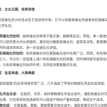
用：左右互搏，效率倍增
胶类催化剂大的亮点在于其协同作用，它可以和胺类催化剂或者有机锡催
化学反应。
类催化剂协同：
胺类催化剂常用于酯交换、醇解等反应。然而，单一胺类
可以提供更大的比表面积，更好地分散胺类催化剂，提高其活性。更重要
剂形成协同效应，进一步加速反应进程。
机锡催化剂协同：
有机锡催化剂在聚氨酯合成中应用广泛。然而，有机锡
引入，可以在一定程度上减少有机锡催化剂的用量，同时保持甚至提高反
，与有机锡催化剂协同作用，共同促进聚氨酯的生成。
域：各显神通，大展拳脚
全能型媒婆”的应用领域非常广泛，几乎涵盖了所有的精细化学品合成领域
化学品合成：
在医药、农药、染料等精细化学品合成中，凝胶类催化剂可
化等。它的高效性和选择性可以提高产物的产量和纯度，降低生产成本。
物合成：
在聚氨酯、聚酯、聚醚等聚合物合成中，凝胶类催化剂可以控制