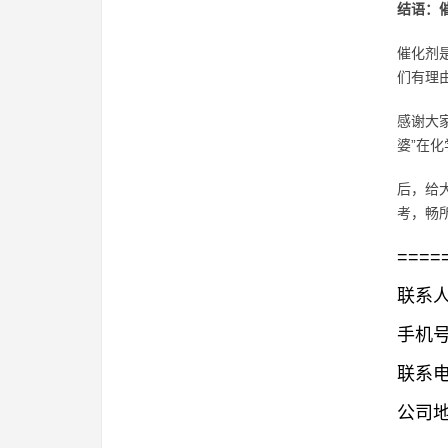
结语：
催化剂
们有理
感谢大
婆”在
后，给
考，畅
====
联系人
手机号码
联系电话
公司地