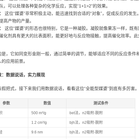
队，可以处理各种复杂的化学反应，实现“1+1>2”的效果。
：
这位“媒婆”非常积极主动，能迅速找到合适的“对象”，促成反应的发
提高产物的产量。
：
这位“媒婆”的形态也很特别，它是一种凝胶。凝胶就像果冻一样，既
催化剂具有更大的比表面积，能更好地与反应物接触，提高催化效率。此
的是，它如同变形金刚一般，通过简单的调节，能够适应不同的反应条件和
人的应用前景。
数：数据说话，实力展现
练假把式，接下来我们用数据说话，看看这位“全能型媒婆”到底有多厉害
参数
数值
测试条件
积
500 m²/g
bet法，n2吸附-脱附
1.2 cm³/g
bjh法，n2吸附-脱附
径
9.6 nm
bjh法，n2吸附-脱附