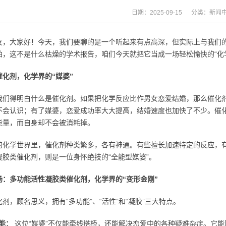
日期：2025-09-15 分类：
新闻
友，大家好！今天，我们要聊的是一个听起来有点高深，但实际上与我们
怕，这不是什么枯燥的学术报告，咱们今天就把它当成一场轻松愉快的“化
催化剂，化学界的“媒婆”
我们得明白什么是催化剂。如果把化学反应比作男女恋爱结婚，那么催化剂
不会认识；有了媒婆，恋爱成功率大大提高，结婚速度也加快了不少。催
能量，而自身却不会被消耗掉。
的化学世界里，催化剂种类繁多，各有神通。有些擅长加速特定的反应，
凝胶类催化剂，则是一位身怀绝技的“全能型媒婆”。
场：多功能活性凝胶类催化剂，化学界的“变形金刚”
剂，顾名思义，拥有“多功能”、“活性”和“凝胶”三大特点。
能：
这位“媒婆”不仅能牵线搭桥，还能解决恋爱中的各种疑难杂症。它