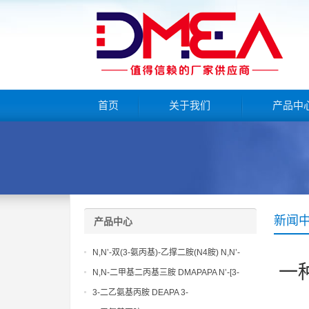
首页
关于我们
产品中
新闻
产品中心
N,N’-双(3-氨丙基)-乙撑二胺(N4胺) N,N’-
一
Bis(3-aminopropyl)-ethylenediamine CAS
N,N-二甲基二丙基三胺 DMAPAPA N’-[3-
No10563-26-5
(dimethylamino)propyllpropane-1,3-
3-二乙氨基丙胺 DEAPA 3-
diamine CAS No10563-29-8