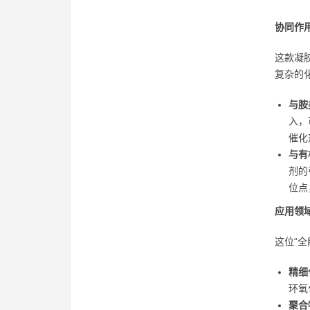
协同作
这款凝
复杂的
与胺
入，
催化
与有
剂的
位点
应用领
这位“
精细
环氧
聚合