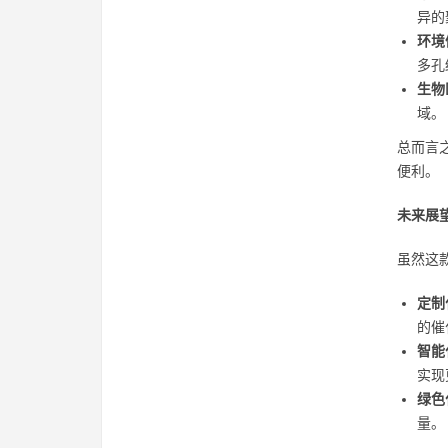
异的
环境
多孔
生物
域。
总而言
便利。
未来展
虽然这
定制
的催
智能
实现
绿色
量。