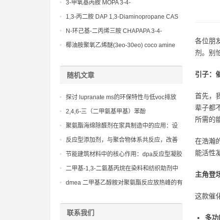
(Diethylamino)propylamine CAS No 104-
3-甲氧基丙胺 MOPA 3-4-
78-9
Methoxypropylamine CAS No 5332-73-0
1,3-丙二胺 DAP 1,3-Diaminopropane CAS
No 109-76-2
N-环己基-二丙烯三胺 CHAPAPA 3-4-
各位朋
Methoxypropylamine CAS No:5332-73-0
椰油胺聚氧乙烯醚(3eo-30eo) coco amine
剂。别
ethoxylate ether (3eo-30eo) cas61791-14-8
引子：
随机文章
首先，
探讨 lupranate ms的环保特性与低voc排放
辈子都
2,4,6-三（二甲氨基甲基）苯酚
所需的
聚氨酯海绵除醛剂在家具制造中的应用：设
计美学与实用功能的和谐统一
反应型添加剂，与聚合物体系共反应，改善
在浩瀚
材料的持久性能
能活性
节能建筑材料中的核心作用：dpa反应型凝胶
催化剂的市场潜力
二甲基-1,3-二氨基丙烷在染料和纺织助剂中
主角登
的应用与效果
dmea 二甲基乙醇胺对聚氨酯反应放热峰的有
效管理
这款催化
联系我们
多功