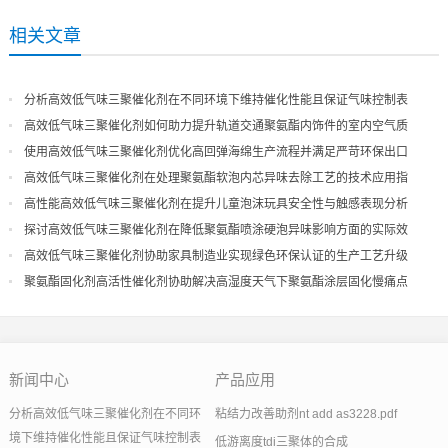
相关文章
分析高效低气味三聚催化剂在不同环境下维持催化性能且保证气味控制表
现
高效低气味三聚催化剂如何助力提升轨道交通聚氨酯内饰件的室内空气质
量
使用高效低气味三聚催化剂优化高回弹海绵生产流程并满足严苛环保出口
高效低气味三聚催化剂在处理聚氨酯软泡内芯异味去除工艺的技术应用指
导
高性能高效低气味三聚催化剂在提升儿童泡沫玩具安全性与触感表现分析
探讨高效低气味三聚催化剂在降低聚氨酯喷涂硬泡异味影响方面的实际效
果
高效低气味三聚催化剂协助家具制造业实现绿色环保认证的生产工艺升级
聚氨酯固化剂高活性催化剂协助解决高湿度天气下聚氨酯涂层固化慢痛点
新闻中心
产品应用
分析高效低气味三聚催化剂在不同环
粘结力改善助剂nt add as3228.pdf
境下维持催化性能且保证气味控制表
低游离度tdi三聚体的合成