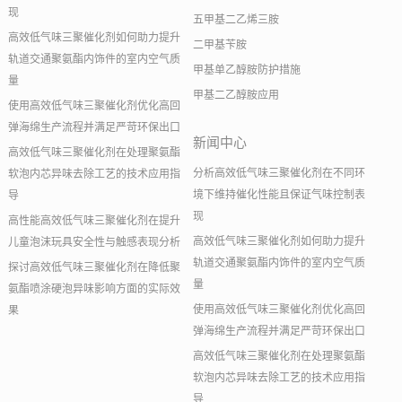
现
五甲基二乙烯三胺
高效低气味三聚催化剂如何助力提升
二甲基苄胺
轨道交通聚氨酯内饰件的室内空气质
甲基单乙醇胺防护措施
量
甲基二乙醇胺应用
使用高效低气味三聚催化剂优化高回
弹海绵生产流程并满足严苛环保出口
新闻中心
高效低气味三聚催化剂在处理聚氨酯
分析高效低气味三聚催化剂在不同环
软泡内芯异味去除工艺的技术应用指
境下维持催化性能且保证气味控制表
导
现
高性能高效低气味三聚催化剂在提升
高效低气味三聚催化剂如何助力提升
儿童泡沫玩具安全性与触感表现分析
轨道交通聚氨酯内饰件的室内空气质
探讨高效低气味三聚催化剂在降低聚
量
氨酯喷涂硬泡异味影响方面的实际效
使用高效低气味三聚催化剂优化高回
果
弹海绵生产流程并满足严苛环保出口
高效低气味三聚催化剂在处理聚氨酯
软泡内芯异味去除工艺的技术应用指
导