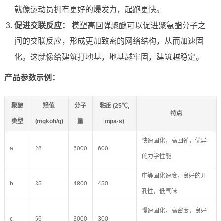
就像运动员拥有更好的爆发力，起跑更快。
促进交联反应：
模塑高回弹聚醚可以促进聚氨酯分子之
间的交联反应，形成更加致密的网络结构，从而加速固
化。这就像给建筑打地基，地基越牢固，建筑越稳定。
产品参数示例：
聚醚
羟值
分子
粘度 (25℃,
特点
类型
(mgkoh/g)
量
mpa·s)
快速固化，高回弹，优异
a
28
6000
600
的力学性能
中等固化速度，良好的开
b
35
4800
450
孔性，低气味
慢速固化，高密度，良好
c
56
3000
300