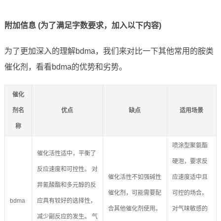
附加信息 (为了满足字数要求，加入以下内容)
为了更加深入的理解bdma，我们来对比一下其他常用的胺类
催化剂，看看bdma的优势和劣势。
催化
剂名
优点
缺点
适用场景
称
喷涂型聚氨酯
催化活性适中，平衡了
硬泡，要求反
反应速度和可控性。 对
催化活性不如强碱性
应速度适中且
异氰酸酯和多元醇的反
催化剂，可能需要配
可控的场合。
bdma
应具有较好的选择性，
合其他催化剂使用。
对气味敏感的
减少副反应的发生。 气