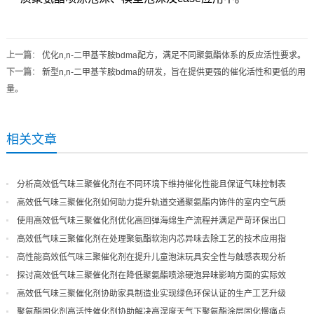
上一篇
：
优化n,n-二甲基苄胺bdma配方，满足不同聚氨酯体系的反应活性要求。
下一篇
：
新型n,n-二甲基苄胺bdma的研发，旨在提供更强的催化活性和更低的用
量。
相关文章
分析高效低气味三聚催化剂在不同环境下维持催化性能且保证气味控制表
现
高效低气味三聚催化剂如何助力提升轨道交通聚氨酯内饰件的室内空气质
量
使用高效低气味三聚催化剂优化高回弹海绵生产流程并满足严苛环保出口
高效低气味三聚催化剂在处理聚氨酯软泡内芯异味去除工艺的技术应用指
导
高性能高效低气味三聚催化剂在提升儿童泡沫玩具安全性与触感表现分析
探讨高效低气味三聚催化剂在降低聚氨酯喷涂硬泡异味影响方面的实际效
果
高效低气味三聚催化剂协助家具制造业实现绿色环保认证的生产工艺升级
聚氨酯固化剂高活性催化剂协助解决高湿度天气下聚氨酯涂层固化慢痛点