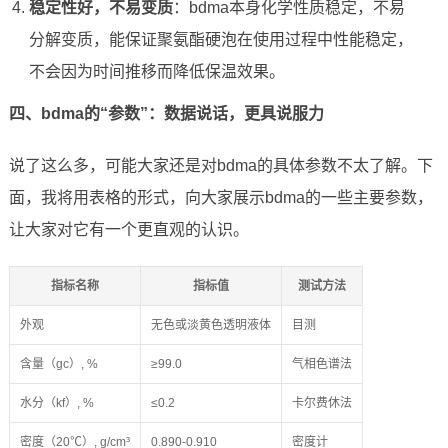
稳定性好，不易变质
：bdma本身化学性质稳定，不易
分解变质，能保证聚氨酯硬泡在使用过程中性能稳定，
不会因为时间推移而降低保温效果。
四、bdma的“参数”：数据说话，更具说服力
说了这么多，可能大家还是对bdma的具体参数不太了解。下
面，我将用表格的形式，向大家展示bdma的一些主要参数，
让大家对它有一个更直观的认识。
指标名称
指标值
测试方法
外观
无色或淡黄色透明液体
目测
含量（gc）, %
≥99.0
气相色谱法
水分（kf）, %
≤0.2
卡尔费休法
密度（20℃）, g/cm³
0.890-0.910
密度计