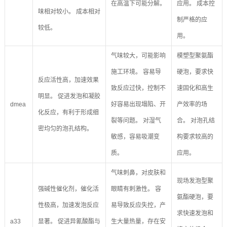
在高温下可能分解。
应用。 成本控
味相对较小。 成本相对
制严格的应
较低。
用。
气味较大，可能影响
模塑型聚氨酯
施工环境。 容易导
硬泡，要求快
反应活性高，加速效果
致反应过快，控制不
速固化和高生
明显。 促进发泡和凝胶
dmea
好容易出现塌陷、开
产效率的场
化反应，有利于形成细
裂等问题。 对湿气
合。 对泡孔结
密均匀的泡孔结构。
敏感，容易吸潮变
构要求较高的
质。
应用。
气味刺鼻，对皮肤和
现场发泡型聚
强碱性催化剂，催化活
眼睛有刺激性。 容
氨酯硬泡，要
性极高，加速发泡反应
易导致反应失控，产
求快速发泡和
a33
显著。 促进异氰酸酯与
生大量热量，存在安