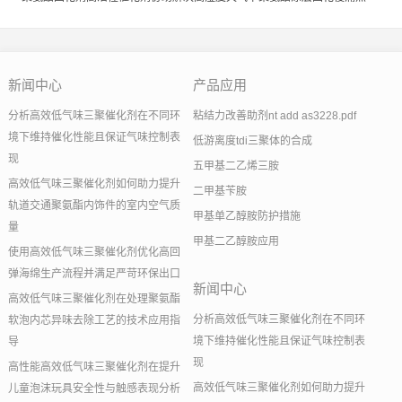
新闻中心
产品应用
分析高效低气味三聚催化剂在不同环
粘结力改善助剂nt add as3228.pdf
境下维持催化性能且保证气味控制表
低游离度tdi三聚体的合成
现
五甲基二乙烯三胺
高效低气味三聚催化剂如何助力提升
二甲基苄胺
轨道交通聚氨酯内饰件的室内空气质
甲基单乙醇胺防护措施
量
甲基二乙醇胺应用
使用高效低气味三聚催化剂优化高回
弹海绵生产流程并满足严苛环保出口
新闻中心
高效低气味三聚催化剂在处理聚氨酯
分析高效低气味三聚催化剂在不同环
软泡内芯异味去除工艺的技术应用指
境下维持催化性能且保证气味控制表
导
现
高性能高效低气味三聚催化剂在提升
高效低气味三聚催化剂如何助力提升
儿童泡沫玩具安全性与触感表现分析