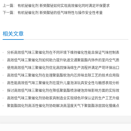
上一篇
：
有机铋催化剂 新癸酸铋如何实现高效催化同时满足环保要求
下一篇
：
有机铋催化剂 新癸酸铋的低气味特性与操作安全性考量
相关文章
分析高效低气味三聚催化剂在不同环境下维持催化性能且保证气味控制表
现
高效低气味三聚催化剂如何助力提升轨道交通聚氨酯内饰件的室内空气质
量
使用高效低气味三聚催化剂优化高回弹海绵生产流程并满足严苛环保出口
高效低气味三聚催化剂在处理聚氨酯软泡内芯异味去除工艺的技术应用指
导
高性能高效低气味三聚催化剂在提升儿童泡沫玩具安全性与触感表现分析
探讨高效低气味三聚催化剂在降低聚氨酯喷涂硬泡异味影响方面的实际效
果
高效低气味三聚催化剂协助家具制造业实现绿色环保认证的生产工艺升级
聚氨酯固化剂高活性催化剂协助解决高湿度天气下聚氨酯涂层固化慢痛点