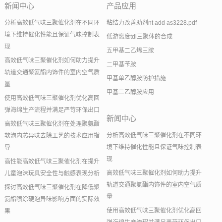
新闻中心
产品应用
分析高效低气味三聚催化剂在不同环
粘结力改善助剂nt add as3228.pdf
境下维持催化性能且保证气味控制表
低游离度tdi三聚体的合成
现
五甲基二乙烯三胺
高效低气味三聚催化剂如何助力提升
二甲基苄胺
轨道交通聚氨酯内饰件的室内空气质
甲基单乙醇胺防护措施
量
甲基二乙醇胺应用
使用高效低气味三聚催化剂优化高回
弹海绵生产流程并满足严苛环保出口
新闻中心
高效低气味三聚催化剂在处理聚氨酯
分析高效低气味三聚催化剂在不同环
软泡内芯异味去除工艺的技术应用指
境下维持催化性能且保证气味控制表
导
现
高性能高效低气味三聚催化剂在提升
高效低气味三聚催化剂如何助力提升
儿童泡沫玩具安全性与触感表现分析
轨道交通聚氨酯内饰件的室内空气质
探讨高效低气味三聚催化剂在降低聚
量
氨酯喷涂硬泡异味影响方面的实际效
使用高效低气味三聚催化剂优化高回
果