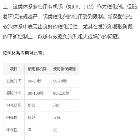
上，这类体系多使用有机锡（如t-9、t-12）作为催化剂。但随
着环保法规趋严，锡类催化剂的使用受到限制。新癸酸铋在
软泡体系中表现出良好的催化活性，尤其在发泡和凝胶阶段
的平衡控制上，能够有效避免泡孔粗大或塌泡的问题。
软泡体系应用对比表：
项目
使用有机锡
使用新癸酸铋
发泡时间
40-60秒
50-70秒
凝胶时间
80-100秒
90-110秒
泡孔结构
均匀
均匀
回弹性
良好
良好
环保性
差
优