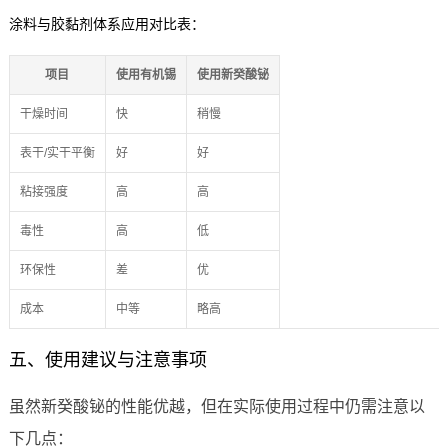
涂料与胶黏剂体系应用对比表：
项目
使用有机锡
使用新癸酸铋
干燥时间
快
稍慢
表干/实干平衡
好
好
粘接强度
高
高
毒性
高
低
环保性
差
优
成本
中等
略高
五、使用建议与注意事项
虽然新癸酸铋的性能优越，但在实际使用过程中仍需注意以
下几点：