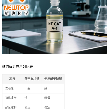
硬泡体系应用对比表：
项目
使用有机锡
使用新癸酸铋
流动性
一般
好
固化速度
快
稍慢
密度控制
稳定
稳定