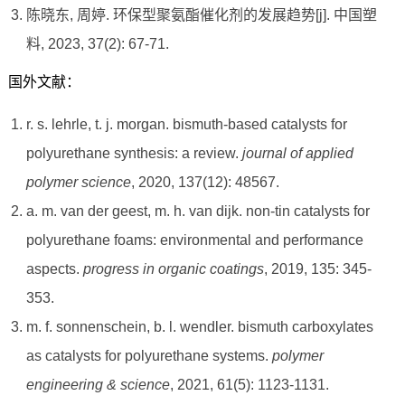
陈晓东, 周婷. 环保型聚氨酯催化剂的发展趋势[j]. 中国塑
料, 2023, 37(2): 67-71.
国外文献：
r. s. lehrle, t. j. morgan. bismuth-based catalysts for
polyurethane synthesis: a review.
journal of applied
polymer science
, 2020, 137(12): 48567.
a. m. van der geest, m. h. van dijk. non-tin catalysts for
polyurethane foams: environmental and performance
aspects.
progress in organic coatings
, 2019, 135: 345-
353.
m. f. sonnenschein, b. l. wendler. bismuth carboxylates
as catalysts for polyurethane systems.
polymer
engineering & science
, 2021, 61(5): 1123-1131.