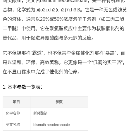
新癸酸铋，英文名bismuth neodecanoate，是一种有机铋化
合物，化学式为bi[o2cch2(ch2)7ch3]3。它是一种无色或浅黄
色的液体，通常以20%或50%浓度溶解于溶剂（如二丙二醇
二甲醚）中使用。它在聚氨酯反应中主要作为叔胺催化剂的
替代品，用于促进异氰酸酯与多元醇的反应。
它不像锡那样“霸道”，也不像某些金属催化剂那样“暴躁”，而
是以温和、环保、高效著称。它更像是一个“低调的实干派”，
在不显山露水中完成了催化剂的使命。
1. 基本参数一览表：
项目
参数
化学名称
新癸酸铋
英文名称
bismuth neodecanoate