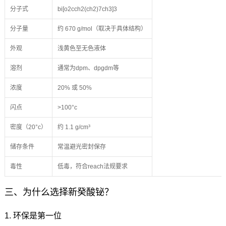
分子式
bi[o2cch2(ch2)7ch3]3
分子量
约 670 g/mol（取决于具体结构）
外观
浅黄色至无色液体
溶剂
通常为dpm、dpgdm等
浓度
20% 或 50%
闪点
>100°c
密度（20°c）
约 1.1 g/cm³
储存条件
常温避光密封保存
毒性
低毒，符合reach法规要求
三、为什么选择新癸酸铋？
1. 环保是第一位