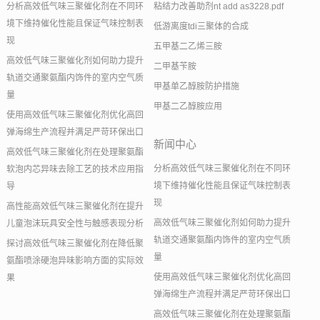
分析高效低气味三聚催化剂在不同环
粘结力改善助剂nt add as3228.pdf
境下维持催化性能且保证气味控制表
低游离度tdi三聚体的合成
现
五甲基二乙烯三胺
高效低气味三聚催化剂如何助力提升
二甲基苄胺
轨道交通聚氨酯内饰件的室内空气质
甲基单乙醇胺防护措施
量
甲基二乙醇胺应用
使用高效低气味三聚催化剂优化高回
弹海绵生产流程并满足严苛环保出口
新闻中心
高效低气味三聚催化剂在处理聚氨酯
分析高效低气味三聚催化剂在不同环
软泡内芯异味去除工艺的技术应用指
境下维持催化性能且保证气味控制表
导
现
高性能高效低气味三聚催化剂在提升
高效低气味三聚催化剂如何助力提升
儿童泡沫玩具安全性与触感表现分析
轨道交通聚氨酯内饰件的室内空气质
探讨高效低气味三聚催化剂在降低聚
量
氨酯喷涂硬泡异味影响方面的实际效
使用高效低气味三聚催化剂优化高回
果
弹海绵生产流程并满足严苛环保出口
高效低气味三聚催化剂在处理聚氨酯