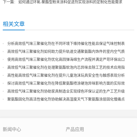
下一篇
：
如何通过环氧-聚酯型粉末涂料促进剂实现涂料的定制化性能需求
相关文章
分析高效低气味三聚催化剂在不同环境下维持催化性能且保证气味控制表
现
高效低气味三聚催化剂如何助力提升轨道交通聚氨酯内饰件的室内空气质
量
使用高效低气味三聚催化剂优化高回弹海绵生产流程并满足严苛环保出口
高效低气味三聚催化剂在处理聚氨酯软泡内芯异味去除工艺的技术应用指
导
高性能高效低气味三聚催化剂在提升儿童泡沫玩具安全性与触感表现分析
探讨高效低气味三聚催化剂在降低聚氨酯喷涂硬泡异味影响方面的实际效
果
高效低气味三聚催化剂协助家具制造业实现绿色环保认证的生产工艺升级
聚氨酯固化剂高活性催化剂协助解决高湿度天气下聚氨酯涂层固化慢痛点
新闻中心
产品应用