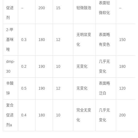
表面轻
促进
–
200
15
轻微鼓泡
–
微软化
剂
2-甲
无明显变
表面略
基咪
0.3
180
12
150
化
有变色
唑
dmp-
几乎无
0.2
190
10
无变化
180
30
变化
辛酸
表面略
0.5
190
12
无变化
120
锌
泛白
复合
完全无变
几乎无
促进
0.4
180
10
200
化
变化
剂a