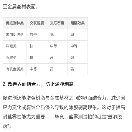
至金属基材表面。
促进剂种类
交联速度
交联密度
阻隔效果
未加促进剂
较慢
低
弱
咪唑类
快
中等
中等
叔胺类
快
高
强
有机金属类
中等
高
强
2. 改善界面结合力，防止涂膜剥离
促进剂还能增强树脂与金属基材之间的界面结合力，减少因
应力变化或腐蚀介质侵入导致的涂膜剥离现象。这对于提高
耐盐雾性能尤为重要——毕竟，盐雾测试怕的就是“鼓泡脱
落”。