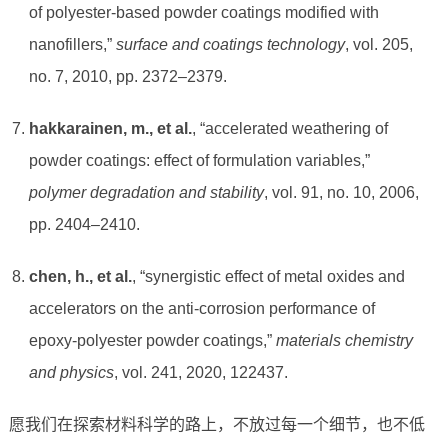
of polyester-based powder coatings modified with
nanofillers,”
surface and coatings technology
, vol. 205,
no. 7, 2010, pp. 2372–2379.
hakkarainen, m., et al.
, “accelerated weathering of
powder coatings: effect of formulation variables,”
polymer degradation and stability
, vol. 91, no. 10, 2006,
pp. 2404–2410.
chen, h., et al.
, “synergistic effect of metal oxides and
accelerators on the anti-corrosion performance of
epoxy-polyester powder coatings,”
materials chemistry
and physics
, vol. 241, 2020, 122437.
愿我们在探索材料科学的路上，不放过每一个细节，也不低