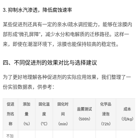
3. 抑制水汽渗透，降低腐蚀速率
某些促进剂还具有一定的亲水/疏水调控能力，能够在涂膜内
部形成“微孔屏障”，减少水分和电解质的迁移路径。这样一
来，即使在潮湿环境下，涂膜也能保持较高的稳定性。
四、不同促进剂的效果对比与选择建议
为了更好地理解各种促进剂的实际应用效果，我们整理了一
份实验数据表，供参考：
促进
添加
固化温
固化时
化学品
盐雾测试
成本
剂名
量
度
间
浸泡
（500h）
（元/kg）
称
（%）
（℃）
（min）
（72h）
不加