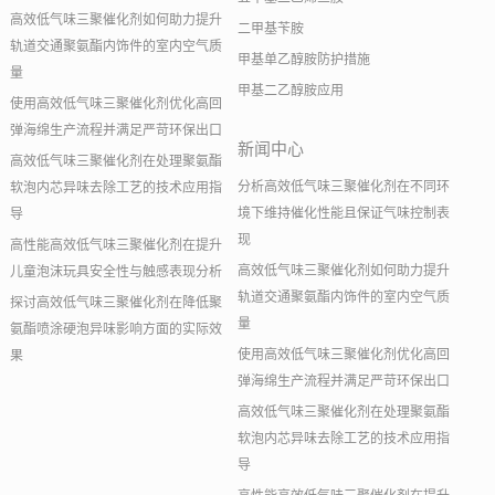
高效低气味三聚催化剂如何助力提升
二甲基苄胺
轨道交通聚氨酯内饰件的室内空气质
甲基单乙醇胺防护措施
量
甲基二乙醇胺应用
使用高效低气味三聚催化剂优化高回
弹海绵生产流程并满足严苛环保出口
新闻中心
高效低气味三聚催化剂在处理聚氨酯
分析高效低气味三聚催化剂在不同环
软泡内芯异味去除工艺的技术应用指
境下维持催化性能且保证气味控制表
导
现
高性能高效低气味三聚催化剂在提升
高效低气味三聚催化剂如何助力提升
儿童泡沫玩具安全性与触感表现分析
轨道交通聚氨酯内饰件的室内空气质
探讨高效低气味三聚催化剂在降低聚
量
氨酯喷涂硬泡异味影响方面的实际效
使用高效低气味三聚催化剂优化高回
果
弹海绵生产流程并满足严苛环保出口
高效低气味三聚催化剂在处理聚氨酯
软泡内芯异味去除工艺的技术应用指
导