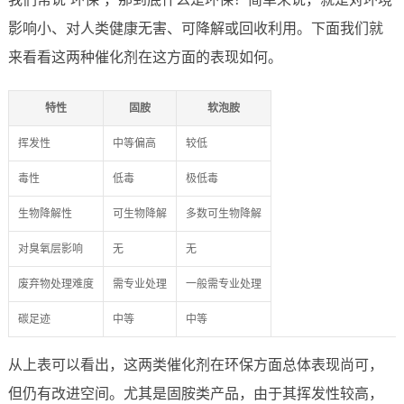
影响小、对人类健康无害、可降解或回收利用。下面我们就
来看看这两种催化剂在这方面的表现如何。
特性
固胺
软泡胺
挥发性
中等偏高
较低
毒性
低毒
极低毒
生物降解性
可生物降解
多数可生物降解
对臭氧层影响
无
无
废弃物处理难度
需专业处理
一般需专业处理
碳足迹
中等
中等
从上表可以看出，这两类催化剂在环保方面总体表现尚可，
但仍有改进空间。尤其是固胺类产品，由于其挥发性较高，