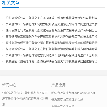
相关文章
分析高效低气味三聚催化剂在不同环境下维持催化性能且保证气味控制表
现
高效低气味三聚催化剂如何助力提升轨道交通聚氨酯内饰件的室内空气质
量
使用高效低气味三聚催化剂优化高回弹海绵生产流程并满足严苛环保出口
高效低气味三聚催化剂在处理聚氨酯软泡内芯异味去除工艺的技术应用指
导
高性能高效低气味三聚催化剂在提升儿童泡沫玩具安全性与触感表现分析
探讨高效低气味三聚催化剂在降低聚氨酯喷涂硬泡异味影响方面的实际效
果
高效低气味三聚催化剂协助家具制造业实现绿色环保认证的生产工艺升级
聚氨酯固化剂高活性催化剂协助解决高湿度天气下聚氨酯涂层固化慢痛点
新闻中心
产品应用
分析高效低气味三聚催化剂在不同环
粘结力改善助剂nt add as3228.pdf
境下维持催化性能且保证气味控制表
低游离度tdi三聚体的合成
现
五甲基二乙烯三胺