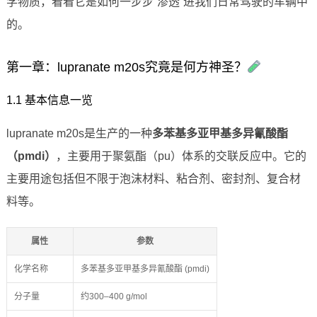
学物质，看看它是如何一步步“渗透”进我们日常驾驶的车辆中
的。
第一章：lupranate m20s究竟是何方神圣？
1.1 基本信息一览
lupranate m20s是生产的一种
多苯基多亚甲基多异氰酸酯
（pmdi）
，主要用于聚氨酯（pu）体系的交联反应中。它的
主要用途包括但不限于泡沫材料、粘合剂、密封剂、复合材
料等。
属性
参数
化学名称
多苯基多亚甲基多异氰酸酯 (pmdi)
分子量
约300–400 g/mol