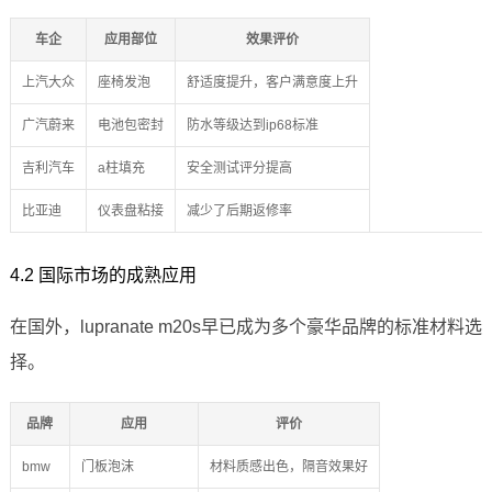
车企
应用部位
效果评价
上汽大众
座椅发泡
舒适度提升，客户满意度上升
广汽蔚来
电池包密封
防水等级达到ip68标准
吉利汽车
a柱填充
安全测试评分提高
比亚迪
仪表盘粘接
减少了后期返修率
4.2 国际市场的成熟应用
在国外，lupranate m20s早已成为多个豪华品牌的标准材料选
择。
品牌
应用
评价
bmw
门板泡沫
材料质感出色，隔音效果好