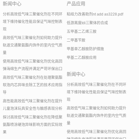
新闻中心
产品应用
分析高效低气味三聚催化剂在不同环
粘结力改善助剂nt add as3228.pdf
境下维持催化性能且保证气味控制表
低游离度tdi三聚体的合成
现
五甲基二乙烯三胺
高效低气味三聚催化剂如何助力提升
二甲基苄胺
轨道交通聚氨酯内饰件的室内空气质
甲基单乙醇胺防护措施
量
甲基二乙醇胺应用
使用高效低气味三聚催化剂优化高回
弹海绵生产流程并满足严苛环保出口
新闻中心
高效低气味三聚催化剂在处理聚氨酯
分析高效低气味三聚催化剂在不同环
软泡内芯异味去除工艺的技术应用指
境下维持催化性能且保证气味控制表
导
现
高性能高效低气味三聚催化剂在提升
高效低气味三聚催化剂如何助力提升
儿童泡沫玩具安全性与触感表现分析
轨道交通聚氨酯内饰件的室内空气质
探讨高效低气味三聚催化剂在降低聚
量
氨酯喷涂硬泡异味影响方面的实际效
使用高效低气味三聚催化剂优化高回
果