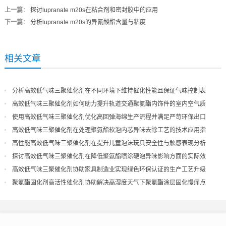
上一篇
：
探讨lupranate m20s在粘合剂和密封胶中的应用
下一篇
：
分析lupranate m20s的异氰酸酯含量与粘度
相关文章
分析高效低气味三聚催化剂在不同环境下维持催化性能且保证气味控制表
现
高效低气味三聚催化剂如何助力提升轨道交通聚氨酯内饰件的室内空气质
量
使用高效低气味三聚催化剂优化高回弹海绵生产流程并满足严苛环保出口
高效低气味三聚催化剂在处理聚氨酯软泡内芯异味去除工艺的技术应用指
导
高性能高效低气味三聚催化剂在提升儿童泡沫玩具安全性与触感表现分析
探讨高效低气味三聚催化剂在降低聚氨酯喷涂硬泡异味影响方面的实际效
果
高效低气味三聚催化剂协助家具制造业实现绿色环保认证的生产工艺升级
聚氨酯固化剂高活性催化剂协助解决高湿度天气下聚氨酯涂层固化慢痛点