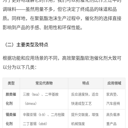
为了更好地理解它的作用，我们可以把催化剂比作烹饪中的
调味料——虽然用量不多，但它决定了终成品的味道和品
质。同样地，在聚氨酯泡沫生产过程中，催化剂的选择直接
影响到产品的手感、耐用性和环保性能。
（二）主要类型及特点
根据功能和应用场景的不同，高效聚氨酯软泡催化剂大致可
以分为以下几类：
类型
常见代表物
特点
应用领域
胺类催
三胺（tea）、二甲基胺
反应速度快，适合
家具垫、
化剂
（dmea）
快速成型工艺
汽车座椅
锡类催
辛酸亚锡（t-9）、二月桂酸
提升交联度，增强
高负载承
化剂
二丁基锡（dbtl）
机械强度
重产品