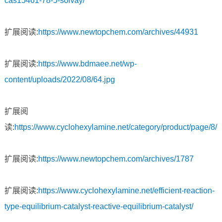
cas15461-78-5-solvay/
扩展阅读:
https://www.newtopchem.com/archives/44931
扩展阅读:
https://www.bdmaee.net/wp-
content/uploads/2022/08/64.jpg
扩展阅
读:
https://www.cyclohexylamine.net/category/product/page/8/
扩展阅读:
https://www.newtopchem.com/archives/1787
扩展阅读:
https://www.cyclohexylamine.net/efficient-reaction-
type-equilibrium-catalyst-reactive-equilibrium-catalyst/