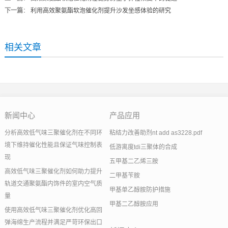
下一篇
：
利用高效聚氨酯软泡催化剂提升沙发坐感体验的研究
相关文章
新闻中心
产品应用
分析高效低气味三聚催化剂在不同环
粘结力改善助剂nt add as3228.pdf
境下维持催化性能且保证气味控制表
低游离度tdi三聚体的合成
现
五甲基二乙烯三胺
高效低气味三聚催化剂如何助力提升
二甲基苄胺
轨道交通聚氨酯内饰件的室内空气质
甲基单乙醇胺防护措施
量
甲基二乙醇胺应用
使用高效低气味三聚催化剂优化高回
弹海绵生产流程并满足严苛环保出口