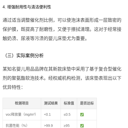
4. 增强耐用性与清洁便利性
通过适当调整催化剂比例，可以使泡沫表面形成一层致密的
保护膜，既提高了耐磨性，又便于擦拭清理。这对于经常接
触奶渍、尿液等污渍的婴儿床垫尤为重要。
（三）实际案例分析
某知名婴儿用品品牌在其新款床垫中采用了基于复合型催化
剂的聚氨酯软泡技术。经权威机构检测，该床垫表现出以下
优异特性：
检测项目
测试结果
标准值
是否达标
voc释放量（mg/m³）
<0.1
≤0.5
抗菌性能（%）
>99.9
≥95