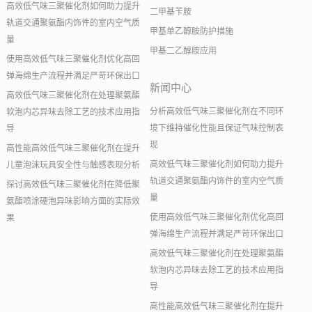
高效低气味三聚催化剂如何助力提升
二甲基苄胺
轨道交通聚氨酯内饰件的室内空气质
甲基单乙醇胺防护措施
量
甲基二乙醇胺应用
使用高效低气味三聚催化剂优化高回
弹海绵生产流程并满足严苛环保出口
新闻中心
高效低气味三聚催化剂在处理聚氨酯
分析高效低气味三聚催化剂在不同环
软泡内芯异味去除工艺的技术应用指
境下维持催化性能且保证气味控制表
导
现
高性能高效低气味三聚催化剂在提升
高效低气味三聚催化剂如何助力提升
儿童泡沫玩具安全性与触感表现分析
轨道交通聚氨酯内饰件的室内空气质
探讨高效低气味三聚催化剂在降低聚
量
氨酯喷涂硬泡异味影响方面的实际效
使用高效低气味三聚催化剂优化高回
果
弹海绵生产流程并满足严苛环保出口
高效低气味三聚催化剂在处理聚氨酯
软泡内芯异味去除工艺的技术应用指
导
高性能高效低气味三聚催化剂在提升