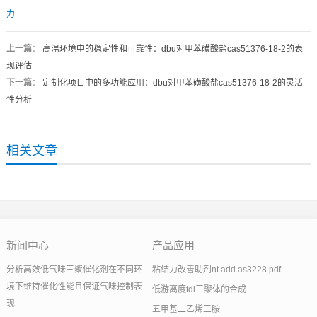
力
上一篇
：
高温环境中的稳定性和可靠性：dbu对甲苯磺酸盐cas51376-18-2的表
现评估
下一篇
：
定制化项目中的多功能应用：dbu对甲苯磺酸盐cas51376-18-2的灵活
性分析
相关文章
新闻中心
产品应用
分析高效低气味三聚催化剂在不同环
粘结力改善助剂nt add as3228.pdf
境下维持催化性能且保证气味控制表
低游离度tdi三聚体的合成
现
五甲基二乙烯三胺