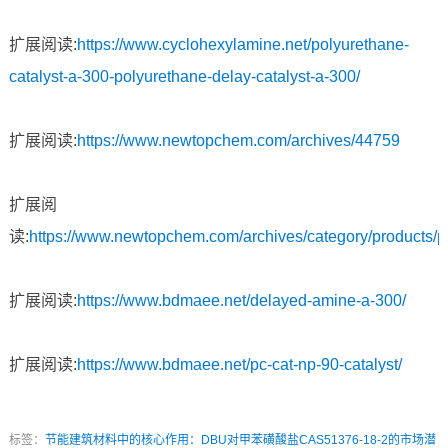
扩展阅读:
https://www.cyclohexylamine.net/polyurethane-
catalyst-a-300-polyurethane-delay-catalyst-a-300/
扩展阅读:
https://www.newtopchem.com/archives/44759
扩展阅
读:
https://www.newtopchem.com/archives/category/products/
扩展阅读:
https://www.bdmaee.net/delayed-amine-a-300/
扩展阅读:
https://www.bdmaee.net/pc-cat-np-90-catalyst/
标签：
节能建筑材料中的核心作用：DBU对甲苯磺酸盐CAS51376-18-2的市场潜