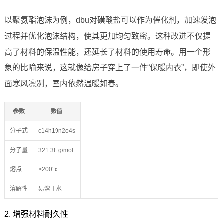
以聚氨酯泡沫为例，dbu对磺酸盐可以作为催化剂，加速发泡
过程并优化泡沫结构，使其更加均匀致密。这种改进不仅提
高了材料的保温性能，还延长了材料的使用寿命。用一个形
象的比喻来说，这就像给房子穿上了一件“保暖内衣”，即使外
面寒风凛冽，室内依然温暖如春。
参数
数值
分子式
c14h19n2o4s
分子量
321.38 g/mol
熔点
>200°c
溶解性
易溶于水
2. 增强材料耐久性