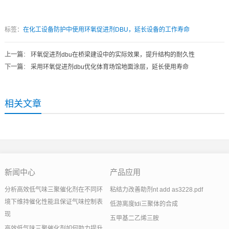
标签：
在化工设备防护中使用环氧促进剂DBU，延长设备的工作寿命
上一篇
：
环氧促进剂dbu在桥梁建设中的实际效果，提升结构的耐久性
下一篇
：
采用环氧促进剂dbu优化体育场馆地面涂层，延长使用寿命
相关文章
新闻中心
产品应用
分析高效低气味三聚催化剂在不同环
粘结力改善助剂nt add as3228.pdf
境下维持催化性能且保证气味控制表
低游离度tdi三聚体的合成
现
五甲基二乙烯三胺
高效低气味三聚催化剂如何助力提升