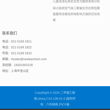
儿童泡沫玩具安全性与触感表现分析
探讨高效低气味三聚催化剂在降低聚
氨酯喷涂硬泡异味影响方面的实际效
果
联系我们
电话：021-5169 1811
电话：021-5169 1822
传真：021-5169 1833
邮箱：Hunter@newtopchem.com
吴经理：18301903156
地址：上海市宝山区
CopyRight © 2026 二甲基乙醇
胺,dmea,CAS 108-01-0 |版权所
有：六布网络
沪ICP备