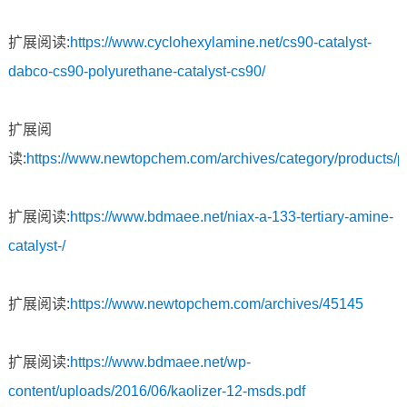
扩展阅读:
https://www.cyclohexylamine.net/cs90-catalyst-
dabco-cs90-polyurethane-catalyst-cs90/
扩展阅
读:
https://www.newtopchem.com/archives/category/products/
扩展阅读:
https://www.bdmaee.net/niax-a-133-tertiary-amine-
catalyst-/
扩展阅读:
https://www.newtopchem.com/archives/45145
扩展阅读:
https://www.bdmaee.net/wp-
content/uploads/2016/06/kaolizer-12-msds.pdf