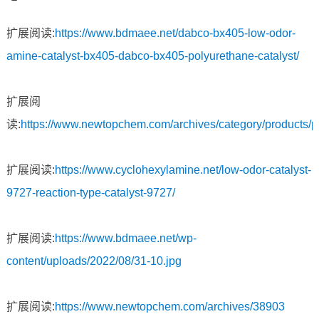
扩展阅读:
https://www.bdmaee.net/dabco-bx405-low-odor-
amine-catalyst-bx405-dabco-bx405-polyurethane-catalyst/
扩展阅
读:
https://www.newtopchem.com/archives/category/products/
扩展阅读:
https://www.cyclohexylamine.net/low-odor-catalyst-
9727-reaction-type-catalyst-9727/
扩展阅读:
https://www.bdmaee.net/wp-
content/uploads/2022/08/31-10.jpg
扩展阅读:
https://www.newtopchem.com/archives/38903