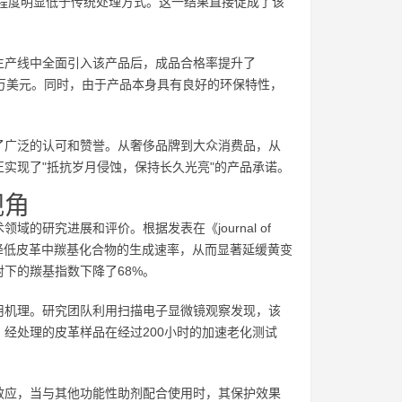
损程度明显低于传统处理方式。这一结果直接促成了该
生产线中全面引入该产品后，成品合格率提升了
0万美元。同时，由于产品本身具有良好的环保特性，
了广泛的认可和赞誉。从奢侈品牌到大众消费品，从
实现了"抵抗岁月侵蚀，保持长久光亮"的产品承诺。
视角
研究进展和评价。根据发表在《journal of
构能够有效降低皮革中羰基化合物的生成速率，从而显著延缓黄变
下的羰基指数下降了68%。
变剂的作用机理。研究团队利用扫描电子显微镜观察发现，该
经处理的皮革样品在经过200小时的加速老化测试
效应，当与其他功能性助剂配合使用时，其保护效果