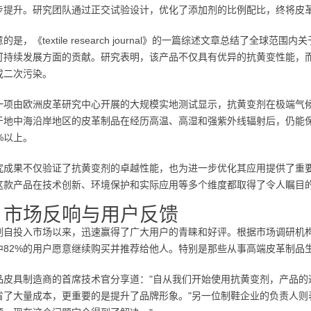
步提升。研究团队通过正交试验设计，优化了添加剂的比例配比，终将皮革
的是，《textile research journal》的一篇综述文章总结了全
可持续发展方面的贡献。研究表明，该产品不仅具有优异的抗黄变性能，
成二次污染。
一项由欧洲皮革研究中心开展的大规模实地测试显示，抗黄变剂在极端气
于地中海沿岸地区的皮革制品在经历高温、高湿和强紫外线辐射后，仍能
%以上。
究成果不仅验证了抗黄变剂的卓越性能，也为进一步优化其应用提供了重
这款产品在技术创新、环境保护和实际应用等多个维度都取得了令人瞩目
、市场反响与用户反馈
剂自投入市场以来，迅速赢得了广大用户的青睐和好评。根据市场调研机构
中82%的用户愿意继续购买并推荐给他人。特别是那些从事高端皮革制品
品皮具制造商的首席技术官分享道："自从我们开始使用抗黄变剂，产品的
省了大量成本，更重要的是提升了品牌形象。"另一位制鞋企业的负责人则