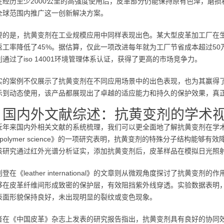
在经历至少2000公里的高强度使用后，皮革部分仍能保持原有色泽，磨
全球范围内推广这一创新解决方案。
要的是，抗黄变剂在工业规模应用中同样表现出色。某大型皮革加工厂在
，返工率降低了45%。据估算，仅此一项改进每年就为工厂节省成本超过5
通过了iso 14001环境管理体系认证，获得了更高的市场竞争力。
实的案例不仅展示了抗黄变剂在不同应用场景中的出色表现，也为其赢得
示到动态使用，该产品都展现出了卓越的适应能力和持久的保护效果，真正
、国内外文献综述：抗黄变剂的学术
年来国内外相关文献的系统梳理，我们可以更全面地了解抗黄变剂在学术领域的
ied polymer science》的一项研究表明，抗黄变剂的特殊分子结
该研究通过红外光谱分析证实，添加抗黄变剂后，皮革样品在模拟日光照射
登在《leather international》的文章则从微观角度探讨了抗黄
够在皮革纤维间形成致密的保护层，有效阻挡紫外线穿透。实验数据表明，
表面形貌保持良好，未出现明显的裂纹或变色现象。
者在《中国皮革》杂志上发表的研究报告指出，抗黄变剂具有良好的协同