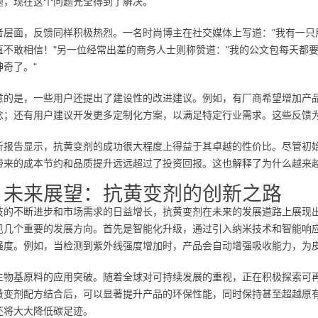
题，现在这个问题完全得到了解决。"
者层面，反馈同样积极热烈。一名时尚博主在社交媒体上写道："我有一只
直不敢相信！"另一位经常出差的商务人士则称赞道："我的公文包每天都
神奇了。"
意的是，一些用户还提出了建设性的改进建议。例如，有厂商希望增加产
念；还有用户建议开发更多定制化方案，以满足特定行业需求。这些反馈
析报告显示，抗黄变剂的成功很大程度上得益于其卓越的性价比。尽管初
带来的成本节约和品质提升远远超过了投资回报。这也解释了为什么越来
、未来展望：抗黄变剂的创新之路
技的不断进步和市场需求的日益增长，抗黄变剂在未来的发展道路上展现
见几个重要的发展方向。首先是智能化升级，通过引入纳米技术和智能响
强度。例如，当检测到紫外线强度增加时，产品会自动增强吸收能力，为
生物基原料的应用突破。随着全球对可持续发展的重视，正在积极探索可
黄变剂配方结合后，可以显著提升产品的环保性能，同时保持甚至超越原
还将大大降低碳足迹。