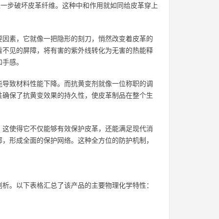
进一步破坏皮革纤维。这种中和作用就如同给皮革穿上
要因素，它就像一把隐形的刻刀，悄然改变着皮革的
看不见的屏障，将有害的紫外线转化为无害的热能释
和手感。
能导致材料性能下降。而抗黄变剂就像一位称职的调
性确保了抗黄变效果的持久性，使皮革制品在整个生
。这使得它不仅能够有效保护皮革，还能满足现代消
部，形成全面的保护网络。这种全方位的防护机制，
剖析。以下表格汇总了该产品的主要物理化学特性：