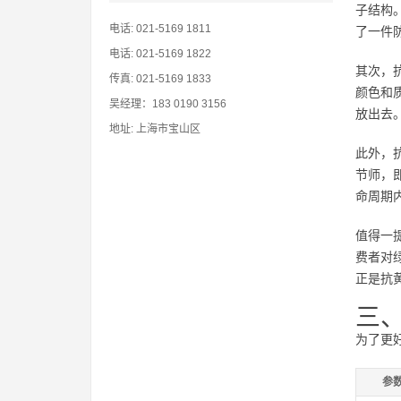
子结构
电话: 021-5169 1811
了一件
电话: 021-5169 1822
其次，
传真: 021-5169 1833
颜色和
吴经理：183 0190 3156
放出去
地址: 上海市宝山区
此外，
节师，
命周期
值得一
费者对
正是抗
三
为了更
参