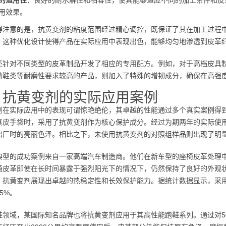
的适用性
：良好的耐水解性和相容性，使其能够适应不同的加工条件和皮
用效果。
得注意的是，抗黄变剂的粘度范围经过精心调控，既保证了其在加工过程
。这种优化设计使得产品在实际应用中表现出色，能够均匀地渗透到皮革
还针对不同类型的皮革制品开发了相应的专用配方。例如，对于高档皮具
动鞋类等耐磨性要求较高的产品，则加入了特殊的增韧成分，确保在高强
、抗黄变剂的实际应用案例
剂在实际应用中的表现可谓惊艳绝伦，其卓越的性能通过多个真实案例得
真皮手袋时，采用了抗黄变剂作为核心保护成分。经过为期两年的实际使
出厂时的亮丽色泽。相比之下，未使用抗黄变剂的对照组样品则出现了明
典型的成功案例来自一家高端汽车制造商。他们在新车型的座椅皮革处理
椅皮革即使在长时间暴露于强烈阳光下的情况下，仍然保持了良好的外观状
，抗黄变剂展现出卓越的热稳定性和长效保护能力。据统计数据显示，采用
5%。
鞋领域，某国际知名品牌也将抗黄变剂应用于其高性能跑鞋系列。通过对5