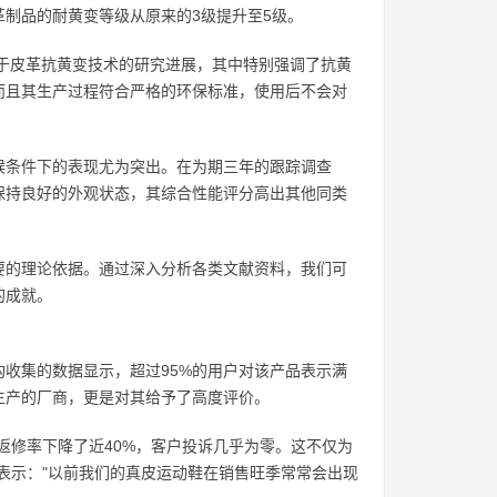
制品的耐黄变等级从原来的3级提升至5级。
球范围内关于皮革抗黄变技术的研究进展，其中特别强调了抗黄
而且其生产过程符合严格的环保标准，使用后不会对
候条件下的表现尤为突出。在为期三年的跟踪调查
保持良好的外观状态，其综合性能评分高出其他同类
要的理论依据。通过深入分析各类文献资料，我们可
的成就。
收集的数据显示，超过95%的用户对该产品表示满
生产的厂商，更是对其给予了高度评价。
返修率下降了近40%，客户投诉几乎为零。这不仅为
表示："以前我们的真皮运动鞋在销售旺季常常会出现