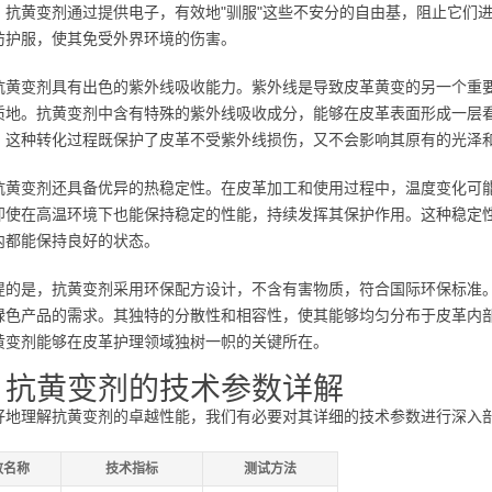
。抗黄变剂通过提供电子，有效地"驯服"这些不安分的自由基，阻止它们
防护服，使其免受外界环境的伤害。
抗黄变剂具有出色的紫外线吸收能力。紫外线是导致皮革黄变的另一个重
质地。抗黄变剂中含有特殊的紫外线吸收成分，能够在皮革表面形成一层
。这种转化过程既保护了皮革不受紫外线损伤，又不会影响其原有的光泽
抗黄变剂还具备优异的热稳定性。在皮革加工和使用过程中，温度变化可
即使在高温环境下也能保持稳定的性能，持续发挥其保护作用。这种稳定
内都能保持良好的状态。
提的是，抗黄变剂采用环保配方设计，不含有害物质，符合国际环保标准
绿色产品的需求。其独特的分散性和相容性，使其能够均匀分布于皮革内
黄变剂能够在皮革护理领域独树一帜的关键所在。
、抗黄变剂的技术参数详解
好地理解抗黄变剂的卓越性能，我们有必要对其详细的技术参数进行深入
数名称
技术指标
测试方法