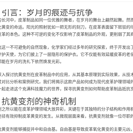
、引言：岁月的痕迹与抗争
的长河中，皮革制品如同一位优雅的舞者，在岁月的舞台上翩然起舞。然
化黄变的命运。阳光的照射犹如一把无形的刻刀，在皮革表面留下斑驳的
皮革的本色。这种不可逆的变化不仅影响了皮革制品的外观，更削弱了其
抗这一不可避免的自然现象，化学家们经过多年的研究探索，终于开发出
守护天使，为它们披上了一层隐形的保护衣。它不仅能有效延缓皮革的老
都能在岁月的洗礼下依然焕发光彩。
深入探讨抗黄变剂在皮革制品中的应用，从其基本原理到实际效果，从技
过对比分析和案例研究，我们将揭示这款产品如何成为现代皮革护理领域
一起走进这个充满科技魔力的世界，探寻抗黄变剂如何帮助皮革制品抵抗
、抗黄变剂的神奇机制
剂之所以能在皮革护理领域大放异彩，关键在于其独特的分子结构和作用
途径有效抑制皮革黄变的发生。从微观层面来看，抗黄变剂就像一位尽职
抗黄变剂能够捕捉并中和自由基。自由基是导致皮革氧化黄变的主要元凶