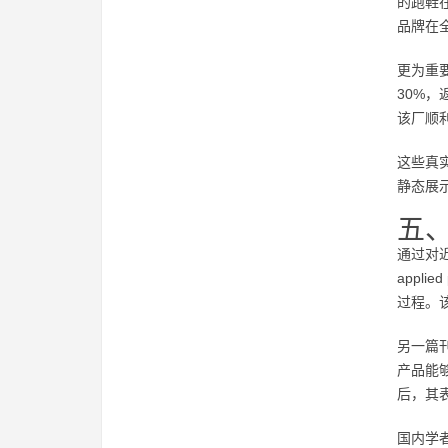
的跑鞋
品牌在
更为重
30%
该厂顺利
这些真
静态展
五
通过对近
appl
过程。
另一篇刊
产品能
后，其
国内学