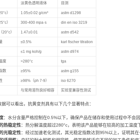
淡黄色透明液体
目测
0°c）
1.05±0.02 g/cm³
astm d1298
5°c）
300-400 mpa·s
din en iso 3219
20°c）
1.47±0.01
astm d542
量
≤0.5%
karl fischer titration
≤1 mg koh/g
astm d974
温度
>280°c
tga
指数
≥95%
astm g155
性
≥98%（ph 7-9）
iso 6270
与常用溶剂良好相容
实验室兼容性测试
数据可以看出，抗黄变剂具有以下几个显著特点：
度
：水分含量严格控制在0.5%以下，确保产品在储存和使用过程中不会
的热稳定性
：热分解温度超过280°c，表明该产品能够在较高的加工温
的光稳定性
：经过加速老化测试，其光稳定指数达到95%以上，证明其