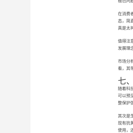
褪色问
在消费
态，简
真是太
值得注
发展理
市场分
看，其
七
随着科
可以预
整保护
其次是
现有抗
使用，