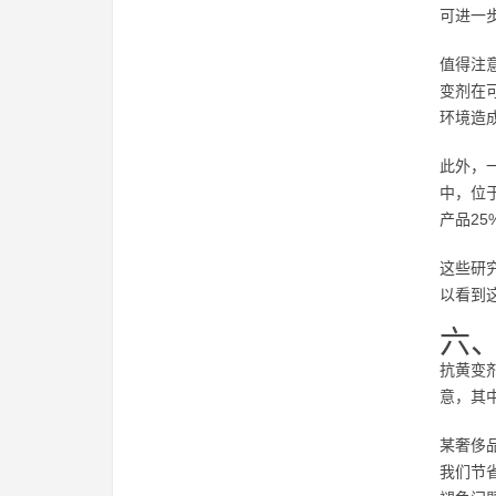
可进一
值得注意
变剂在
环境造
此外，
中，位
产品25
这些研
以看到
六
抗黄变
意，其
某奢侈
我们节