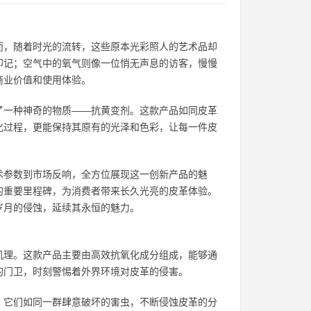
而，随着时光的流转，这些原本光彩照人的艺术品却
印记；空气中的氧气则像一位悄无声息的访客，慢慢
商业价值和使用体验。
了一种神奇的物质——抗黄变剂。这款产品如同皮革
化过程，更能保持其原有的光泽和色彩，让每一件皮
术参数到市场反响，全方位展现这一创新产品的魅
的重要里程碑，为消费者带来长久光亮的皮革体验。
岁月的侵蚀，延续其永恒的魅力。
机理。这款产品主要由高效抗氧化成分组成，能够通
的门卫，时刻警惕着外界环境对皮革的侵害。
，它们如同一群肆意破坏的害虫，不断侵蚀皮革的分