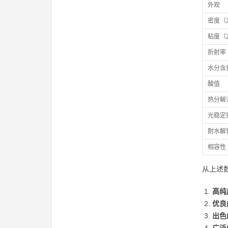
外观
密度（2
粘度（2
折射率（
水分含
酸值
热分解
光稳定
耐水解
相容性
从上述
高纯
优良
出色