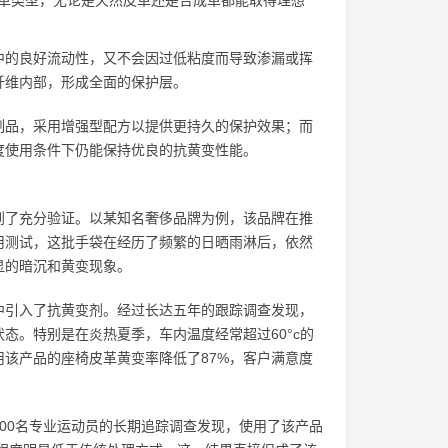
革类型，无论是天然皮革还是合成革都能取得理想
中的良好流动性，又不会因过低粘度而导致渗漏或挥
纤维内部，形成全面的保护层。
制品，采用增强型配方以提供更持久的保护效果；而
度使用条件下仍能保持优良的抗黄变性能。
到了充分验证。以某知名奢侈品牌为例，该品牌在推
用测试，这批手袋在经历了频繁的日晒雨淋后，依然
显的暗沉和黄变现象。
中引入了抗黄变剂。经过长达五年的跟踪调查发现，
态。特别是在炎热夏季，车内温度经常超过60°c的
该产品的座椅皮革黄变率降低了87%，客户满意度
00名专业运动员的长期追踪调查发现，使用了该产品