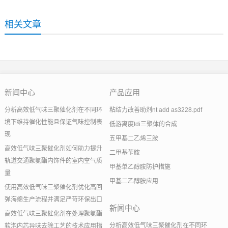
相关文章
新闻中心
产品应用
分析高效低气味三聚催化剂在不同环
粘结力改善助剂nt add as3228.pdf
境下维持催化性能且保证气味控制表
低游离度tdi三聚体的合成
现
五甲基二乙烯三胺
高效低气味三聚催化剂如何助力提升
二甲基苄胺
轨道交通聚氨酯内饰件的室内空气质
甲基单乙醇胺防护措施
量
甲基二乙醇胺应用
使用高效低气味三聚催化剂优化高回
弹海绵生产流程并满足严苛环保出口
新闻中心
高效低气味三聚催化剂在处理聚氨酯
分析高效低气味三聚催化剂在不同环
软泡内芯异味去除工艺的技术应用指