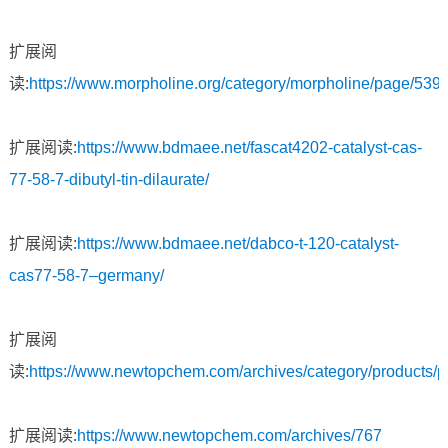
扩展阅
读:
https://www.morpholine.org/category/morpholine/page/5399
扩展阅读:
https://www.bdmaee.net/fascat4202-catalyst-cas-
77-58-7-dibutyl-tin-dilaurate/
扩展阅读:
https://www.bdmaee.net/dabco-t-120-catalyst-
cas77-58-7–germany/
扩展阅
读:
https://www.newtopchem.com/archives/category/products/
扩展阅读:
https://www.newtopchem.com/archives/767