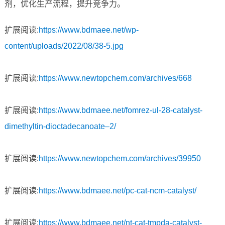
剂，优化生产流程，提升竞争力。
扩展阅读:
https://www.bdmaee.net/wp-
content/uploads/2022/08/38-5.jpg
扩展阅读:
https://www.newtopchem.com/archives/668
扩展阅读:
https://www.bdmaee.net/fomrez-ul-28-catalyst-
dimethyltin-dioctadecanoate–2/
扩展阅读:
https://www.newtopchem.com/archives/39950
扩展阅读:
https://www.bdmaee.net/pc-cat-ncm-catalyst/
扩展阅读:
https://www.bdmaee.net/nt-cat-tmpda-catalyst-