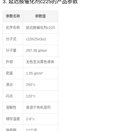
3. 延迟胺催化剂c225的产品参数
参数名称
参数值
化学名称
延迟胺催化剂c225
分子式
c15h25n3o2
分子量
287.38 g/mol
外观
无色至淡黄色液体
密度
1.05 g/cm³
沸点
250°c
闪点
120°c
溶解性
易溶于有机溶剂
储存温度
2-8°c
保质期
12个月