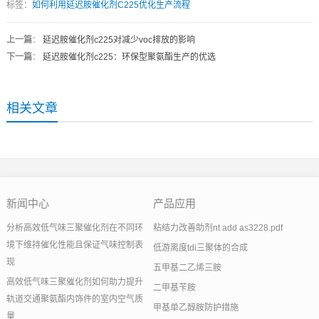
标签：
如何利用延迟胺催化剂C225优化生产流程
上一篇
：
延迟胺催化剂c225对减少voc排放的影响
下一篇
：
延迟胺催化剂c225：环保型聚氨酯生产的优选
相关文章
新闻中心
产品应用
分析高效低气味三聚催化剂在不同环
粘结力改善助剂nt add as3228.pdf
境下维持催化性能且保证气味控制表
低游离度tdi三聚体的合成
现
五甲基二乙烯三胺
高效低气味三聚催化剂如何助力提升
二甲基苄胺
轨道交通聚氨酯内饰件的室内空气质
甲基单乙醇胺防护措施
量