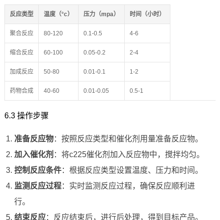
反应类型
温度（°c）
压力（mpa）
时间（小时）
聚合反应
80-120
0.1-0.5
4-6
缩合反应
60-100
0.05-0.2
2-4
加成反应
50-80
0.01-0.1
1-2
药物合成
40-60
0.01-0.05
0.5-1
6.3 操作步骤
准备反应物
：按照反应类型和催化剂用量准备反应物。
加入催化剂
：将c225催化剂加入反应物中，搅拌均匀。
控制反应条件
：根据反应类型设置温度、压力和时间。
监测反应过程
：实时监测反应过程，确保反应顺利进
行。
结束反应
：反应结束后，进行后处理，得到目标产品。