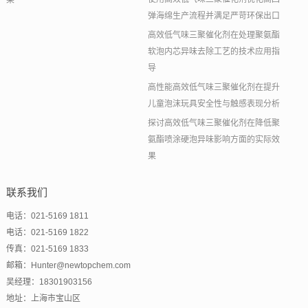
果
弹海绵生产流程并满足严苛环保出口
高效低气味三聚催化剂在处理聚氨酯
软泡内芯异味去除工艺的技术应用指
导
高性能高效低气味三聚催化剂在提升
儿童泡沫玩具安全性与触感表现分析
探讨高效低气味三聚催化剂在降低聚
氨酯喷涂硬泡异味影响方面的实际效
果
联系我们
电话：021-5169 1811
电话：021-5169 1822
传真：021-5169 1833
邮箱：Hunter@newtopchem.com
吴经理：18301903156
地址：上海市宝山区