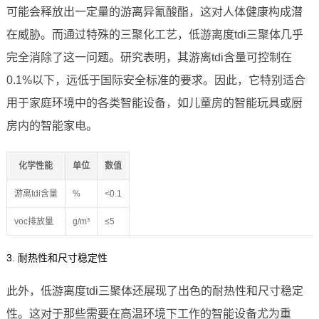
可能会释放出一定量的游离异氰酸酯，这对人体健康构成潜
在威胁。而通过特殊的三聚化工艺，低游离度tdi三聚体几乎
完全消除了这一问题。研究表明，其游离tdi含量可控制在
0.1%以下，远低于国际安全标准的要求。因此，它特别适合
用于家庭环境中的各类智能设备，如儿童房的智能玩具或厨
房内的智能家电。
化学性能
单位
数值
游离tdi含量
%
<0.1
voc排放量
g/m³
≤5
3. 耐热性和尺寸稳定性
此外，低游离度tdi三聚体还展现了出色的耐热性和尺寸稳定
性。这对于那些需要在高温环境下工作的智能设备尤为重