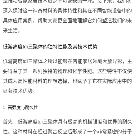
是推动智能家居技术进步不可或缺的一环。接下来，我们将
深入探讨这一神奇材料的具体特性和其在不同智能设备中的
具体应用案例，帮助大家更全面地理解它如何塑造我们的未
来生活。
低游离度tdi三聚体的独特性能及其技术优势
低游离度tdi三聚体之所以能够在智能家居领域大放异彩，主
要得益于其一系列独特的物理和化学性能。这些特性不仅使
其成为高性能材料的理想选择，也赋予了它在实际应用中的
显著技术优势。
1. 高强度与耐久性
首先，低游离度tdi三聚体具有极高的机械强度和优异的耐久
性。这种材料在经过聚合反应后形成了一个非常紧密的分子