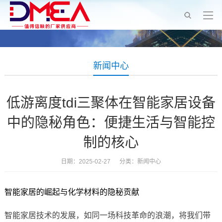
新闻中心
低游离度tdi三聚体在智能家居设备
中的隐秘角色：便捷生活与智能控
制的核心
日期：2025-02-27 分类：
新闻中心
智能家居的崛起与化学材料的隐秘贡献
智能家居技术的发展，如同一场科技革命的浪潮，将我们带