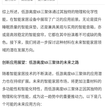
综上所述，低游离度tdi三聚体通过其独特的物理和化学性
能，在智能家居设备中展现了广泛的应用前景。无论是提升
睡眠质量的智能床垫，还是兼具美观与实用的智能音箱，亦
或是高效稳定的智能窗帘，它都在其中扮演着不可或缺的角
色。接下来，我们将进一步探讨这种材料在未来智能家居领
域的潜在发展方向。
创新应用展望：低游离度tdi三聚体的未来之路
随着智能家居技术的不断演进，低游离度tdi三聚体的应用潜
力也在持续扩展。未来的智能家居市场，将更加注重材料的
多功能性和智能化特性，而低游离度tdi三聚体正因其独特的
物理和化学性能，成为这一趋势中的重要推动力。以下是几
个可能的未来应用方向：