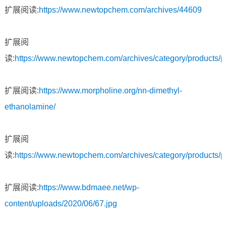
扩展阅读:
https://www.newtopchem.com/archives/44609
扩展阅
读:
https://www.newtopchem.com/archives/category/products/
扩展阅读:
https://www.morpholine.org/nn-dimethyl-
ethanolamine/
扩展阅
读:
https://www.newtopchem.com/archives/category/products/
扩展阅读:
https://www.bdmaee.net/wp-
content/uploads/2020/06/67.jpg