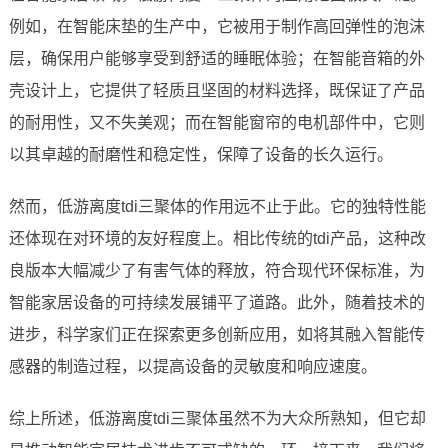
例如，在智能床垫的生产中，它被用于制作高回弹性的泡沫
层，确保用户能够享受到舒适的睡眠体验；在智能音箱的外
壳设计上，它提供了轻质且坚固的材料选择，既保证了产品
的耐用性，又不失美观；而在智能窗帘的电机部件中，它则
以其卓越的耐磨性和稳定性，保障了设备的长久运行。
然而，低游离度tdi三聚体的作用远不止于此。它的独特性能
还体现在对环境的友好程度上。相比传统的tdi产品，这种改
良版本大幅减少了有害气体的释放，符合现代环保标准，为
智能家居设备的可持续发展铺平了道路。此外，随着技术的
进步，科学家们正在探索更多创新应用，如将其融入智能传
感器的制造过程，以提高设备的灵敏度和响应速度。
综上所述，低游离度tdi三聚体虽然不为大众所熟知，但它却