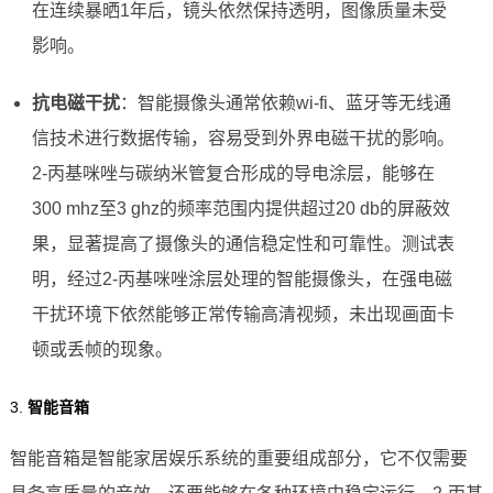
在连续暴晒1年后，镜头依然保持透明，图像质量未受
影响。
抗电磁干扰
：智能摄像头通常依赖wi-fi、蓝牙等无线通
信技术进行数据传输，容易受到外界电磁干扰的影响。
2-丙基咪唑与碳纳米管复合形成的导电涂层，能够在
300 mhz至3 ghz的频率范围内提供超过20 db的屏蔽效
果，显著提高了摄像头的通信稳定性和可靠性。测试表
明，经过2-丙基咪唑涂层处理的智能摄像头，在强电磁
干扰环境下依然能够正常传输高清视频，未出现画面卡
顿或丢帧的现象。
3.
智能音箱
智能音箱是智能家居娱乐系统的重要组成部分，它不仅需要