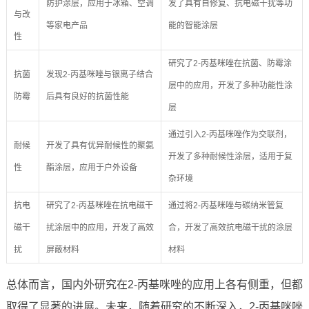
防护涂层，应用于冰箱、空调
发了具有自修复、抗电磁干扰等功
与改
等家电产品
能的智能涂层
性
研究了2-丙基咪唑在抗菌、防霉涂
抗菌
发现2-丙基咪唑与银离子结合
层中的应用，开发了多种功能性涂
防霉
后具有良好的抗菌性能
层
通过引入2-丙基咪唑作为交联剂，
耐候
开发了具有优异耐候性的聚氨
开发了多种耐候性涂层，适用于复
性
酯涂层，应用于户外设备
杂环境
抗电
研究了2-丙基咪唑在抗电磁干
通过将2-丙基咪唑与碳纳米管复
磁干
扰涂层中的应用，开发了高效
合，开发了高效抗电磁干扰的涂层
扰
屏蔽材料
材料
总体而言，国内外研究在2-丙基咪唑的应用上各有侧重，但都
取得了显著的进展。未来，随着研究的不断深入，2-丙基咪唑