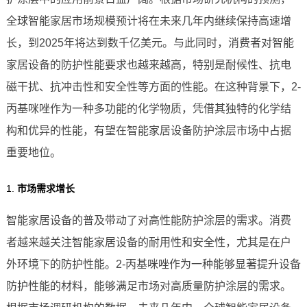
全球智能家居市场规模预计将在未来几年内继续保持高速增
长，到2025年将达到数千亿美元。与此同时，消费者对智能
家居设备的防护性能要求也越来越高，特别是耐候性、抗电
磁干扰、抗冲击性和安全性等方面的性能。在这种背景下，2-
丙基咪唑作为一种多功能的化学物质，凭借其独特的化学结
构和优异的性能，有望在智能家居设备防护涂层市场中占据
重要地位。
1.
市场需求增长
智能家居设备的普及带动了对高性能防护涂层的需求。消费
者越来越关注智能家居设备的耐用性和安全性，尤其是在户
外环境下的防护性能。2-丙基咪唑作为一种能够显著提升设备
防护性能的材料，能够满足市场对高质量防护涂层的需求。