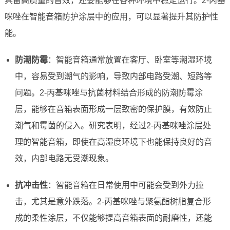
具备高质量的音效，还要能够在各种环境中稳定运行。2-丙基
咪唑在智能音箱防护涂层中的应用，可以显著提升其防护性
能。
防潮防霉
：智能音箱通常放置在客厅、卧室等潮湿环境
中，容易受到潮气的影响，导致内部电路受潮、短路等
问题。2-丙基咪唑与抗菌材料结合形成的防潮防霉涂
层，能够在音箱表面形成一层致密的保护膜，有效防止
潮气和霉菌的侵入。研究表明，经过2-丙基咪唑涂层处
理的智能音箱，即使在高湿度环境下也能保持良好的音
效，内部电路无受潮现象。
抗冲击性
：智能音箱在日常使用中可能会受到外力撞
击，尤其是意外跌落。2-丙基咪唑与聚氨酯树脂复合形
成的柔性涂层，不仅能够提高音箱表面的耐磨性，还能