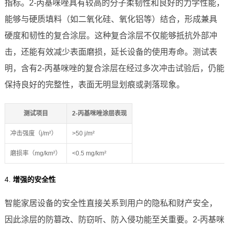
指标。2-丙基咪唑具有较高的分子柔韧性和良好的力学性能，
能够与硬质填料（如二氧化硅、氧化铝等）结合，形成兼具
硬度和韧性的复合涂层。这种复合涂层不仅能够抵抗外部冲
击，还能有效减少表面磨损，延长设备的使用寿命。测试表
明，含有2-丙基咪唑的复合涂层在经过多次冲击试验后，仍能
保持良好的完整性，表面无明显划痕或剥落现象。
测试项目
2-丙基咪唑涂层表现
冲击强度（j/m²）
>50 j/m²
磨损率（mg/km²）
<0.5 mg/km²
4.
增强的安全性
智能家居设备的安全性直接关系到用户的隐私和财产安全，
因此涂层的防篡改、防窃听、防入侵功能至关重要。2-丙基咪