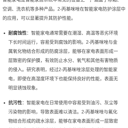
空调、洗衣机等多种产品。2-丙基咪唑在智能家电防护涂层中
的应用，可以显著提升其防护性能。
耐腐蚀性
：智能家电通常需要在潮湿、高温等恶劣环境
下长时间运行，容易受到腐蚀的影响。2-丙基咪唑与金
属氧化物结合形成的防腐涂层，能够在家电表面形成一
层致密的保护膜，有效防止水分、氧气和其他有害物质
的侵入。研究表明，经过2-丙基咪唑涂层处理的智能家
电，即使在高湿度环境下也能保持良好的性能，表面无
明显锈蚀现象。
抗污性
：智能家电在日常使用中容易受到油污、灰尘等
污染物的影响，导致表面难以清洁。2-丙基咪唑与氟化
物结合形成的疏水涂层，能够在家电表面形成一层致密