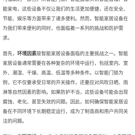
能家电，这些设备不仅让我们的生活更加便捷，还在安全、
节能、娱乐等方面带来了诸多便利。然而，智能家居设备在
为我们带来便利的同时，也面临着一系列的挑战和防护需
求。
首先，
环境因素
是智能家居设备面临的主要挑战之一。智能
家居设备通常需要在各种复杂的环境中运行，包括室内、室
外、潮湿、干燥、高温、低温等多种条件。以智能门锁为
例，它不仅要承受日常的开关操作，还要应对风吹日晒、雨
淋等自然因素的影响。如果防护不当，这些设备可能会出现
腐蚀、老化、甚至失效的问题。因此，如何确保智能家居设
备在不同环境下长期稳定运行，成为了制造商和用户共同关
注的问题。