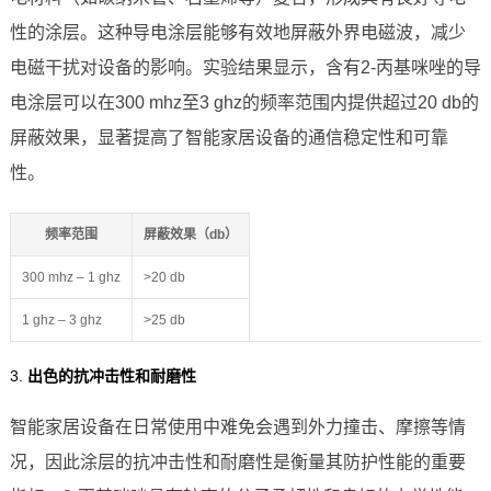
性的涂层。这种导电涂层能够有效地屏蔽外界电磁波，减少
电磁干扰对设备的影响。实验结果显示，含有2-丙基咪唑的导
电涂层可以在300 mhz至3 ghz的频率范围内提供超过20 db的
屏蔽效果，显著提高了智能家居设备的通信稳定性和可靠
性。
频率范围
屏蔽效果（db）
300 mhz – 1 ghz
>20 db
1 ghz – 3 ghz
>25 db
3.
出色的抗冲击性和耐磨性
智能家居设备在日常使用中难免会遇到外力撞击、摩擦等情
况，因此涂层的抗冲击性和耐磨性是衡量其防护性能的重要