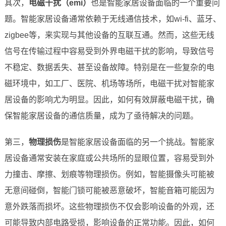
其次，
电磁干扰（emi）
也是智能家居设备面临的一个重要问
题。智能家居设备通常依赖于无线通信技术，如wi-fi、蓝牙、
zigbee等，来实现与其他设备的互联互通。然而，这些无线
信号在传输过程中容易受到外界电磁干扰的影响，导致信号
不稳定、数据丢失、甚至设备故障。特别是在一些复杂的电
磁环境中，如工厂、医院、机场等场所，电磁干扰对智能家
居设备的影响尤为明显。因此，如何有效屏蔽电磁干扰，确
保智能家居设备的通信质量，成为了亟待解决的问题。
第三，
物理损伤
是智能家居设备面临的另一个挑战。智能家
居设备通常安装在家庭或公共场所的显眼位置，容易受到外
力撞击、摩擦、划痕等物理损伤。例如，智能摄像头可能被
无意间碰倒，智能门锁可能被恶意破坏，智能音箱可能因为
意外跌落而损坏。这些物理损伤不仅会影响设备的外观，还
可能导致内部电路受损，影响设备的正常功能。因此，如何