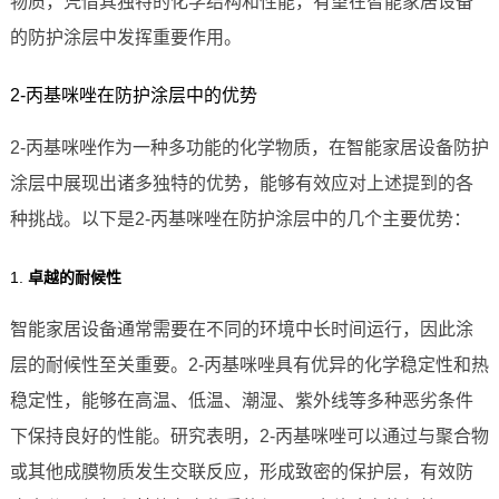
物质，凭借其独特的化学结构和性能，有望在智能家居设备
的防护涂层中发挥重要作用。
2-丙基咪唑在防护涂层中的优势
2-丙基咪唑作为一种多功能的化学物质，在智能家居设备防护
涂层中展现出诸多独特的优势，能够有效应对上述提到的各
种挑战。以下是2-丙基咪唑在防护涂层中的几个主要优势：
1.
卓越的耐候性
智能家居设备通常需要在不同的环境中长时间运行，因此涂
层的耐候性至关重要。2-丙基咪唑具有优异的化学稳定性和热
稳定性，能够在高温、低温、潮湿、紫外线等多种恶劣条件
下保持良好的性能。研究表明，2-丙基咪唑可以通过与聚合物
或其他成膜物质发生交联反应，形成致密的保护层，有效防