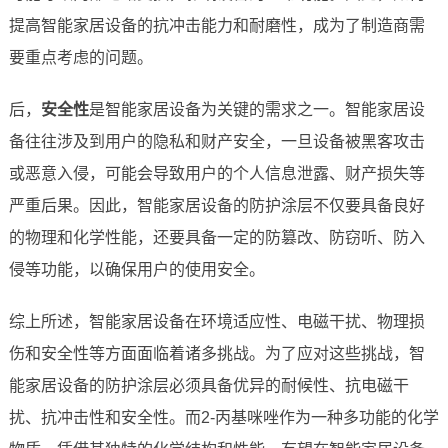
提高智能家居设备的抗冲击能力和耐磨性，成为了制造商需
要重点考虑的问题。
后，
安全性
是智能家居设备为关键的需求之一。智能家居设
备往往涉及到用户的隐私和财产安全，一旦设备被黑客攻击
或恶意入侵，可能会导致用户的个人信息泄露、财产损失等
严重后果。因此，智能家居设备的防护涂层不仅要具备良好
的物理和化学性能，还要具备一定的防篡改、防窃听、防入
侵等功能，以确保用户的使用安全。
综上所述，智能家居设备在环境适应性、电磁干扰、物理损
伤和安全性等方面面临着诸多挑战。为了应对这些挑战，智
能家居设备的防护涂层必须具备优异的耐候性、抗电磁干
扰、抗冲击性和安全性。而2-丙基咪唑作为一种多功能的化学