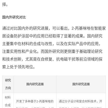
择。
国内外研究对比
通过对比国内外的研究进展，可以看出，2-丙基咪唑在智能家
居设备防护涂层中的应用已经取得了显著的成果。国内研究
主要集中在材料的合成与改性，以及在实际产品中的应用，
注重实用性和产业化。而国外研究则更侧重于基础理论研究
和技术创新，尤其是在自修复、抗电磁干扰等前沿领域的探
索上处于领先地位。
研究
国内研究进展
国外研究进展
方向
材料
开发了多种基于2-丙基咪唑的
通过分子设计和复合材料技术，开
合成