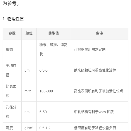
为参考。
1. 物理性质
参数
单位
典型值
备注
粉末、颗粒、蜂窝
形态
–
可根据应用需求定制
状
平均粒
μm
0.5-5
纳米级颗粒可提高催化活性
径
比表面
m²/g
100-300
高比表面积有利于增加活性位点
积
孔径分
nm
5-50
中孔结构有利于vocs 扩散
布
密度
g/cm³
0.5-1.2
低密度有助于减轻设备负荷