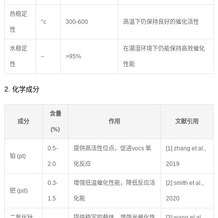
热稳定
°c
300-600
高温下仍保持良好的催化活性
性
水稳定
在潮湿环境下仍能保持高效催化
–
>95%
性
性能
2. 化学成分
含量
成分
作用
文献引用
(%)
0.5-
提供高活性位点，促进vocs 氧
[1] zhang et al.,
铂 (pt)
2.0
化反应
2019
0.3-
增强低温催化性能，降低反应活
[2] smith et al.,
钯 (pd)
1.5
化能
2020
二氧化钛
提供稳定的载体，增强光催化性
[3] wang et al.,