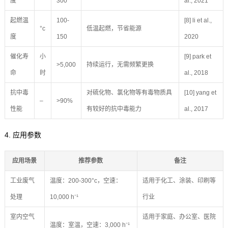
度
300
al., 2021
起燃温
100-
[8] li et al.,
°c
低温起燃，节省能源
度
150
2020
催化寿
小
[9] park et
>5,000
持续运行，无需频繁更换
命
时
al., 2018
抗中毒
对硫化物、氯化物等有毒物质具
[10] yang et
–
>90%
性能
有较好的抗中毒能力
al., 2017
4. 应用参数
应用场景
推荐参数
备注
工业废气
温度：200-300°c，空速：
适用于化工、涂装、印刷等
处理
10,000 h⁻¹
行业
室内空气
适用于家庭、办公室、医院
温度：室温，空速：3,000 h⁻¹