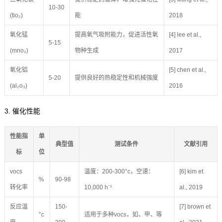
10-30
(tio₂)
能
2018
氧化锰
提高氧气吸附能力，促进活性氧
[4] lee et al.,
5-15
(mno₂)
物种生成
2017
氧化铝
[5] chen et al.,
5-20
提供良好的热稳定性和机械强度
(al₂o₃)
2016
3. 催化性能
性能指
单
典型值
测试条件
文献引用
标
位
vocs
温度：200-300°c，空速：
[6] kim et
%
90-98
转化率
10,000 h⁻¹
al., 2019
反应温
150-
[7] brown et
°c
适用于多种vocs，如、甲、等