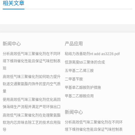
相关文章
新闻中心
产品应用
分析高效低气味三聚催化剂在不同环
粘结力改善助剂nt add as3228.pdf
境下维持催化性能且保证气味控制表
低游离度tdi三聚体的合成
现
五甲基二乙烯三胺
高效低气味三聚催化剂如何助力提升
二甲基苄胺
轨道交通聚氨酯内饰件的室内空气质
甲基单乙醇胺防护措施
量
甲基二乙醇胺应用
使用高效低气味三聚催化剂优化高回
弹海绵生产流程并满足严苛环保出口
新闻中心
高效低气味三聚催化剂在处理聚氨酯
分析高效低气味三聚催化剂在不同环
软泡内芯异味去除工艺的技术应用指
境下维持催化性能且保证气味控制表
导