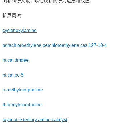
的新科研文献，以便获新的研究进展和数据。
扩展阅读：
cyclohexylamine
tetrachloroethylene perchloroethylene cas:127-18-4
nt cat dmdee
nt cat pc-5
n-methylmorpholine
4-formylmorpholine
toyocat te tertiary amine catalyst