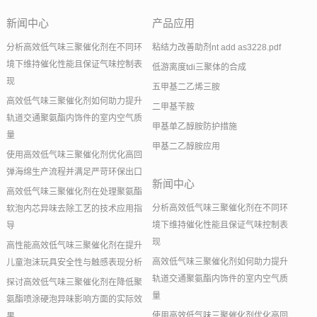
新闻中心
产品应用
分析高效低气味三聚催化剂在不同环
粘结力改善助剂nt add as3228.pdf
境下维持催化性能且保证气味控制表
低游离度tdi三聚体的合成
现
五甲基二乙烯三胺
高效低气味三聚催化剂如何助力提升
二甲基苄胺
轨道交通聚氨酯内饰件的室内空气质
甲基单乙醇胺防护措施
量
甲基二乙醇胺应用
使用高效低气味三聚催化剂优化高回
弹海绵生产流程并满足严苛环保出口
新闻中心
高效低气味三聚催化剂在处理聚氨酯
分析高效低气味三聚催化剂在不同环
软泡内芯异味去除工艺的技术应用指
境下维持催化性能且保证气味控制表
导
现
高性能高效低气味三聚催化剂在提升
高效低气味三聚催化剂如何助力提升
儿童泡沫玩具安全性与触感表现分析
轨道交通聚氨酯内饰件的室内空气质
探讨高效低气味三聚催化剂在降低聚
量
氨酯喷涂硬泡异味影响方面的实际效
使用高效低气味三聚催化剂优化高回
果