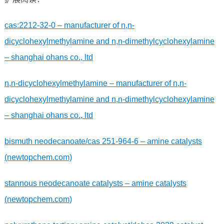
cas:2212-32-0 – manufacturer of n,n-
dicyclohexylmethylamine and n,n-dimethylcyclohexylamine
– shanghai ohans co., ltd
n,n-dicyclohexylmethylamine – manufacturer of n,n-
dicyclohexylmethylamine and n,n-dimethylcyclohexylamine
– shanghai ohans co., ltd
bismuth neodecanoate/cas 251-964-6 – amine catalysts
(newtopchem.com)
stannous neodecanoate catalysts – amine catalysts
(newtopchem.com)