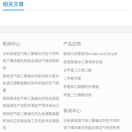
相关文章
新闻中心
产品应用
分析高效低气味三聚催化剂在不同环
粘结力改善助剂nt add as3228.pdf
境下维持催化性能且保证气味控制表
低游离度tdi三聚体的合成
现
五甲基二乙烯三胺
高效低气味三聚催化剂如何助力提升
二甲基苄胺
轨道交通聚氨酯内饰件的室内空气质
甲基单乙醇胺防护措施
量
甲基二乙醇胺应用
使用高效低气味三聚催化剂优化高回
弹海绵生产流程并满足严苛环保出口
新闻中心
高效低气味三聚催化剂在处理聚氨酯
分析高效低气味三聚催化剂在不同环
软泡内芯异味去除工艺的技术应用指
境下维持催化性能且保证气味控制表
导