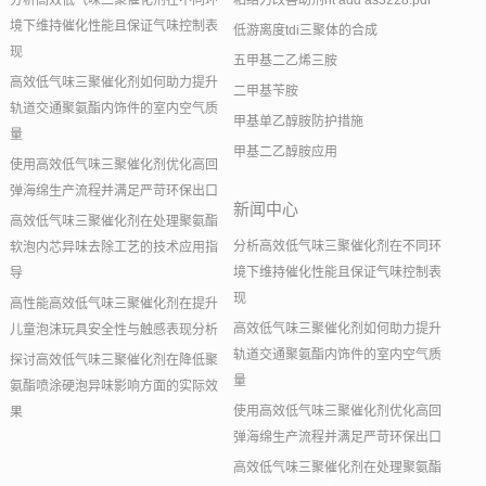
分析高效低气味三聚催化剂在不同环
粘结力改善助剂nt add as3228.pdf
境下维持催化性能且保证气味控制表
低游离度tdi三聚体的合成
现
五甲基二乙烯三胺
高效低气味三聚催化剂如何助力提升
二甲基苄胺
轨道交通聚氨酯内饰件的室内空气质
甲基单乙醇胺防护措施
量
甲基二乙醇胺应用
使用高效低气味三聚催化剂优化高回
弹海绵生产流程并满足严苛环保出口
新闻中心
高效低气味三聚催化剂在处理聚氨酯
分析高效低气味三聚催化剂在不同环
软泡内芯异味去除工艺的技术应用指
境下维持催化性能且保证气味控制表
导
现
高性能高效低气味三聚催化剂在提升
高效低气味三聚催化剂如何助力提升
儿童泡沫玩具安全性与触感表现分析
轨道交通聚氨酯内饰件的室内空气质
探讨高效低气味三聚催化剂在降低聚
量
氨酯喷涂硬泡异味影响方面的实际效
使用高效低气味三聚催化剂优化高回
果
弹海绵生产流程并满足严苛环保出口
高效低气味三聚催化剂在处理聚氨酯