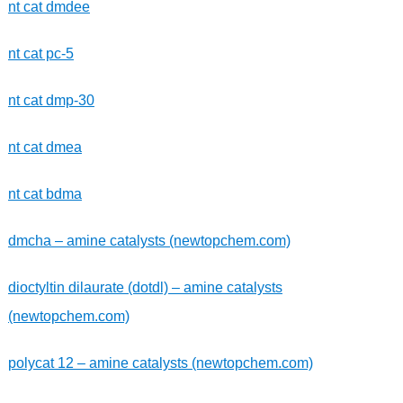
nt cat dmdee
nt cat pc-5
nt cat dmp-30
nt cat dmea
nt cat bdma
dmcha – amine catalysts (newtopchem.com)
dioctyltin dilaurate (dotdl) – amine catalysts
(newtopchem.com)
polycat 12 – amine catalysts (newtopchem.com)