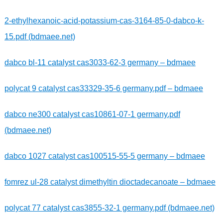
2-ethylhexanoic-acid-potassium-cas-3164-85-0-dabco-k-
15.pdf (bdmaee.net)
dabco bl-11 catalyst cas3033-62-3 germany – bdmaee
polycat 9 catalyst cas33329-35-6 germany.pdf – bdmaee
dabco ne300 catalyst cas10861-07-1 germany.pdf
(bdmaee.net)
dabco 1027 catalyst cas100515-55-5 germany – bdmaee
fomrez ul-28 catalyst dimethyltin dioctadecanoate – bdmaee
polycat 77 catalyst cas3855-32-1 germany.pdf (bdmaee.net)