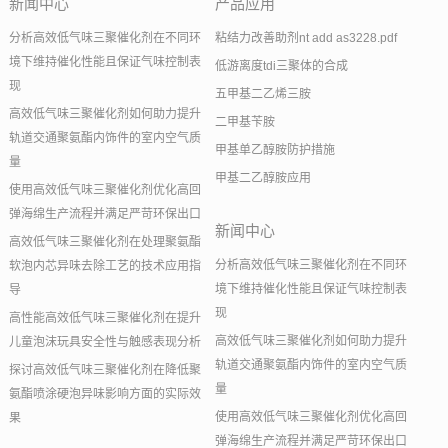
新闻中心
产品应用
分析高效低气味三聚催化剂在不同环
粘结力改善助剂nt add as3228.pdf
境下维持催化性能且保证气味控制表
低游离度tdi三聚体的合成
现
五甲基二乙烯三胺
高效低气味三聚催化剂如何助力提升
二甲基苄胺
轨道交通聚氨酯内饰件的室内空气质
甲基单乙醇胺防护措施
量
甲基二乙醇胺应用
使用高效低气味三聚催化剂优化高回
弹海绵生产流程并满足严苛环保出口
新闻中心
高效低气味三聚催化剂在处理聚氨酯
分析高效低气味三聚催化剂在不同环
软泡内芯异味去除工艺的技术应用指
境下维持催化性能且保证气味控制表
导
现
高性能高效低气味三聚催化剂在提升
高效低气味三聚催化剂如何助力提升
儿童泡沫玩具安全性与触感表现分析
轨道交通聚氨酯内饰件的室内空气质
探讨高效低气味三聚催化剂在降低聚
量
氨酯喷涂硬泡异味影响方面的实际效
使用高效低气味三聚催化剂优化高回
果
弹海绵生产流程并满足严苛环保出口