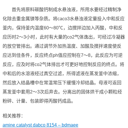
首先将原料碳酸钙制成水悬浊液，所用水要经过精制净
化除去重金属镁等杂质。将caco3水悬浊液定量投入中和反应
釜内，保持釜内温度60～80℃，边搅拌边加入丙酸，中和反
应历时2～3小时，此时有大量的co2气体逸出，可经过冷凝器
的放空管排出。通过调节外加热温度、加酸及搅拌速度使反
应达到佳条件，反应终点ph值应控制在7～8，此反应为可逆
反应，应及时将co2气体排出才可更好地控制反应的终点。将
中和后的水溶液经过真空过滤，所得滤液在蒸发釜中浓缩，
然后放入结晶槽中在常温常压下缓慢冷却结晶。母液可返回
蒸发釜中套用2～3次后弃去。分离出的固体烘干成小颗粒经
粉碎、计量、包装即得丙酸钙成品。
相关推荐：
amine catalyst dabco 8154 – bdmaee