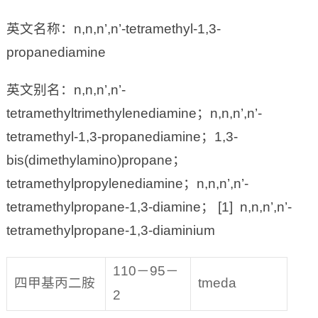
英文名称：n,n,n’,n’-tetramethyl-1,3-
propanediamine
英文别名：n,n,n’,n’-
tetramethyltrimethylenediamine；n,n,n’,n’-
tetramethyl-1,3-propanediamine；1,3-
bis(dimethylamino)propane；
tetramethylpropylenediamine；n,n,n’,n’-
tetramethylpropane-1,3-diamine； [1] n,n,n’,n’-
tetramethylpropane-1,3-diaminium
110－95－
四甲基丙二胺
tmeda
2