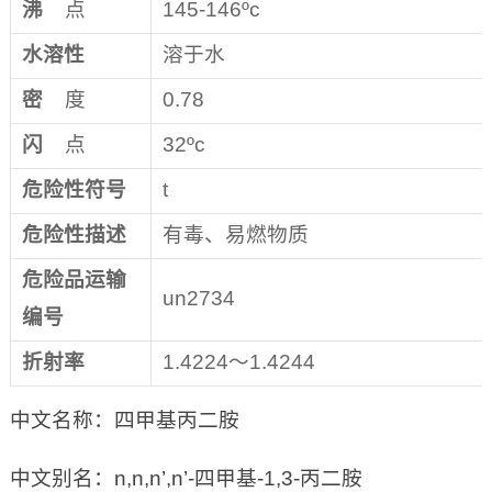
沸
点
145-146ºc
水溶性
溶于水
密
度
0.78
闪
点
32ºc
危险性符号
t
危险性描述
有毒、易燃物质
危险品运输
un2734
编号
折射率
1.4224～1.4244
中文名称：四甲基丙二胺
中文别名：n,n,n’,n’-四甲基-1,3-丙二胺