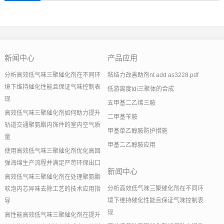
新闻中心
产品应用
分析高效低气味三聚催化剂在不同环
粘结力改善助剂nt add as3228.pdf
境下维持催化性能且保证气味控制表
低游离度tdi三聚体的合成
现
五甲基二乙烯三胺
高效低气味三聚催化剂如何助力提升
二甲基苄胺
轨道交通聚氨酯内饰件的室内空气质
甲基单乙醇胺防护措施
量
甲基二乙醇胺应用
使用高效低气味三聚催化剂优化高回
弹海绵生产流程并满足严苛环保出口
新闻中心
高效低气味三聚催化剂在处理聚氨酯
分析高效低气味三聚催化剂在不同环
软泡内芯异味去除工艺的技术应用指
境下维持催化性能且保证气味控制表
导
现
高性能高效低气味三聚催化剂在提升