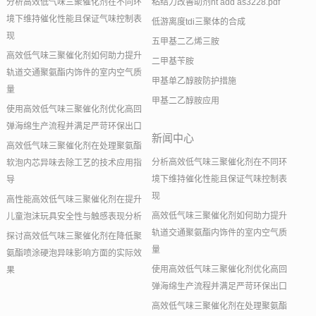
分析高效低气味三聚催化剂在不同环
粘结力改善助剂nt add as3228.pdf
境下维持催化性能且保证气味控制表
低游离度tdi三聚体的合成
现
五甲基二乙烯三胺
高效低气味三聚催化剂如何助力提升
二甲基苄胺
轨道交通聚氨酯内饰件的室内空气质
甲基单乙醇胺防护措施
量
甲基二乙醇胺应用
使用高效低气味三聚催化剂优化高回
弹海绵生产流程并满足严苛环保出口
新闻中心
高效低气味三聚催化剂在处理聚氨酯
分析高效低气味三聚催化剂在不同环
软泡内芯异味去除工艺的技术应用指
境下维持催化性能且保证气味控制表
导
现
高性能高效低气味三聚催化剂在提升
高效低气味三聚催化剂如何助力提升
儿童泡沫玩具安全性与触感表现分析
轨道交通聚氨酯内饰件的室内空气质
探讨高效低气味三聚催化剂在降低聚
量
氨酯喷涂硬泡异味影响方面的实际效
使用高效低气味三聚催化剂优化高回
果
弹海绵生产流程并满足严苛环保出口
高效低气味三聚催化剂在处理聚氨酯