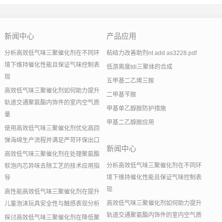
新闻中心
产品应用
分析高效低气味三聚催化剂在不同环
粘结力改善助剂nt add as3228.pdf
境下维持催化性能且保证气味控制表
低游离度tdi三聚体的合成
现
五甲基二乙烯三胺
高效低气味三聚催化剂如何助力提升
二甲基苄胺
轨道交通聚氨酯内饰件的室内空气质
甲基单乙醇胺防护措施
量
甲基二乙醇胺应用
使用高效低气味三聚催化剂优化高回
弹海绵生产流程并满足严苛环保出口
新闻中心
高效低气味三聚催化剂在处理聚氨酯
分析高效低气味三聚催化剂在不同环
软泡内芯异味去除工艺的技术应用指
境下维持催化性能且保证气味控制表
导
现
高性能高效低气味三聚催化剂在提升
高效低气味三聚催化剂如何助力提升
儿童泡沫玩具安全性与触感表现分析
轨道交通聚氨酯内饰件的室内空气质
探讨高效低气味三聚催化剂在降低聚