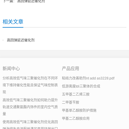
下一篇
：
高回弹延迟催化剂
相关文章
高回弹延迟催化剂
新闻中心
产品应用
分析高效低气味三聚催化剂在不同环
粘结力改善助剂nt add as3228.pdf
境下维持催化性能且保证气味控制表
低游离度tdi三聚体的合成
现
五甲基二乙烯三胺
高效低气味三聚催化剂如何助力提升
二甲基苄胺
轨道交通聚氨酯内饰件的室内空气质
甲基单乙醇胺防护措施
量
甲基二乙醇胺应用
使用高效低气味三聚催化剂优化高回