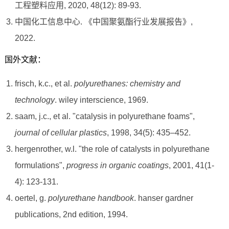
工程塑料应用, 2020, 48(12): 89-93.
中国化工信息中心. 《中国聚氨酯行业发展报告》,
2022.
国外文献：
frisch, k.c., et al.
polyurethanes: chemistry and
technology
. wiley interscience, 1969.
saam, j.c., et al. "catalysis in polyurethane foams",
journal of cellular plastics
, 1998, 34(5): 435–452.
hergenrother, w.l. "the role of catalysts in polyurethane
formulations",
progress in organic coatings
, 2001, 41(1-
4): 123-131.
oertel, g.
polyurethane handbook
. hanser gardner
publications, 2nd edition, 1994.