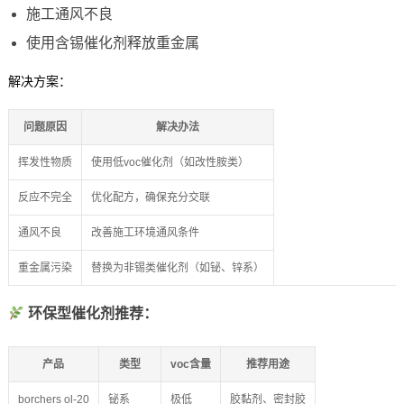
施工通风不良
使用含锡催化剂释放重金属
解决方案：
问题原因
解决办法
挥发性物质
使用低voc催化剂（如改性胺类）
反应不完全
优化配方，确保充分交联
通风不良
改善施工环境通风条件
重金属污染
替换为非锡类催化剂（如铋、锌系）
环保型催化剂推荐：
产品
类型
voc含量
推荐用途
borchers ol-20
铋系
极低
胶黏剂、密封胶