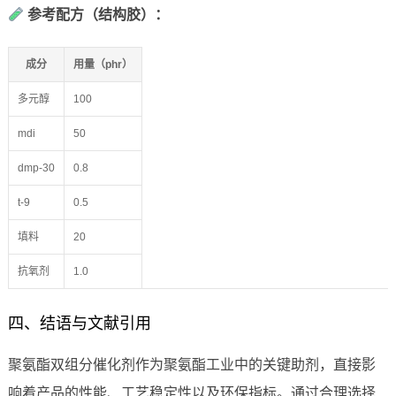
参考配方（结构胶）：
成分
用量（phr）
多元醇
100
mdi
50
dmp-30
0.8
t-9
0.5
填料
20
抗氧剂
1.0
四、结语与文献引用
聚氨酯双组分催化剂作为聚氨酯工业中的关键助剂，直接影
响着产品的性能、工艺稳定性以及环保指标。通过合理选择