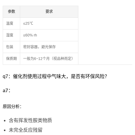
参数
要求
温度
≤25℃
湿度
≤60% rh
包装
密封容器，避光保存
保质期
一般为6~12个月（视品种而定）
q7：催化剂使用过程中气味大，是否有环保风险？
a7：
原因分析：
含有挥发性胺类物质
未完全反应残留