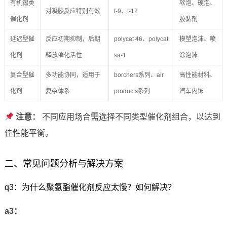
有机锡类
软泡、硬泡、
对凝胶反应特别有效
t-9、t-12
催化剂
胶黏剂
延迟型催
反应初期抑制，后期
polycat 46、polycat
模塑泡沫、喷
化剂
释放催化活性
sa-1
涂泡沫
复合型催
多功能协同，适用于
borchers系列、air
高性能材料、
化剂
复杂体系
products系列
汽车内饰
注意：
不同应用场合需选择不同类型催化剂组合，以达到
佳性能平衡。
二、常见问题分析与解决方案
q3：为什么聚氨酯催化剂反应太慢？如何解决？
a3：