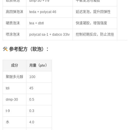
软质块泡
dmp-30 + t-9
平衡发泡与凝胶
高回弹泡沫
teda + polycat 46
延迟发泡，提升回弹性
硬质泡沫
tea + dbtl
快速凝胶，增强强度
喷涂泡沫
polycat sa-1 + dabco 33lv
控制初期反应，防止流挂
参考配方（软泡）：
成分
用量（phr）
聚醚多元醇
100
tdi
45
dmp-30
0.5
t-9
0.3
水
4.0