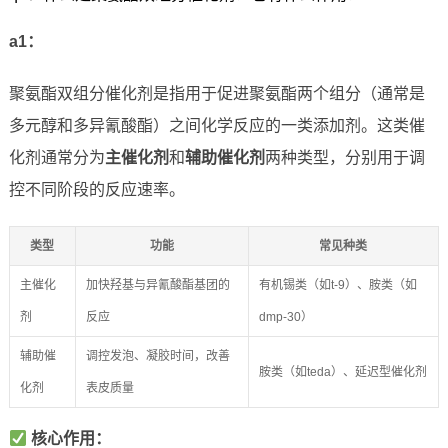
a1：
聚氨酯双组分催化剂是指用于促进聚氨酯两个组分（通常是
多元醇和多异氰酸酯）之间化学反应的一类添加剂。这类催
化剂通常分为
主催化剂
和
辅助催化剂
两种类型，分别用于调
控不同阶段的反应速率。
类型
功能
常见种类
主催化
加快羟基与异氰酸酯基团的
有机锡类（如t-9）、胺类（如
剂
反应
dmp-30）
辅助催
调控发泡、凝胶时间，改善
胺类（如teda）、延迟型催化剂
化剂
表皮质量
核心作用：