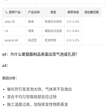
推荐产品：
产品名称
类型
推荐用途
添加量范围
dmp-30
胺类
快速反应体系
0.2~1.0%
t-9
锡类
凝胶反应加速
0.1~0.8%
polycat 46
延迟型
发泡控制
0.3~1.2%
q4：为什么聚氨酯制品表面出现气泡或孔洞？
a4：
原因分析：
催化剂引发发泡太快，气体来不及逸出
混合不均匀导致局部反应过快
施工温度过高，加快挥发性物质蒸发