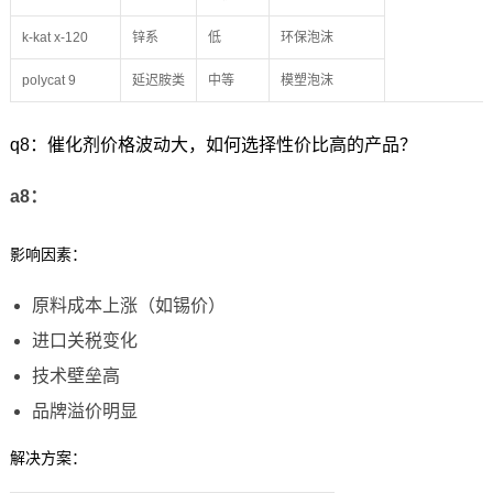
k-kat x-120
锌系
低
环保泡沫
polycat 9
延迟胺类
中等
模塑泡沫
q8：催化剂价格波动大，如何选择性价比高的产品？
a8：
影响因素：
原料成本上涨（如锡价）
进口关税变化
技术壁垒高
品牌溢价明显
解决方案：