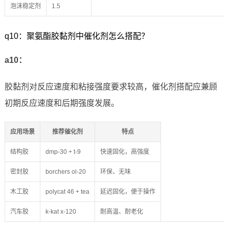
泡沫稳定剂
1.5
q10：聚氨酯胶黏剂中催化剂怎么搭配？
a10：
胶黏剂对反应速度和粘接强度要求较高，催化剂搭配应兼顾
初期反应速度和后期强度发展。
应用场景
推荐催化剂
特点
结构胶
dmp-30 + t-9
快速固化，高强度
密封胶
borchers ol-20
环保、无味
木工胶
polycat 46 + tea
延迟固化，便于操作
汽车胶
k-kat x-120
耐高温、耐老化