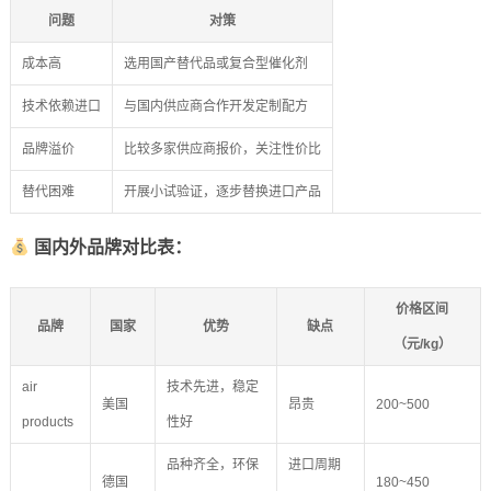
问题
对策
成本高
选用国产替代品或复合型催化剂
技术依赖进口
与国内供应商合作开发定制配方
品牌溢价
比较多家供应商报价，关注性价比
替代困难
开展小试验证，逐步替换进口产品
国内外品牌对比表：
价格区间
品牌
国家
优势
缺点
（元/kg）
air
技术先进，稳定
美国
昂贵
200~500
products
性好
品种齐全，环保
进口周期
德国
180~450