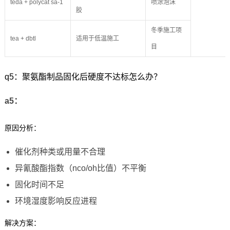
teda + polycat sa-1
喷涂泡沫
胶
冬季施工项
tea + dbtl
适用于低温施工
目
q5：聚氨酯制品固化后硬度不达标怎么办？
a5：
原因分析：
催化剂种类或用量不合理
异氰酸酯指数（nco/oh比值）不平衡
固化时间不足
环境湿度影响反应进程
解决方案：