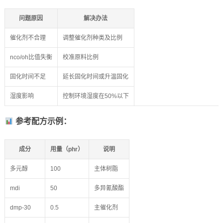
问题原因
解决办法
催化剂不合理
调整催化剂种类及比例
nco/oh比值失衡
校准原料比例
固化时间不足
延长固化时间或升温固化
湿度影响
控制环境湿度在50%以下
参考配方示例：
成分
用量（phr）
说明
多元醇
100
主体树脂
mdi
50
多异氰酸酯
dmp-30
0.5
主催化剂