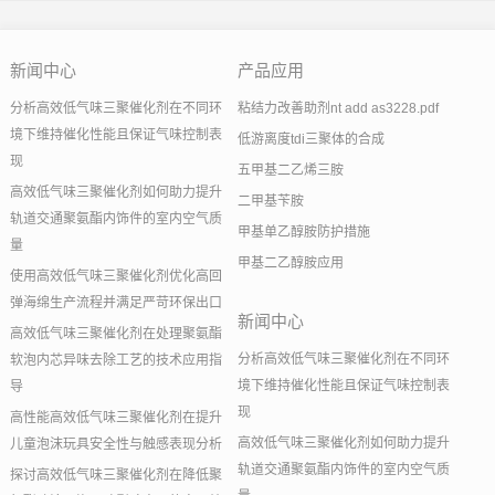
新闻中心
产品应用
分析高效低气味三聚催化剂在不同环
粘结力改善助剂nt add as3228.pdf
境下维持催化性能且保证气味控制表
低游离度tdi三聚体的合成
现
五甲基二乙烯三胺
高效低气味三聚催化剂如何助力提升
二甲基苄胺
轨道交通聚氨酯内饰件的室内空气质
甲基单乙醇胺防护措施
量
甲基二乙醇胺应用
使用高效低气味三聚催化剂优化高回
弹海绵生产流程并满足严苛环保出口
新闻中心
高效低气味三聚催化剂在处理聚氨酯
分析高效低气味三聚催化剂在不同环
软泡内芯异味去除工艺的技术应用指
境下维持催化性能且保证气味控制表
导
现
高性能高效低气味三聚催化剂在提升
高效低气味三聚催化剂如何助力提升
儿童泡沫玩具安全性与触感表现分析
轨道交通聚氨酯内饰件的室内空气质
探讨高效低气味三聚催化剂在降低聚