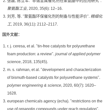
张磊, 陈立军. "非锡金属催化剂在聚氨酯中的应用研究".
聚氨酯工业
, 2020, 35(6): 12–16.
刘芳, 等. "聚氨酯环保催化剂的制备与性能评价".
精细化
工
, 2019, 36(11): 2112–2117.
国外文献：
r. j. ceresa, et al. "tin-free catalysts for polyurethane
foam production: a review".
journal of applied polymer
science
, 2018, 135(45).
m. s. rahman, et al. "development and characterization
of bismuth-based catalysts for polyurethane systems".
polymer engineering & science
, 2020, 60(7): 1620–
1628.
european chemicals agency (echa). "restrictions on the
use of organotin compounds under reach regulation".