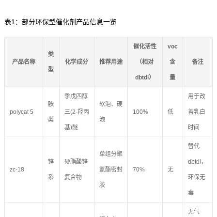
表1：部分环保型催化剂产品信息一览
催化活性
voc
类
产品名称
化学成分
推荐用途
（相对
含
备注
型
dbtdl）
量
季戊四醇
用于改
胺
软泡、硬
polycat 5
三(2-羟丙
100%
低
善乳白
类
泡
基)醚
时间
替代
单组分聚
锌
硬脂酸锌
dbtdl，
zc-18
氨酯密封
70%
无
系
复合物
环保无
胶
毒
无气