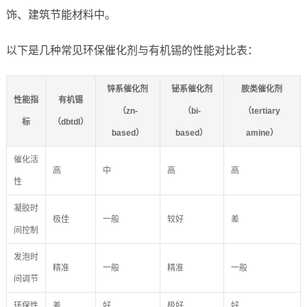
饰、建筑节能材料中。
以下是几种常见环保催化剂与有机锡的性能对比表：
锌系催化剂
铋系催化剂
胺类催化剂
性能指
有机锡
（zn-
（bi-
（tertiary
标
（dbtdl）
based）
based）
amine）
催化活
高
中
高
高
性
凝胶时
极佳
一般
较好
差
间控制
发泡时
精准
一般
精准
一般
间调节
环保性
差
好
极好
好