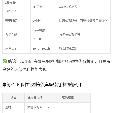
凝胶时间
30分钟
与原体系相当
（25℃）
表干时间
2小时
比原体系略长，可通过调整用量优化
拉伸强度
力学性能
与传统体系相当
>1mpa
环保认证
rohs、reach
符合欧盟法规
结论
：zc-18可在聚氨酯密封胶中有效替代有机锡，且具备
良好的环保性和性能表现。
案例2：环保催化剂在汽车座椅泡沫中的应用
项目
使用催化剂
效果描述
基材
聚醚软泡料
–