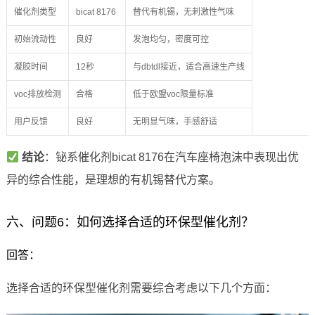
催化剂类型
bicat 8176
替代有机锡，无刺激性气味
初始流动性
良好
发泡均匀，密度可控
凝胶时间
12秒
与dbtdl接近，适合高速生产线
voc排放检测
合格
低于欧盟voc限量标准
用户反馈
良好
无明显气味，手感舒适
结论
：铋系催化剂bicat 8176在汽车座椅泡沫中表现出优
异的综合性能，是理想的有机锡替代方案。
六、问题6：如何选择合适的环保型催化剂？
回答：
选择合适的环保型催化剂需要综合考虑以下几个方面：