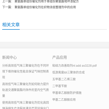
上一篇
：
聚氨酯单组份催化剂用于单组份聚氨酯地坪漆配方
下一篇
：
聚氨酯单组份催化剂在织物涂层整理剂中的应用
相关文章
新闻中心
产品应用
分析高效低气味三聚催化剂在不同环
粘结力改善助剂nt add as3228.pdf
境下维持催化性能且保证气味控制表
低游离度tdi三聚体的合成
现
五甲基二乙烯三胺
高效低气味三聚催化剂如何助力提升
二甲基苄胺
轨道交通聚氨酯内饰件的室内空气质
甲基单乙醇胺防护措施
量
甲基二乙醇胺应用
使用高效低气味三聚催化剂优化高回
弹海绵生产流程并满足严苛环保出口