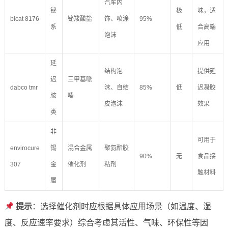
汽车内
铋
极
味，适
bicat 8176
铋羧酸盐
饰、喷涂
95%
系
低
合高端
泡沫
应用
延
结构泡
提供延
迟
三甲基哌
dabco tmr
沫、自结
85%
低
迟凝胶
胺
嗪
皮泡沫
效果
类
非
可用于
envirocure
锡
混合金属
聚氨酯胶
90%
无
食品接
307
金
催化剂
粘剂
触材料
属
提示
：选择催化剂时应根据具体应用场景（如温度、湿
度、反应速率要求）综合考虑其活性、气味、环保性等因