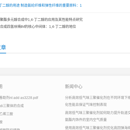
-丁二醇的用途
制造氨纶纤维和弹性纤维的重要原料：1
聚酯多元醇合成中1,4-丁二醇的应用及其性能特点研究
合成四氢呋喃thf的核心中间体：1,4-丁二醇的地位
文章
用
新闻中心
剂nt add as3228.pdf
分析高效低气味三聚催化剂在不同环境下
化性能且保证气味控制表现
tdi三聚体的合成
高效低气味三聚催化剂如何助力提升轨道
乙烯三胺
氨酯内饰件的室内空气质量
胺
使用高效低气味三聚催化剂优化高回弹海