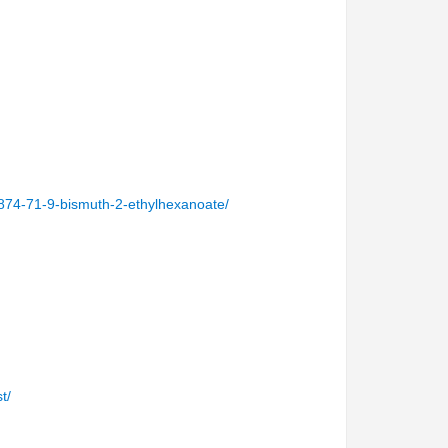
7874-71-9-bismuth-2-ethylhexanoate/
t/