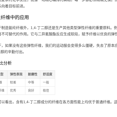
系向着目标前进。
性纤维中的应用
于制造氨纶纤维外，1,4-丁二醇还是生产其他类型弹性纤维的重要原料。例
着不可替代的作用。它与二异氰酸酯反应生成软段，赋予纤维以优良的弹
下，如果没有这些弹性纤维，我们的运动服会变得多么僵硬，失去了原本
丁二醇的辛勤付出。
比分析
类型
弹性表现
耐磨性
舒适度
维
较差
中等
一般
纤维
优秀
良好
极佳
可以看出，含有1,4-丁二醇成分的纤维在各方面性能上均优于普通纤维。这