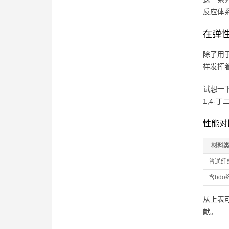
反应体
在弹
除了用
样发挥
试想一
1,4-
性能对
材料
普通纤
含bdo
从上表
献。