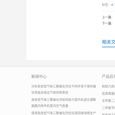
标签：
4
上一篇
：
下一篇
：
相关
新闻中心
产品应
分析高效低气味三聚催化剂在不同环境下维持催
粘结力改善助
化性能且保证气味控制表现
低游离度
高效低气味三聚催化剂如何助力提升轨道交通聚
五甲基二
氨酯内饰件的室内空气质量
二甲基苄
使用高效低气味三聚催化剂优化高回弹海绵生产