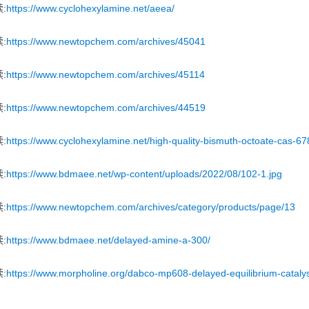
:
https://www.cyclohexylamine.net/aeea/
:
https://www.newtopchem.com/archives/45041
:
https://www.newtopchem.com/archives/45114
:
https://www.newtopchem.com/archives/44519
:
https://www.cyclohexylamine.net/high-quality-bismuth-octoate-cas-6
:
https://www.bdmaee.net/wp-content/uploads/2022/08/102-1.jpg
:
https://www.newtopchem.com/archives/category/products/page/13
:
https://www.bdmaee.net/delayed-amine-a-300/
:
https://www.morpholine.org/dabco-mp608-delayed-equilibrium-catalys