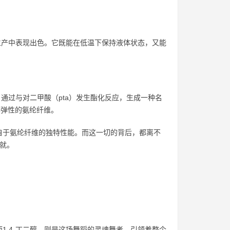
业生产中表现出色。它既能在低温下保持液体状态，又能
。通过与对二甲酸（pta）发生酯化反应，生成一种名
异弹性的氨纶纤维。
自于氨纶纤维的独特性能。而这一切的背后，都离不
成就。
1,4-丁二醇，则是这场舞蹈的灵魂舞者，引领着整个