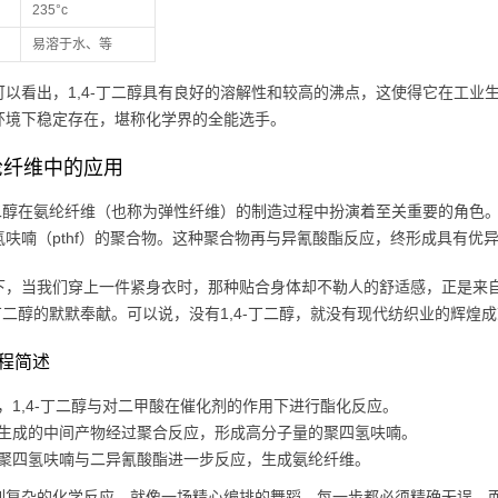
235°c
易溶于水、等
可以看出，1,4-丁二醇具有良好的溶解性和较高的沸点，这使得它在工
环境下稳定存在，堪称化学界的全能选手。
纶纤维中的应用
-丁二醇在氨纶纤维（也称为弹性纤维）的制造过程中扮演着至关重要的角色
氢呋喃（pthf）的聚合物。这种聚合物再与异氰酸酯反应，终形成具有优
下，当我们穿上一件紧身衣时，那种贴合身体却不勒人的舒适感，正是来
-丁二醇的默默奉献。可以说，没有1,4-丁二醇，就没有现代纺织业的辉煌
程简述
，1,4-丁二醇与对二甲酸在催化剂的作用下进行酯化反应。
生成的中间产物经过聚合反应，形成高分子量的聚四氢呋喃。
聚四氢呋喃与二异氰酸酯进一步反应，生成氨纶纤维。
列复杂的化学反应，就像一场精心编排的舞蹈，每一步都必须精确无误。而