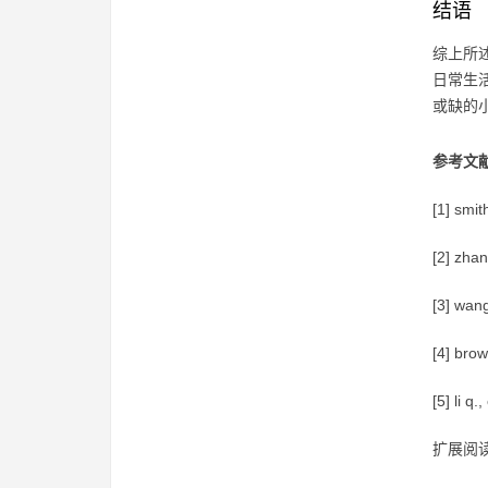
结语
综上所
日常生
或缺的
参考文
[1] smit
[2] zhan
[3] wang
[4] brow
[5] li q
扩展阅读