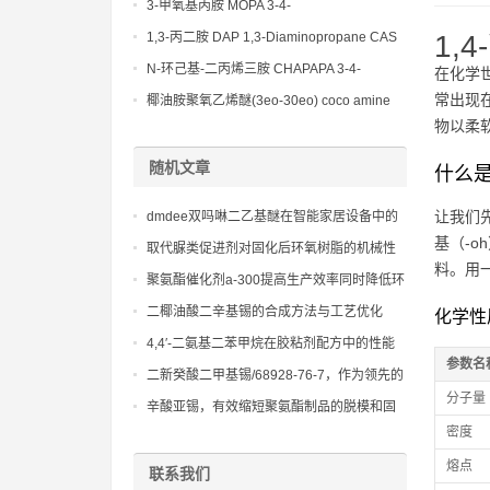
(Diethylamino)propylamine CAS No 104-
3-甲氧基丙胺 MOPA 3-4-
78-9
Methoxypropylamine CAS No 5332-73-0
1,3-丙二胺 DAP 1,3-Diaminopropane CAS
1,
No 109-76-2
N-环己基-二丙烯三胺 CHAPAPA 3-4-
在化学
Methoxypropylamine CAS No:5332-73-0
常出现
椰油胺聚氧乙烯醚(3eo-30eo) coco amine
物以柔
ethoxylate ether (3eo-30eo) cas61791-14-8
随机文章
什么是
让我们
dmdee双吗啉二乙基醚在智能家居设备中的
基（-
隐秘角色：便捷生活与智能控制的核心
取代脲类促进剂对固化后环氧树脂的机械性
料。用一
能、耐温性和耐溶剂性的影响
聚氨酯催化剂a-300提高生产效率同时降低环
境影响的方法
二椰油酸二辛基锡的合成方法与工艺优化
化学性
4,4′-二氨基二苯甲烷在胶粘剂配方中的性能
参数名
优化及实际应用案例
二新癸酸二甲基锡/68928-76-7，作为领先的
分子量
聚氨酯催化剂，助力新材料研发
辛酸亚锡，有效缩短聚氨酯制品的脱模和固
密度
化时间，提高生产效率
熔点
联系我们