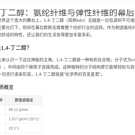
4-丁二醇：氨纶纤维与弹性纤维的幕
世界这个庞大的舞台上，1,4-丁二醇（简称bdo）无疑是一位低调却不
在聚光灯下，但却在幕后默默支撑着整个纺织行业的运转。作为制造氨纶纤
软舒适的特性，还让我们的生活变得更加丰富多彩。
1,4-丁二醇？
先来认识一下这位神秘的主角。1,4-丁二醇是一种有机化合物，分子式为c
oh），中间由四个碳原子连接而成。这种独特的分子结构使它能够轻松与
句流行语来形容，1,4-丁二醇就是"化学界的百变星君"。
质概览
称
数值或描述
90.12 g/mol
1.017 g/cm³ (20°c)
20.1°c