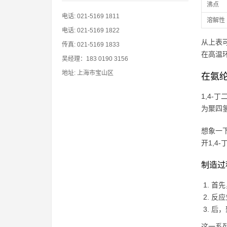
沸点
电话: 021-5169 1811
溶解性
电话: 021-5169 1822
从上表
传真: 021-5169 1833
在高温
吴经理：183 0190 3156
地址: 上海市宝山区
在氨
1,4
为聚四
想象一
开1,4
制造过
首先
反应
后，
这一系