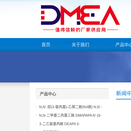
首页
关于我们
产品中
新闻
产品中心
N,N’-双(3-氨丙基)-乙撑二胺(N4胺) N,N’-
Bis(3-aminopropyl)-ethylenediamine CAS
N,N-二甲基二丙基三胺 DMAPAPA N’-[3-
No10563-26-5
(dimethylamino)propyllpropane-1,3-
3-二乙氨基丙胺 DEAPA 3-
diamine CAS No10563-29-8