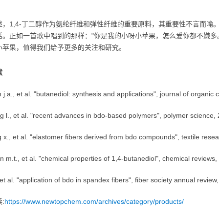
述，1,4-丁二醇作为氨纶纤维和弹性纤维的重要原料，其重要性不言而
活。正如一首歌中唱到的那样："你是我的小呀小苹果，怎么爱你都不嫌多。
小苹果，值得我们给予更多的关注和研究。
献
h j.a., et al. "butanediol: synthesis and applications", journal of organic
g l., et al. "recent advances in bdo-based polymers", polymer science,
 x., et al. "elastomer fibers derived from bdo compounds", textile resea
n m.t., et al. "chemical properties of 1,4-butanediol", chemical reviews,
., et al. "application of bdo in spandex fibers", fiber society annual review
:
https://www.newtopchem.com/archives/category/products/