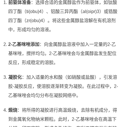
前驱体准备
：选择合适的金属醇盐作为前驱体，如钛酸
四丁酯（ti(obu)4）、铝酸三异丙酯（al(oipr)3）或锆酸
四丁酯（zr(obu)4）。将这些金属醇盐溶解在有机溶剂
中，形成均匀的溶液。
2-乙基咪唑添加
：向金属醇盐溶液中加入一定量的2-乙
基咪唑，搅拌均匀。2-乙基咪唑会与金属醇盐发生配位
反应，形成稳定的溶胶。
凝胶化
：加入适量的水和酸（如硝酸或盐酸），引发溶
胶-凝胶反应，使溶胶逐渐转变为凝胶。在此过程中，2-
乙基咪唑会均匀分布在凝胶网络中。
煅烧
：将所得的凝胶进行高温煅烧，去除有机成分，得
到金属氧化物纳米颗粒。此时，2-乙基咪唑会在高温下