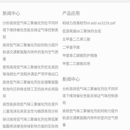
新闻中心
产品应用
分析高效低气味三聚催化剂在不同环
粘结力改善助剂nt add as3228.pdf
境下维持催化性能且保证气味控制表
低游离度tdi三聚体的合成
现
五甲基二乙烯三胺
高效低气味三聚催化剂如何助力提升
二甲基苄胺
轨道交通聚氨酯内饰件的室内空气质
甲基单乙醇胺防护措施
量
甲基二乙醇胺应用
使用高效低气味三聚催化剂优化高回
弹海绵生产流程并满足严苛环保出口
新闻中心
高效低气味三聚催化剂在处理聚氨酯
分析高效低气味三聚催化剂在不同环
软泡内芯异味去除工艺的技术应用指
境下维持催化性能且保证气味控制表
导
现
高性能高效低气味三聚催化剂在提升
高效低气味三聚催化剂如何助力提升
儿童泡沫玩具安全性与触感表现分析
轨道交通聚氨酯内饰件的室内空气质
探讨高效低气味三聚催化剂在降低聚
量
氨酯喷涂硬泡异味影响方面的实际效