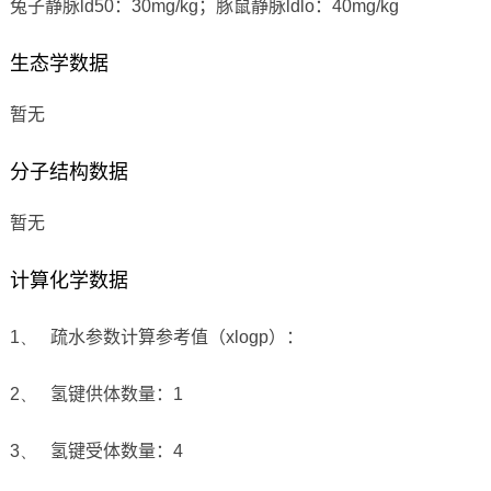
兔子静脉
ld50
：
30mg/kg
；豚鼠静脉
ldlo
：
40mg/kg
生态学数据
暂无
分子结构数据
暂无
计算化学数据
1、
疏水参数计算参考值（
xlogp
）：
2、
氢键供体数量：
1
3、
氢键受体数量：
4