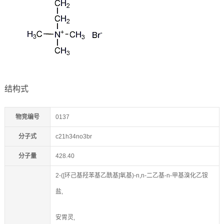
结构式
物竞编号
0137
分子式
c21h34no3br
分子量
428.40
2-([环己基羟苯基乙酰基]氧基)-n,n-二乙基-n-甲基溴化乙铵
盐,
安胃灵,