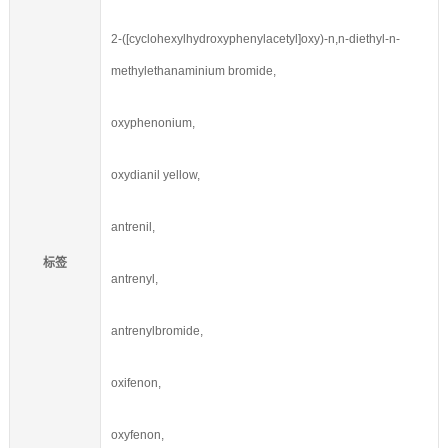
2-([cyclohexylhydroxyphenylacetyl]oxy)-n,n-diethyl-n-
methylethanaminium bromide,
oxyphenonium,
oxydianil yellow,
antrenil,
标签
antrenyl,
antrenylbromide,
oxifenon,
oxyfenon,