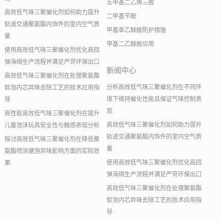
五甲基二乙烯三胺
高效低气味三聚催化剂如何助力提升
二甲基苄胺
轨道交通聚氨酯内饰件的室内空气质
甲基单乙醇胺防护措施
量
甲基二乙醇胺应用
使用高效低气味三聚催化剂优化高回
弹海绵生产流程并满足严苛环保出口
新闻中心
高效低气味三聚催化剂在处理聚氨酯
分析高效低气味三聚催化剂在不同环
软泡内芯异味去除工艺的技术应用指
境下维持催化性能且保证气味控制表
导
现
高性能高效低气味三聚催化剂在提升
高效低气味三聚催化剂如何助力提升
儿童泡沫玩具安全性与触感表现分析
轨道交通聚氨酯内饰件的室内空气质
探讨高效低气味三聚催化剂在降低聚
量
氨酯喷涂硬泡异味影响方面的实际效
使用高效低气味三聚催化剂优化高回
果
弹海绵生产流程并满足严苛环保出口
高效低气味三聚催化剂在处理聚氨酯
软泡内芯异味去除工艺的技术应用指
导