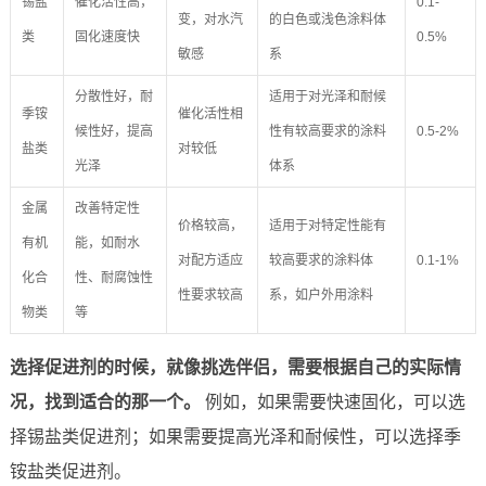
锡盐
催化活性高，
0.1-
变，对水汽
的白色或浅色涂料体
类
固化速度快
0.5%
敏感
系
分散性好，耐
适用于对光泽和耐候
季铵
催化活性相
候性好，提高
性有较高要求的涂料
0.5-2%
盐类
对较低
光泽
体系
金属
改善特定性
价格较高，
适用于对特定性能有
有机
能，如耐水
对配方适应
较高要求的涂料体
0.1-1%
化合
性、耐腐蚀性
性要求较高
系，如户外用涂料
物类
等
选择促进剂的时候，就像挑选伴侣，需要根据自己的实际情
况，找到适合的那一个。
例如，如果需要快速固化，可以选
择锡盐类促进剂；如果需要提高光泽和耐候性，可以选择季
铵盐类促进剂。