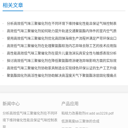
相关文章
分析高效低气味三聚催化剂在不同环境下维持催化性能且保证气味控制表
现
高效低气味三聚催化剂如何助力提升轨道交通聚氨酯内饰件的室内空气质
量
使用高效低气味三聚催化剂优化高回弹海绵生产流程并满足严苛环保出口
高效低气味三聚催化剂在处理聚氨酯软泡内芯异味去除工艺的技术应用指
导
高性能高效低气味三聚催化剂在提升儿童泡沫玩具安全性与触感表现分析
探讨高效低气味三聚催化剂在降低聚氨酯喷涂硬泡异味影响方面的实际效
果
高效低气味三聚催化剂协助家具制造业实现绿色环保认证的生产工艺升级
聚氨酯固化剂高活性催化剂协助解决高湿度天气下聚氨酯涂层固化慢痛点
新闻中心
产品应用
分析高效低气味三聚催化剂在不同环
粘结力改善助剂nt add as3228.pdf
境下维持催化性能且保证气味控制表
低游离度tdi三聚体的合成
现