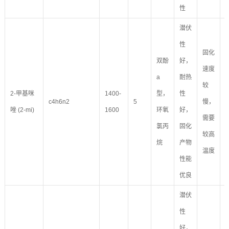
性
潜伏
性
固化
双酚
好，
速度
a
耐热
较
2-甲基咪
1400-
型，
性
c4h6n2
5
慢，
唑 (2-mi)
1600
环氧
好，
需要
氯丙
固化
较高
烷
产物
温度
性能
优良
潜伏
性
好，