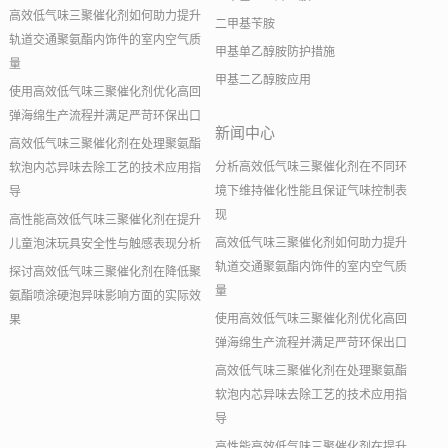
高效低气味三聚催化剂如何助力提升
二甲基苄胺
轨道交通聚氨酯内饰件的室内空气质
甲基单乙醇胺防护措施
量
甲基二乙醇胺应用
使用高效低气味三聚催化剂优化高回
弹海绵生产流程并满足严苛环保出口
新闻中心
高效低气味三聚催化剂在处理聚氨酯
分析高效低气味三聚催化剂在不同环
软泡内芯异味去除工艺的技术应用指
境下维持催化性能且保证气味控制表
导
现
高性能高效低气味三聚催化剂在提升
高效低气味三聚催化剂如何助力提升
儿童泡沫玩具安全性与触感表现分析
轨道交通聚氨酯内饰件的室内空气质
探讨高效低气味三聚催化剂在降低聚
量
氨酯喷涂硬泡异味影响方面的实际效
使用高效低气味三聚催化剂优化高回
果
弹海绵生产流程并满足严苛环保出口
高效低气味三聚催化剂在处理聚氨酯
软泡内芯异味去除工艺的技术应用指
导
高性能高效低气味三聚催化剂在提升