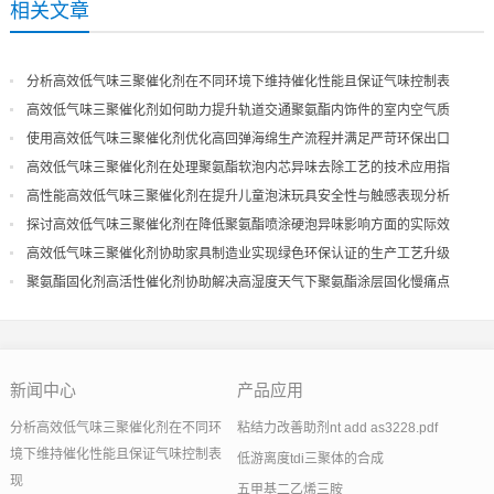
相关文章
分析高效低气味三聚催化剂在不同环境下维持催化性能且保证气味控制表
现
高效低气味三聚催化剂如何助力提升轨道交通聚氨酯内饰件的室内空气质
量
使用高效低气味三聚催化剂优化高回弹海绵生产流程并满足严苛环保出口
高效低气味三聚催化剂在处理聚氨酯软泡内芯异味去除工艺的技术应用指
导
高性能高效低气味三聚催化剂在提升儿童泡沫玩具安全性与触感表现分析
探讨高效低气味三聚催化剂在降低聚氨酯喷涂硬泡异味影响方面的实际效
果
高效低气味三聚催化剂协助家具制造业实现绿色环保认证的生产工艺升级
聚氨酯固化剂高活性催化剂协助解决高湿度天气下聚氨酯涂层固化慢痛点
新闻中心
产品应用
分析高效低气味三聚催化剂在不同环
粘结力改善助剂nt add as3228.pdf
境下维持催化性能且保证气味控制表
低游离度tdi三聚体的合成
现
五甲基二乙烯三胺