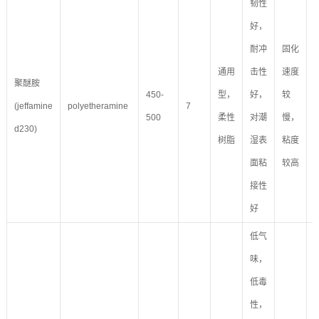
韧性
好，
耐冲
固化
通用
击性
速度
聚醚胺
450-
型，
好，
较
(jeffamine
polyetheramine
7
500
柔性
对潮
慢，
d230)
树脂
湿表
粘度
面粘
较高
接性
好
低气
味，
低毒
性，