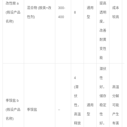
改性胺 a
提高
混合物 (胺类+改
300-
通用
成本
(假设产品
8
透明
性剂)
400
型
较高
名称)
度，
改善
耐黄
变性
能
潜伏
4
性
(潜
好，
高温
伏
储存
分解
季铵盐 b
性，
通用
稳定
可能
(假设产品
季铵盐
–
高温
型
性
产生
名称)
释放
好，
有害