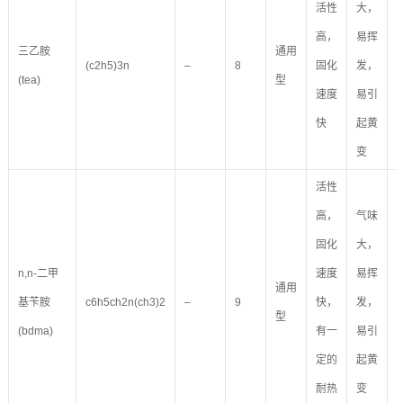
活性
大，
高，
易挥
三乙胺
通用
(c2h5)3n
–
8
固化
发，
(tea)
型
速度
易引
快
起黄
变
活性
高，
气味
固化
大，
n,n-二甲
速度
易挥
通用
基苄胺
c6h5ch2n(ch3)2
–
9
快，
发，
型
(bdma)
有一
易引
定的
起黄
耐热
变