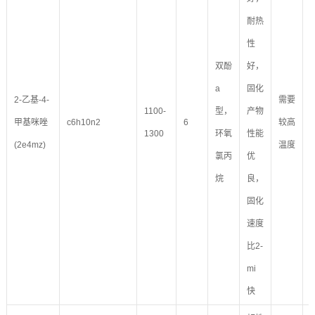
耐热
性
双酚
好，
a
固化
2-乙基-4-
需要
1100-
型，
产物
甲基咪唑
c6h10n2
6
较高
1300
环氧
性能
(2e4mz)
温度
氯丙
优
烷
良，
固化
速度
比2-
mi
快